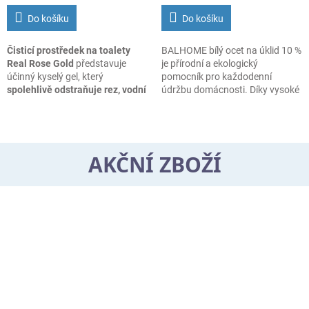
Do košíku
Do košíku
Čisticí prostředek na toalety
BALHOME bílý ocet na úklid 10 %
Real Rose Gold
představuje
je přírodní a ekologický
účinný kyselý gel, který
pomocník pro každodenní
spolehlivě odstraňuje rez, vodní
údržbu domácnosti. Díky vysoké
kámen i močové usazeniny
. Díky
koncentraci kyseliny octové
své konzistenci dobře přilne ke
účinně pomáhá odstraňovat
stěnám toalety a působí přesně
vodní kámen, mastnotu,
tam, kde je potřeba.
usazeniny i nežádoucí pachy.
AKČNÍ ZBOŽÍ