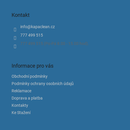
á
hvězdiček.
p
Kontakt
a
t
info
@
kapaclean.cz
í
777 499 515
777 499 515 (Po-Pá 8.00 - 15.00 hod).
Informace pro vás
Obchodní podmínky
Podmínky ochrany osobních údajů
Reklamace
Doprava a platba
Kontakty
Ke Stažení