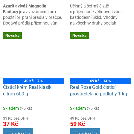
Azurit aviváž Magnolia
Účinný a šetrný čistič
Fantasy
je aviváž určená pro
s příjemnou květinovou vůní
použití při praní prádla v pračce.
každodenní úklid. Vhodný
Dodává prádlu příjemnou vůni
na všechny druhy podlah
magnolie a pomáhá zanechat
a omyvatelných povrchů: dlažby,
textilie hebké na dotek.
obklady, lino, vinyl, laminát,
Novinka
Novinka
dřevo, marmoleum, mramor.
Zanechává povrchy lesklé a
zářivě čisté.
40 Kč
–7 %
69 Kč
–14 %
Čisticí krém Real klasik
Real Rose Gold čisticí
citron 600 g
prostředek na podlahy 1 kg
Skladem
(>5 ks)
Skladem
(>5 ks)
31 Kč bez DPH
49 Kč bez DPH
37 Kč
59 Kč