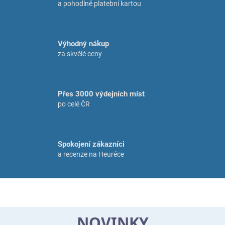
/
a pohodlně platební kartou
m
a
l
Výhodný nákup
za skvělé ceny
o
o
b
Přes 3000 výdejních míst
c
po celé ČR
h
o
d
Spokojení zákazníci
d
a recenze na Heuréce
r
o
g
e
NOVINKY