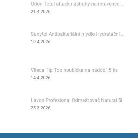
Orion Total attack nástrahy na mravence 2 ks
Hodnocení
21.4.2026
produktu
je
3
Sanytol Antibakteriální mýdlo Hydratační Professional 5l
z
5
Hodnocení
19.4.2026
hvězdiček.
produktu
je
5
z
Vileda Tip Top houbička na nádobí, 5 ks
5
hvězdiček.
Hodnocení
14.4.2026
produktu
je
5
Lavon Profesional Odmašťovač Natural 5l
z
5
Hodnocení
25.3.2026
hvězdiček.
produktu
je
2
z
Z
5