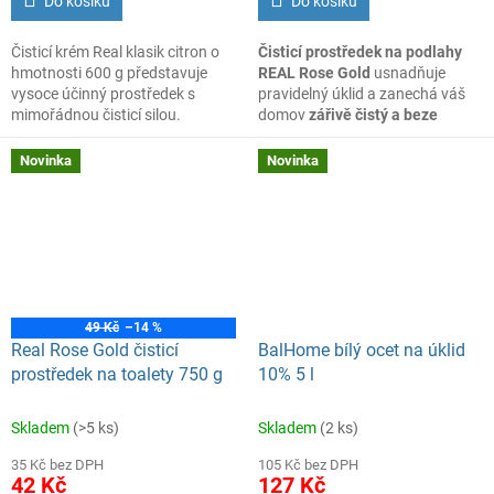
Do košíku
Do košíku
Čisticí krém Real klasik citron o
Čisticí prostředek na podlahy
hmotnosti 600 g představuje
REAL Rose Gold
usnadňuje
vysoce účinný prostředek s
pravidelný úklid a zanechá váš
mimořádnou čisticí silou.
domov
zářivě čistý a beze
Využijete jej pro všestranné
šmouh
. Tekuté složení se snadno
čištění v domácnosti i v
ředí a rovnoměrně roztírá, díky
Novinka
Novinka
profesionálním provozu.
čemuž je vytírání rychlé a
Šetrně odstraňuje mastnotu,
efektivní.
odolné nečistoty, usazenou
špínu i připáleniny, aniž by došlo
k poškození čištěných povrchů.
49 Kč
–14 %
Real Rose Gold čisticí
BalHome bílý ocet na úklid
prostředek na toalety 750 g
10% 5 l
Skladem
(>5 ks)
Skladem
(2 ks)
35 Kč bez DPH
105 Kč bez DPH
42 Kč
127 Kč