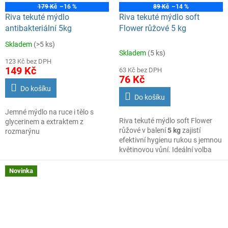
179 Kč
–16 %
89 Kč
–14 %
Riva tekuté mýdlo
Riva tekuté mýdlo soft
antibakteriální 5kg
Flower růžové 5 kg
Skladem
(>5 ks)
Průměrné
Skladem
(5 ks)
hodnocení
123 Kč bez DPH
produktu
149 Kč
63 Kč bez DPH
je
76 Kč
5,0
Do košíku
z
Do košíku
5
Jemné mýdlo na ruce i tělo s
hvězdiček.
Riva tekuté mýdlo soft Flower
glycerinem a extraktem z
růžové v balení
5 kg
zajistí
rozmarýnu
efektivní hygienu rukou s jemnou
květinovou vůní. Ideální volba
pro
velkoobchodní i
maloobchodní provozy
, kde je
Novinka
kladen důraz na čistotu a šetrné
mytí pokožky.