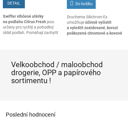
DETAIL
Do košíku
Swiffer vlhčené utěrky
Druchema Silichrom Ex
na podlahu Citrus Fresh
jsou
umožňuje
účinně vyčistit
určeny pro rychlý a pohodlný
a vyleštit zoxidované, korozí
úklid podlah. Pomáhají zachytit
poškozené chromové a kovové
prach, nečistoty a zanechávají
části automobilů i motocyklů
.
podlahu čistou a svěže
Dodává jim brilantní lesk
provoněnou.
a zanechává konzervační film,
který spolehlivě chrání před
nepříznivými vlivy atmosféry.
Velkoobchod / maloobchod
drogerie, OPP a papírového
sortimentu !
Poslední hodnocení