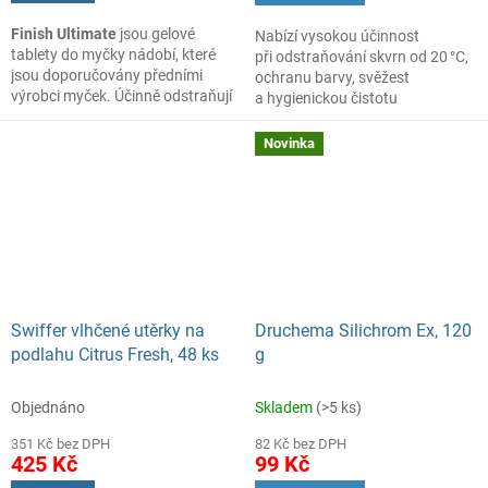
Finish Ultimate
jsou gelové
Nabízí vysokou účinnost
tablety do myčky nádobí, které
při odstraňování skvrn od 20 °C,
jsou doporučovány předními
ochranu barvy, svěžest
výrobci myček. Účinně odstraňují
a hygienickou čistotu
nečistoty, skvrny (káva a čaj),
usazeniny a zároveň se starají
Novinka
o lesk příborů a stříbrných
kusů nádobí.
Swiffer vlhčené utěrky na
Druchema Silichrom Ex, 120
podlahu Citrus Fresh, 48 ks
g
Objednáno
Skladem
(>5 ks)
351 Kč bez DPH
82 Kč bez DPH
425 Kč
99 Kč