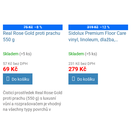
75 Kč
–8 %
319 Kč
–12 %
Real Rose Gold proti prachu
Sidolux Premium Floor Care
550 g
vinyl, linoleum, dlažba,
obklady Ylang Ylang 5l
Skladem
(>5 ks)
Skladem
(>5 ks)
57 Kč bez DPH
231 Kč bez DPH
69 Kč
279 Kč
Do košíku
Do košíku
Čisticí prostředek Real Rose Gold
proti prachu (550 g) s luxusní
vůní a rozprašovačem je vhodný
na všechny typy povrchů v
domácnosti.
Díky obsahu
antistatické přísady účinně
zabraňuje rychlému usazování