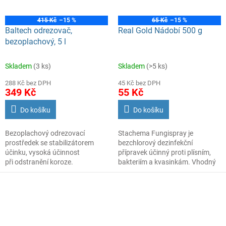
415 Kč
–15 %
65 Kč
–15 %
Baltech odrezovač,
Real Gold Nádobí 500 g
bezoplachový, 5 l
Skladem
(3 ks)
Skladem
(>5 ks)
288 Kč bez DPH
45 Kč bez DPH
349 Kč
55 Kč
Do košíku
Do košíku
Bezoplachový odrezovací
Stachema Fungispray je
prostředek se stabilizátorem
bezchlorový dezinfekční
účinku, vysoká účinnost
přípravek účinný proti plísním,
při odstranění koroze.
bakteriím a kvasinkám. Vhodný
Odrezovač se nanáší nátěrem,
pro koupelny a vlhké prostory.
nástřikem nebo ponorem. Při
Balení 500 ml.
silnějším zkorodování je třeba
nátěr odrezovačem 2x až 3x
opakovat.