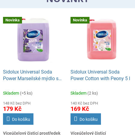
r
i
e
Novinka
Novinka
,
O
P
P
a
p
Sidolux Universal Soda
Sidolux Universal Soda
a
Power Marseilské mýdlo s
Power Cotton with Peony 5 l
p
Levandulí 5 l
í
Skladem
(>5 ks)
Skladem
(2 ks)
r
148 Kč bez DPH
140 Kč bez DPH
179 Kč
169 Kč
o
v
Do košíku
Do košíku
é
Víceúčelový čisticí prostředek
Víceúčelový čisticí