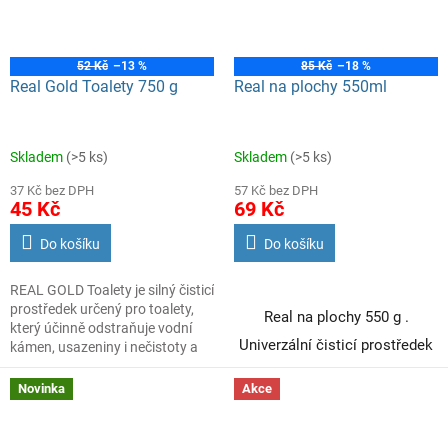
52 Kč
–13 %
85 Kč
–18 %
Real Gold Toalety 750 g
Real na plochy 550ml
Skladem
(>5 ks)
Skladem
(>5 ks)
37 Kč bez DPH
57 Kč bez DPH
45 Kč
69 Kč
Do košíku
Do košíku
REAL GOLD Toalety je silný čisticí
prostředek určený pro toalety,
Real na plochy 550 g .
který účinně odstraňuje vodní
U
niverzální čisticí prostředek
kámen, usazeniny i nečistoty a
zanechává WC hygienicky čisté a
na plochy s pohlčovačem
svěže provoněné.
Novinka
Akce
pachu na nábytek, sklo a tvrdé
povrchy.