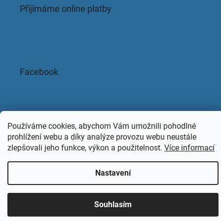
Přijímáme online platby
Facebook
Copyright 2026
KAPACLEAN
. Všechna práva vyhrazena.
Používáme cookies, abychom Vám umožnili pohodlné
prohlížení webu a díky analýze provozu webu neustále
zlepšovali jeho funkce, výkon a použitelnost.
Více informací
Nastavení
Souhlasím