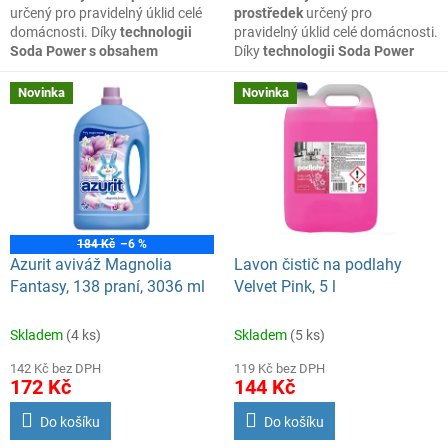
h
určený pro pravidelný úklid celé
prostředek
určený pro
o
domácnosti. Díky
technologii
pravidelný úklid celé domácnosti.
Soda Power s obsahem
Díky
technologii Soda Power
s
sodových složek
účinně
s obsahem sodových
o
odstraňuje běžné nečistoty,
složek
účinně odstraňuje běžné
Novinka
Novinka
mastnotu i zaschlé usazeniny a
nečistoty, mastnotu i zaschlé
r
zároveň přispívá ke změkčení
usazeniny a zároveň přispívá
t
vody, což podporuje
lepší čisticí
ke změkčení vody, což
efekt.
podporuje
lepší čisticí efekt.
i
m
e
184 Kč
–6 %
n
Azurit aviváž Magnolia
Lavon čistič na podlahy
t
Fantasy, 138 praní, 3036 ml
Velvet Pink, 5 l
u
!
Skladem
(4 ks)
Skladem
(5 ks)
142 Kč bez DPH
119 Kč bez DPH
172 Kč
144 Kč
Do košíku
Do košíku