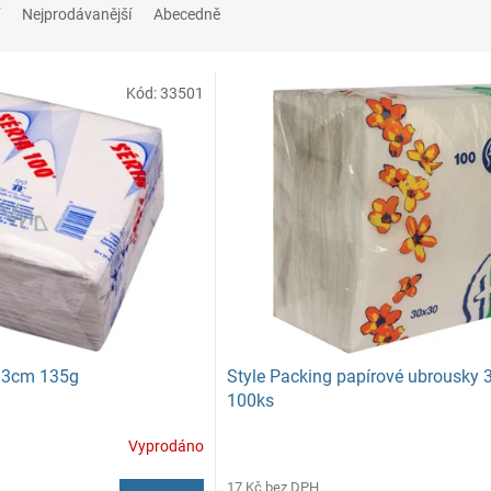
Nejprodávanější
Abecedně
Kód:
33501
x33cm 135g
Style Packing papírové ubrousky
100ks
Vyprodáno
17 Kč bez DPH