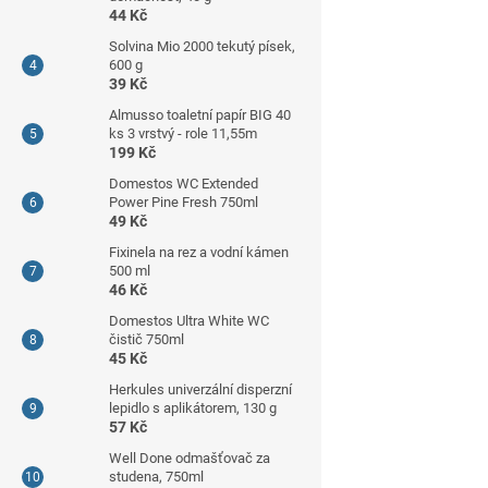
44 Kč
Solvina Mio 2000 tekutý písek,
600 g
39 Kč
Almusso toaletní papír BIG 40
ks 3 vrstvý - role 11,55m
199 Kč
Domestos WC Extended
Power Pine Fresh 750ml
49 Kč
Fixinela na rez a vodní kámen
500 ml
46 Kč
Domestos Ultra White WC
čistič 750ml
45 Kč
Herkules univerzální disperzní
lepidlo s aplikátorem, 130 g
57 Kč
Well Done odmašťovač za
studena, 750ml