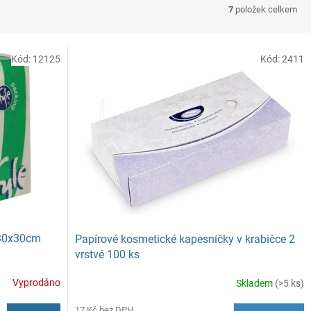
7
položek celkem
Kód:
12125
Kód:
2411
 30x30cm
Papírové kosmetické kapesníčky v krabičce 2
vrstvé 100 ks
Vyprodáno
Skladem
(>5 ks)
17 Kč bez DPH