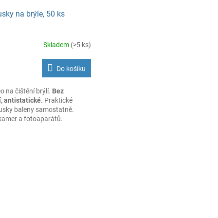
sky na brýle, 50 ks
Skladem
(>5 ks)
Do košíku
 na čištění brýlí.
Bez
 antistatické.
Praktické
ousky baleny samostatně.
kamer a fotoaparátů.
O
v
l
á
d
a
c
í
p