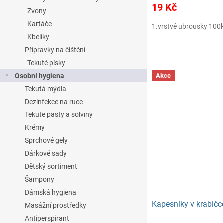
19 Kč
Zvony
Kartáče
1.vrstvé ubrousky 100k
Kbelíky
Přípravky na čištění
Tekuté písky
Osobní hygiena
Akce
Tekutá mýdla
Dezinfekce na ruce
Tekuté pasty a solviny
Krémy
Sprchové gely
Dárkové sady
Dětský sortiment
Šampony
Dámská hygiena
Kapesníky v krabičc
Masážní prostředky
Antiperspirant