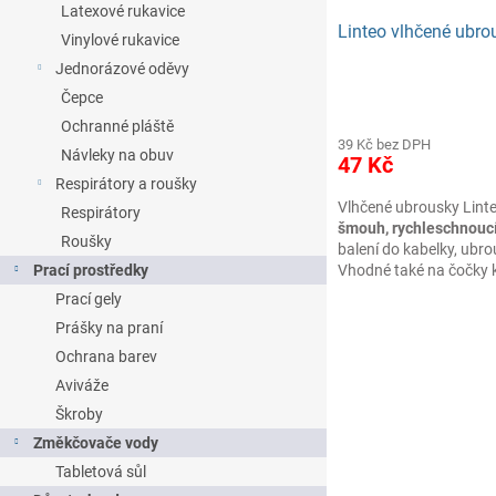
Latexové rukavice
Linteo vlhčené ubrou
Vinylové rukavice
Jednorázové oděvy
Čepce
Ochranné pláště
39 Kč bez DPH
Návleky na obuv
47 Kč
Respirátory a roušky
Vlhčené ubrousky Linteo
Respirátory
šmouh, rychleschnoucí,
Roušky
balení do kabelky, ubr
Prací prostředky
Vhodné také na čočky 
Prací gely
Prášky na praní
Ochrana barev
Aviváže
Škroby
Změkčovače vody
Tabletová sůl