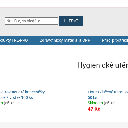
HLEDAT
odukty FRE-PRO
Zdravotnický materiál a OPP
Prací prostřed
Hygienické utě
vé kosmetické kapesníčky
Linteo vlhčené ubrousk
čce 2 vrstvé 100 ks
50 ks
em
(>5 ks)
Skladem
(>5 ks)
č
47 Kč