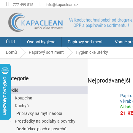
Přejít
777 499 515
info@kapaclean.cz
na
obsah
Úklid
Osobní hygiena
Papírový sortiment
Vonné pr
Domů
Papírový sortiment
Hygienické utěrky
P
o
Přeskočit
s
Kategorie
kategorie
Nejprodávanější
t
r
Úklid
a
Papíro
Koupelna
n
v krabi
Kuchyň
n
Sklad
í
21 K
Přípravky na mytí nádobí
p
Prostředky na podlahy a povrchy
a
Ř
Dezinfekce ploch a povrchů