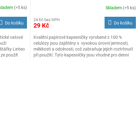
kladem
(>5 ks)
Skladem
(>5 ks)
24 Kč bez DPH
Do košíku
Do košíku
29 Kč
tické vatové
Kvalitní papírové kapesníčky vyrobené z 100 %
ouží
celulózy jsou zajištěny s vysokou úrovní jemnosti,
štářky Linteo
měkkosti a odolnosti, což zabraňuje jejich roztrhnutí
Lze použít
při použití. Tyto kapesníčky jsou vhodné pro denní
ášení
hygienu, léčení nachlazení a také pro kosmetické
ou jemné
účely, a jsou dermatologicky testovány. Jsou
vyrobeny z přírodních surovin a mají dvě vrstvy. Jsou
bílé barvy a balíček obsahuje 100 kusů.