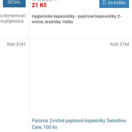
DETAIL
Do košíku
21 Kč
 do domácností
Hygienické kapesníčky - papírové kapesníčky, 2-
mi příjemné a
vrstvé, krabička 100ks
obeny ze 100%
Kód:
2747
Kód:
2744
Paloma 2vrstvé papírové kapesníky Sensitive
Care, 100 ks