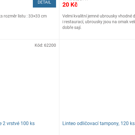
DETAIL
20 Kč
s rozměr listu : 33×33 cm
Velmi kvalitní jemné ubrousky vhodné
i restaurací, ubrousky jsou na omak vel
dobře sají.
Ubrousky jsou 2-vrstvé, extra bílé, vyr
celulózy.
Kód:
62200
Rozměr: 30 x 30 cm
e 2 vrstvé 100 ks
Linteo odličovací tampony, 120 ks