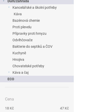
Dům/zahrada
Kancelářské a školní potřeby
Káva
Bazénová chemie
Proti plevelu
Přípravky proti hmyzu
Odvlhčovače
Bakterie do septiků a ČOV
Kuchyně
Hnojiva
Chovatelské potřeby
Káva a čaj
ECO
Cena
18
Kč
47
Kč