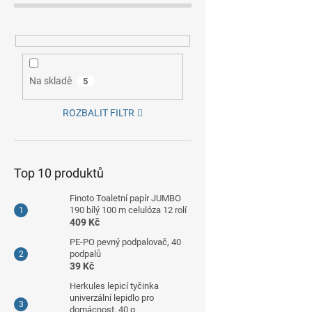
Na skladě
5
ROZBALIT FILTR
Top 10 produktů
Finoto Toaletní papír JUMBO
190 bílý 100 m celulóza 12 rolí
409 Kč
PE-PO pevný podpalovač, 40
podpalů
39 Kč
Herkules lepicí tyčinka
univerzální lepidlo pro
domácnost, 40 g