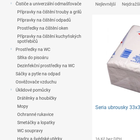
n
a
Čističe a univerzální odmašťovače
Nejlevnější
Nejdražší
e
z
Přípravky na čištění trouby a grilů
l
e
Přípravky na čištění odpadů
V
n
Prostředky na číštění oken
ý
í
Přípravky na čištění kuchyňských
p
p
spotřebičů
i
r
Prostředky na WC
s
o
p
d
Sítka do pisoáru
r
u
Dezinfekční prostředky na WC
o
k
Sáčky a pytle na odpad
d
t
Osvěžovače vzduchu
u
ů
Úklidové pomůcky
k
Drátěnky a houbičky
t
ů
Mopy
Seria ubrousky 33
Ochranné rukavice
Smetáčky a lopatky
WC soupravy
Hadry a švédské utěrky
16 Kč bez DPH