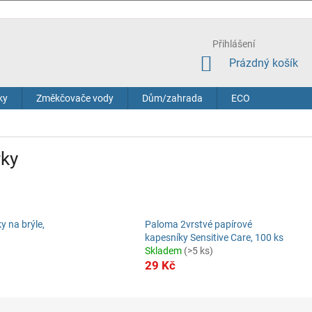
Přihlášení
NÁKUPNÍ
Prázdný košík
KOŠÍK
ky
Změkčovače vody
Dům/zahrada
ECO
rky
y na brýle,
Paloma 2vrstvé papírové
kapesníky Sensitive Care, 100 ks
Skladem
(>5 ks)
29 Kč