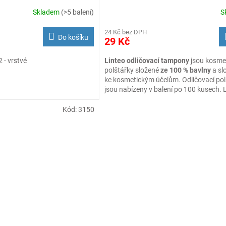
Skladem
(>5 balení)
S
24 Kč bez DPH
Do košíku
29 Kč
 - vrstvé
Linteo odličovací tampony
jsou kosme
polštářky složené
ze 100 % bavlny
a sl
ke kosmetickým účelům. Odličovací pol
jsou nabízeny v balení po 100 kusech. 
na odličování a čištění pleti nebo k nan
pleťového tonika či mléka. Podušky js
Kód:
3150
a neuvolňují vlákna.