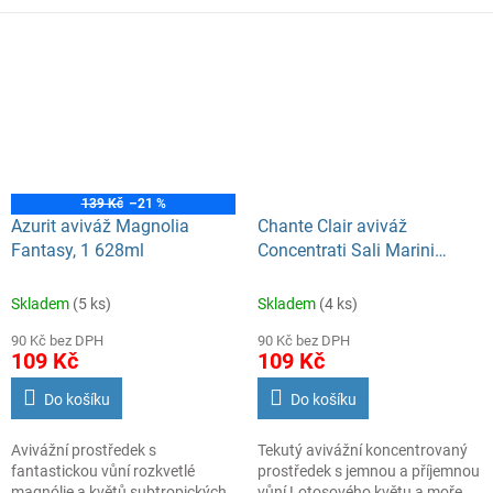
na 68 praní.
kojenecké prádlo
139 Kč
–21 %
Azurit aviváž Magnolia
Chante Clair aviváž
Fantasy, 1 628ml
Concentrati Sali Marini
1140ml PD57
Skladem
(5 ks)
Skladem
(4 ks)
90 Kč bez DPH
90 Kč bez DPH
109 Kč
109 Kč
Do košíku
Do košíku
Avivážní prostředek s
Tekutý avivážní koncentrovaný
fantastickou vůní rozkvetlé
prostředek s jemnou a příjemnou
magnólie a květů subtropických
vůní Lotosového květu a moře.