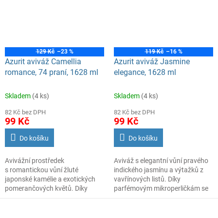
péči.
Jedno balení vystačí na 40
pracích dávek.
129 Kč
–23 %
119 Kč
–16 %
Azurit aviváž Camellia
Azurit aviváž Jasmine
romance, 74 praní, 1628 ml
elegance, 1628 ml
Skladem
(4 ks)
Skladem
(4 ks)
82 Kč bez DPH
82 Kč bez DPH
99 Kč
99 Kč
Do košíku
Do košíku
Avivážní prostředek
Aviváž s elegantní vůní pravého
s romantickou vůní žluté
indického jasmínu a výtažků z
japonské kamélie a exotických
vavřínových listů. Díky
pomerančových květů. Díky
parfémovým mikroperličkám se
parfémovým mikroperličkám
vůně uvolňuje postupně a vaše
se vůně uvolňuje postupně
prádlo si uchová svěžest po
a vaše prádlo si uchová svěžest
mnoho dní.