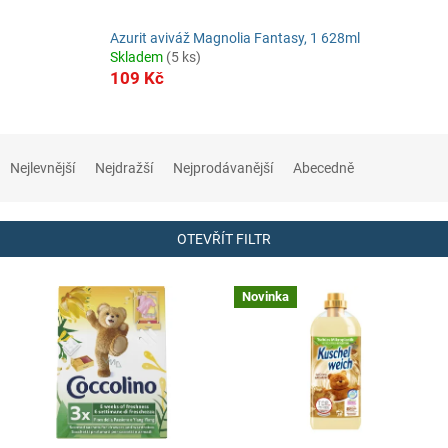
Azurit aviváž Magnolia Fantasy, 1 628ml
Skladem
(5 ks)
109 Kč
Ř
a
Nejlevnější
Nejdražší
Nejprodávanější
Abecedně
z
e
n
OTEVŘÍT FILTR
í
p
V
r
Novinka
ý
o
p
d
i
u
s
k
p
t
r
ů
o