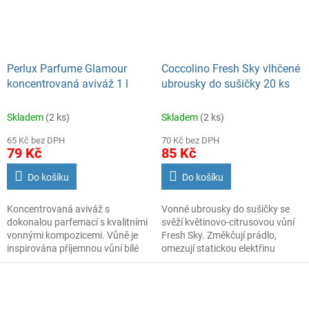
sáčky Coccolino zajistí vašemu
péči.
oblečení dlouhotrvající vůni
Jedno balení vystačí na 40
a svěžest, díky níž bude vaše
pracích dávek.
oblečení krásně vonět ještě
dlouho po vyprání, a to i během
Perlux Parfume Glamour
Coccolino Fresh Sky vlhčené
skladování ve skříni nebo
koncentrovaná aviváž 1 l
ubrousky do sušičky 20 ks
v šuplíku.
Skladem
(2 ks)
Skladem
(2 ks)
65 Kč bez DPH
70 Kč bez DPH
79 Kč
85 Kč
Do košíku
Do košíku
Koncentrovaná aviváž s
Vonné ubrousky do sušičky se
dokonalou parfemací s kvalitními
svěží květinovo‑citrusovou vůní
vonnými kompozicemi. Vůně je
Fresh Sky. Změkčují prádlo,
inspirována příjemnou vůní bílé
omezují statickou elektřinu
orchideje.
a usnadňují žehlení. Stačí vložit
Použitím avivážních prostředků
jeden ubrousek k prádlu a užít si
Perlux Perfume dopřejete
měkké a voňavé oblečení po
Vašemu oblečení prémiovou
usušení.