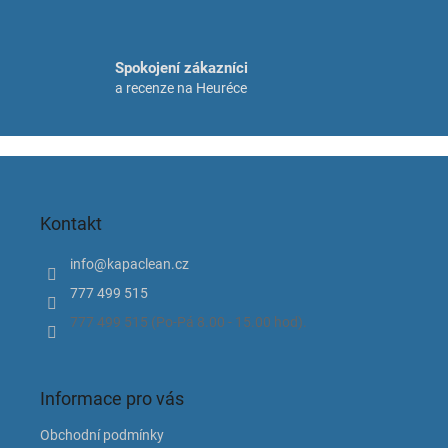
i
s
u
Spokojení zákazníci
a recenze na Heuréce
Z
á
p
Kontakt
a
t
info
@
kapaclean.cz
í
777 499 515
777 499 515 (Po-Pá 8.00 - 15.00 hod).
Informace pro vás
Obchodní podmínky