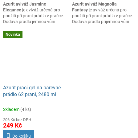
Azurit aviváž Jasmine
Azurit aviváž Magnolia
Elegance
je aviváž určená pro
Fantasy
je aviváž určená pro
použití při praní prádla v pračce.
použití při praní prádla v pračce.
Dodává prádlu jemnou vůni
Dodává prádlu příjemnou vůni
jasmínu a pomáhá zanechat
magnolie a pomáhá zanechat
textilie hebké na dotek.
textilie hebké na dotek.
Novinka
Azurit prací gel na barevné
prádlo 62 praní, 2480 ml
Skladem
(4 ks)
206 Kč bez DPH
249 Kč
Do košíku