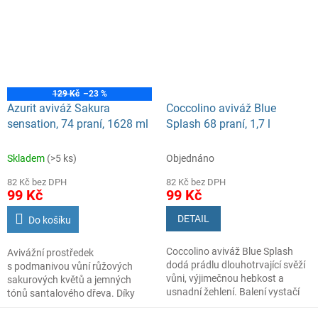
po mnoho dní.
74 pracích dávek
Pravidelným používáním
pomáháte zachovat kvalitu
tkanin, současně prádlo
optimálně změkčujete
a usnadňujete tím jeho žehlení.
129 Kč
–23 %
Azurit aviváž Sakura
Coccolino aviváž Blue
sensation, 74 praní, 1628 ml
Splash 68 praní, 1,7 l
Skladem
(>5 ks)
Objednáno
82 Kč bez DPH
82 Kč bez DPH
99 Kč
99 Kč
DETAIL
Do košíku
Coccolino aviváž Blue Splash
Avivážní prostředek
dodá prádlu dlouhotrvající svěží
s podmanivou vůní růžových
vůni, výjimečnou hebkost a
sakurových květů a jemných
usnadní žehlení. Balení vystačí
tónů santalového dřeva. Díky
až na 68 praní.
parfémovým mikroperličkám se