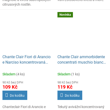
citrusových rostlin.
74 praní
Novinka
Chante Clair Fiori di Arancio
Chante Clair ammorbidente
e Narciso koncentrovaná
concentrati muschio bianco
aviváž 1140 ml 57 PD
Avivážní koncentrovaný
prostředek 1 000 ml
Skladem
(4 ks)
Skladem
(1 ks)
90 Kč bez DPH
98 Kč bez DPH
109 Kč
119 Kč
Do košíku
Do košíku
Chanteclair Fiori di Arancio e
Tekutý avivážní koncentrovaný