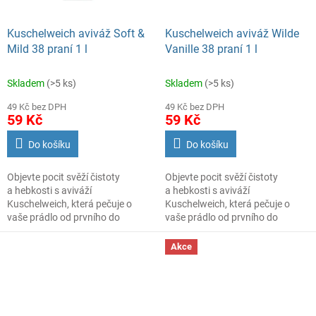
Kuschelweich aviváž Soft &
Kuschelweich aviváž Wilde
Mild 38 praní 1 l
Vanille 38 praní 1 l
Skladem
(>5 ks)
Skladem
(>5 ks)
49 Kč bez DPH
49 Kč bez DPH
59 Kč
59 Kč
Do košíku
Do košíku
Objevte pocit svěží čistoty
Objevte pocit svěží čistoty
a hebkosti s aviváží
a hebkosti s aviváží
Kuschelweich, která pečuje o
Kuschelweich, která pečuje o
vaše prádlo od prvního do
vaše prádlo od prvního do
posledního vlákna. Tato
posledního vlákna. Tato
koncentrovaná aviváž je
koncentrovaná aviváž je
Akce
navržena tak, aby při každém
navržena tak, aby při každém
praní
dodala textiliím příjemnou
praní
dodala textiliím příjemnou
svěžest a zanechala
svěžest a zanechala
je neuvěřitelně měkké na dotek.
je neuvěřitelně měkké na dotek.