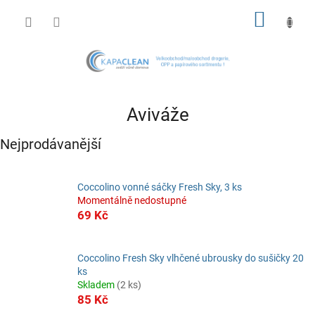
Přejít
NÁKUP
na
obsah
KOŠÍK
Aviváže
Nejprodávanější
Coccolino vonné sáčky Fresh Sky, 3 ks
Momentálně nedostupné
69 Kč
Coccolino Fresh Sky vlhčené ubrousky do sušičky 20
ks
Skladem
(2 ks)
85 Kč