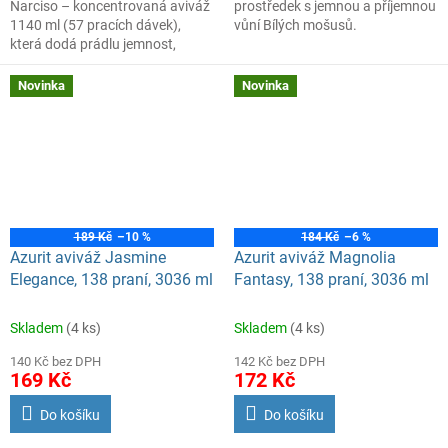
Narciso – koncentrovaná aviváž
prostředek s jemnou a příjemnou
1140 ml (57 pracích dávek),
vůní Bílých mošusů.
která dodá prádlu jemnost,
hebkost a dlouhotrvající vůni
pomerančového květu a narcisu.
Novinka
Novinka
Praktické balení s vysokou
koncentrací zajistí intenzivní
účinek i při malém množství,
ideální pro každodenní praní.
189 Kč
–10 %
184 Kč
–6 %
Azurit aviváž Jasmine
Azurit aviváž Magnolia
Elegance, 138 praní, 3036 ml
Fantasy, 138 praní, 3036 ml
Skladem
(4 ks)
Skladem
(4 ks)
140 Kč bez DPH
142 Kč bez DPH
169 Kč
172 Kč
Do košíku
Do košíku