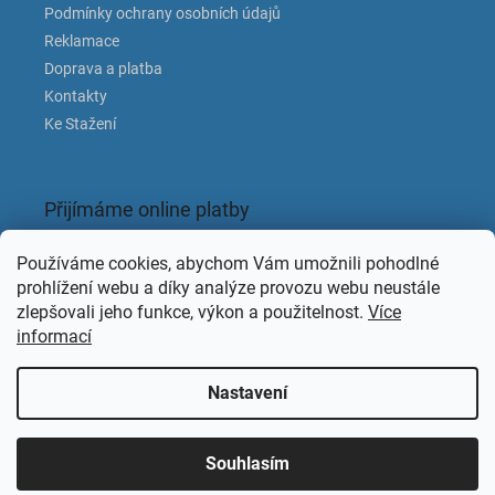
Podmínky ochrany osobních údajů
Reklamace
Doprava a platba
Kontakty
Ke Stažení
Přijímáme online platby
Používáme cookies, abychom Vám umožnili pohodlné
prohlížení webu a díky analýze provozu webu neustále
zlepšovali jeho funkce, výkon a použitelnost.
Více
informací
Facebook
Nastavení
Souhlasím
Copyright 2026
KAPACLEAN
. Všechna práva vyhrazena.