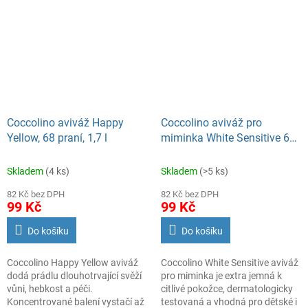
vůně uvolňuje postupně a vaše
prádlo si uchová svěžest po
mnoho dní.
Pravidelným používáním
pomáháte zachovat kvalitu
tkanin, současně prádlo
optimálně změkčujete
a usnadňujete tím jeho žehlení.
Coccolino aviváž Happy
Coccolino aviváž pro
Yellow, 68 praní, 1,7 l
miminka White Sensitive 68
praní, 1,7 l
Skladem
(4 ks)
Skladem
(>5 ks)
82 Kč bez DPH
82 Kč bez DPH
99 Kč
99 Kč
Do košíku
Do košíku
Coccolino Happy Yellow aviváž
Coccolino White Sensitive aviváž
dodá prádlu dlouhotrvající svěží
pro miminka je extra jemná k
vůni, hebkost a péči.
citlivé pokožce, dermatologicky
Koncentrované balení vystačí až
testovaná a vhodná pro dětské i