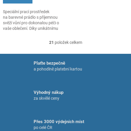
Speciální prací prostředek
na barevné prádlo s příjemnou
svěží vůní pro dokonalou péči o
vaše oblečení. Díky unikátnímu
složení chrání barvy, pečuje o
tkaniny, pomáhá prádlu
21
položek celkem
O
zachovat původní tvar
v
a zabraňuje tak tvorbě žmolků.
l
á
Plaťte bezpečně
d
a pohodlně platební kartou
a
c
í
p
Výhodný nákup
r
za skvělé ceny
v
k
y
v
Přes 3000 výdejních míst
ý
p
po celé ČR