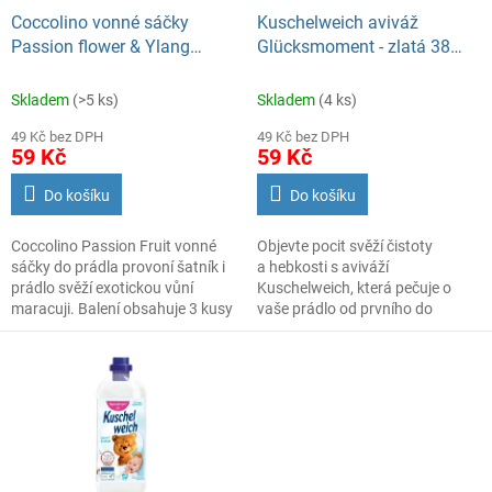
d
Coccolino vonné sáčky
Kuschelweich aviváž
u
Passion flower & Ylang
Glücksmoment - zlatá 38
k
ylang 3 ks
praní 1L
t
Skladem
(>5 ks)
Skladem
(4 ks)
ů
49 Kč bez DPH
49 Kč bez DPH
59 Kč
59 Kč
Do košíku
Do košíku
Coccolino Passion Fruit vonné
Objevte pocit svěží čistoty
sáčky do prádla provoní šatník i
a hebkosti s aviváží
prádlo svěží exotickou vůní
Kuschelweich, která pečuje o
maracuji. Balení obsahuje 3 kusy
vaše prádlo od prvního do
pro dlouhotrvající svěžest.
posledního vlákna. Tato
koncentrovaná aviváž je
navržena tak, aby při každém
praní
dodala textiliím příjemnou
svěžest a zanechala
je neuvěřitelně měkké na dotek.