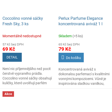
Coccolino vonné sáčky
Perlux Parfume Elegance
Fresh Sky, 3 ks
koncentrovaná aviváž 1 l
Momentálně nedostupné
Skladem
(>5 ks)
57 Kč bez DPH
65 Kč bez DPH
69 Kč
79 Kč
DETAIL
Do košíku
Není nic příjemnějšího než pocit
Koncentrovaná aviváž s
čerstvě vypraného prádla.
dokonalou parfemací s kvalitními
Coccolino vonné sáčky obsahují
vonnými kompozicemi. Vůně je
kuličky, které uvolňují parfém
inspirována sladkou vanilkou,
postupně. Díky tomu vám bude
karamelem a svěžím ovocem,
oblečení vonět až po dobu 6
což dává dokonalý pocit luxusní
Akce
týdnů. Vložte do šuplíku
a jemné svěžesti.
k oblečení, na poličku do šatníku,
Použitím avivážních prostředků
nebo pověste na věšák za
Perlux Perfume dopřejete
pomoci dírky v sáčku. Vonné
Vašemu oblečení prémiovou