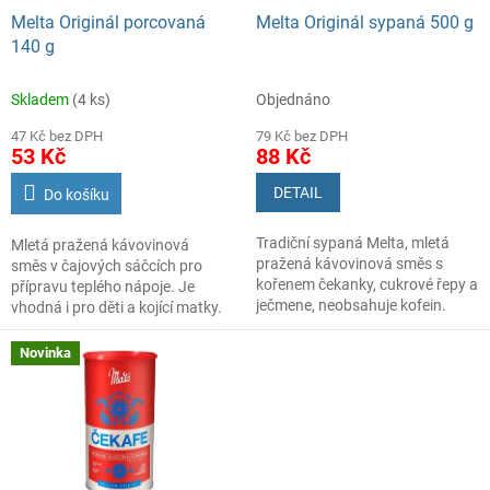
d
Melta Originál porcovaná
Melta Originál sypaná 500 g
u
140 g
k
t
Skladem
(4 ks)
Objednáno
ů
47 Kč bez DPH
79 Kč bez DPH
53 Kč
88 Kč
DETAIL
Do košíku
Tradiční sypaná Melta, mletá
Mletá pražená kávovinová
pražená kávovinová směs s
směs v čajových sáčcích pro
kořenem čekanky, cukrové řepy a
přípravu teplého nápoje. Je
ječmene, neobsahuje kofein.
vhodná i pro děti a kojící matky.
Meltu pijeme teplou i studenou,
Novinka
černou i s mlékem. Případně
dochucenou obdobně jako kávu.
Neobsahuje kofein. Díky obsahu
inulinu z kořene čekanky je v
chuti nasládlá.