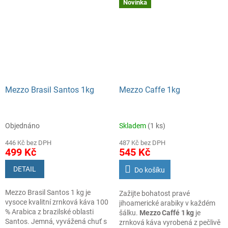
pití. Balení 500 g.
nápoje. Balení 500 g.
Novinka
Mezzo Brasil Santos 1kg
Mezzo Caffe 1kg
Objednáno
Skladem
(1 ks)
446 Kč bez DPH
487 Kč bez DPH
499 Kč
545 Kč
DETAIL
Do košíku
Mezzo Brasil Santos 1 kg je
Zažijte bohatost pravé
vysoce kvalitní zrnková káva 100
jihoamerické arabiky v každém
% Arabica z brazilské oblasti
šálku.
Mezzo Caffé 1 kg
je
Santos. Jemná, vyvážená chuť s
zrnková káva vyrobená z pečlivě