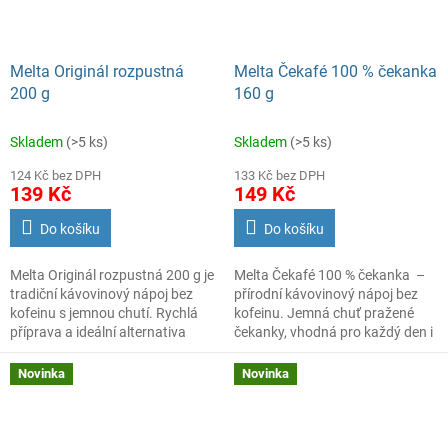
Melta Originál rozpustná
Melta Čekafé 100 % čekanka
200 g
160 g
Skladem
(>5 ks)
Skladem
(>5 ks)
124 Kč bez DPH
133 Kč bez DPH
139 Kč
149 Kč
Do košíku
Do košíku
Melta Originál rozpustná 200 g je
Melta Čekafé 100 % čekanka –
tradiční kávovinový nápoj bez
přírodní kávovinový nápoj bez
kofeinu s jemnou chutí. Rychlá
kofeinu. Jemná chuť pražené
příprava a ideální alternativa
čekanky, vhodná pro každý den i
kávy pro každý den.
pro děti a těhotné.
Novinka
Novinka