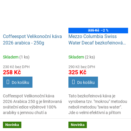
335 Kč
–2 %
Coffeespot Velikonoční káva
Mezzo Columbia Swiss
2026 arabica - 250g
Water Decaf bezkofeinová
káva 500 g
Skladem
(1 ks)
Skladem
(2 ks)
230 Kč bez DPH
290 Kč bez DPH
258 Kč
325 Kč
Do košíku
Do košíku
Coffeespot Velikonoční káva
Tato bezkofeinová káva je
2026 Arabica 250 g je limitovaná
vyrobena tzv. "mokrou" metodou
sváteční edice výběrové 100%
neboli metodou "swiss water".
arabiky s jemnou chutí a
Jde o velmi efektivní a přitom
bohatým aroma. Ideální jako
nechemický způsob, jak z kávy
velikonoční dárek i pro sváteční
odstranit kofein, přičemž si káva
Novinka
Novinka
pohodu.
zachová všechny své