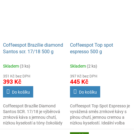
charakteristiky. Principem této
poměrně drahé metody je
namáčení zrn ve vodě, které s
sebou však strhává i část
vonných látek za účelem
vyluhování kofeinu. Ten se z
vody odstraňuje na
aktivovaných uhlíkových filtrech
Coffeespot Brazílie diamond
Coffeespot Top spot
a pak se zrna suší ve speciálních
Santos scr. 17/18 500 g
espresso 500 g
nádržích. Zbytková voda, která
obsahuje vonné látky, se
Skladem
(3 ks)
Skladem
(2 ks)
odpařením zredukuje na
koncentrát, kterým se zrna
351 Kč bez DPH
397 Kč bez DPH
postříkají.
393 Kč
445 Kč
Do košíku
Do košíku
Coffeespot Brazílie Diamond
Coffeespot Top Spot Espresso je
Santos SCR. 17/18 je výběrová
vyvážená směs zrnkové kávy s
zrnková káva s jemnou chutí,
plnou chutí, jemnou cremou a
nízkou kyselostí a tóny čokolády
nízkou kyselostí. Ideální volba
a ořechů. Ideální pro každodenní
pro espresso i mléčné kávové