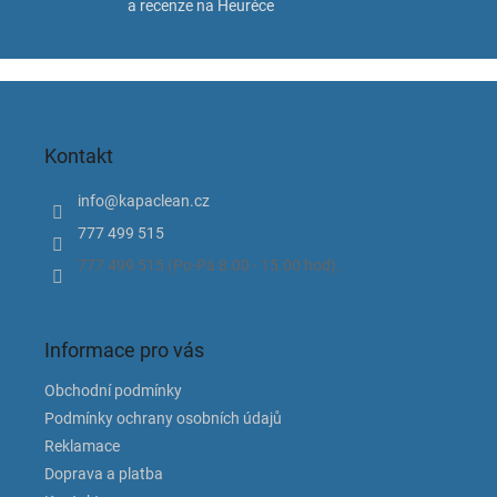
a recenze na Heuréce
Z
á
p
Kontakt
a
t
info
@
kapaclean.cz
í
777 499 515
777 499 515 (Po-Pá 8.00 - 15.00 hod).
Informace pro vás
Obchodní podmínky
Podmínky ochrany osobních údajů
Reklamace
Doprava a platba