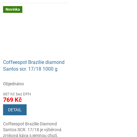
nízkou kyselostí a čokoládovo-
vybraných sedmi druhů arabiky z
oříškovými tóny pro každodenní
Jižní Ameriky, pražená speciální
Novinka
kávu.
technikou střídavého zahřívání.
Výsledek? Hutné espresso s
jemně sladkou
čokoládovo‑kakaovou příchutí,
jasnou plností a přirozenou
sladkou jiskrou — káva, která
"neomrzí".
Coffeespot Brazílie diamond
Santos scr. 17/18 1000 g
Objednáno
687 Kč bez DPH
769 Kč
DETAIL
Coffeespot Brazílie Diamond
Santos SCR. 17/18 je výběrová
zrnková káva s jemnou chutí,