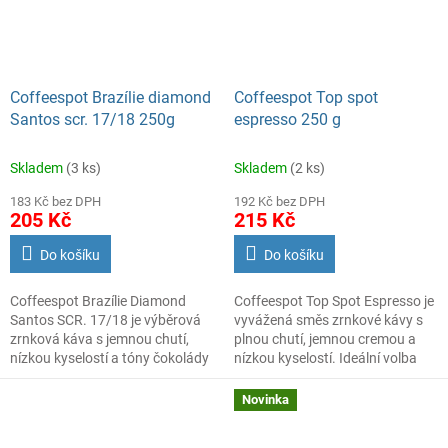
Coffeespot Brazílie diamond
Coffeespot Top spot
Santos scr. 17/18 250g
espresso 250 g
Skladem
(3 ks)
Skladem
(2 ks)
183 Kč bez DPH
192 Kč bez DPH
205 Kč
215 Kč
Do košíku
Do košíku
Coffeespot Brazílie Diamond
Coffeespot Top Spot Espresso je
Santos SCR. 17/18 je výběrová
vyvážená směs zrnkové kávy s
zrnková káva s jemnou chutí,
plnou chutí, jemnou cremou a
nízkou kyselostí a tóny čokolády
nízkou kyselostí. Ideální volba
a ořechů. Ideální pro každodenní
pro espresso i mléčné kávové
pití. Balení 250 g.
nápoje. Balení 250 g.
Novinka