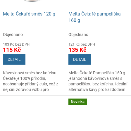
Melta Čekafé směs 120 g
Melta Čekafé pampeliška
160 g
Objednáno
Objednáno
103 Kč bez DPH
121 Kč bez DPH
115 Kč
135 Kč
DETAIL
DETAIL
Kávovinová směs bez kofeinu.
Melta Čekafé Pampeliška 160 g
Čekafe je 100% přírodní,
je lahodná kávovinová směs s
neobsahuje přidaný cukr, což z
pampeliškou bez kofeinu. Ideální
něj činí zdravou volbu pro
alternativa kávy pro každodenní
každého, včetně vegetariánů a
popíjení.
veganů.
Novinka