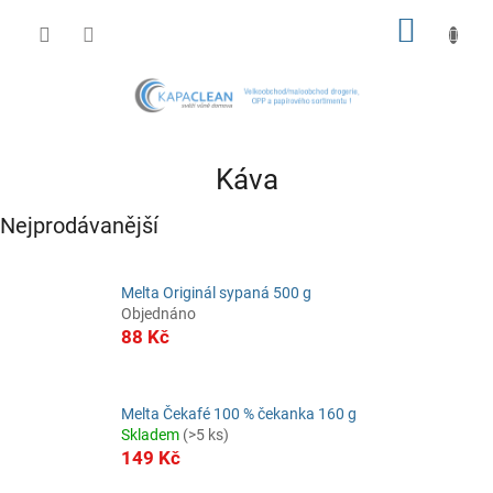
Přejít
NÁKUP
na
obsah
KOŠÍK
Káva
Nejprodávanější
Melta Originál sypaná 500 g
Objednáno
88 Kč
Melta Čekafé 100 % čekanka 160 g
Skladem
(>5 ks)
149 Kč