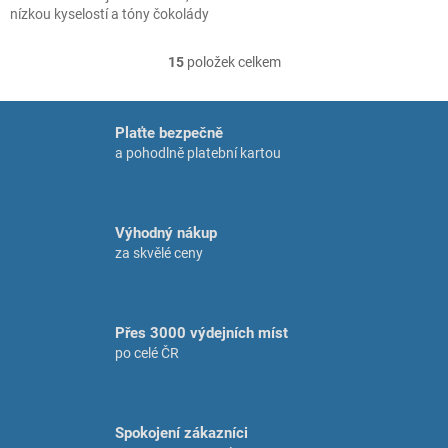
nízkou kyselostí a tóny čokolády
a ořechů. Ideální pro každodenní
pití. Balení 1000 g.
15
položek celkem
O
v
l
á
Plaťte bezpečně
d
a pohodlně platební kartou
a
c
í
p
Výhodný nákup
r
za skvělé ceny
v
k
y
v
Přes 3000 výdejních míst
ý
p
po celé ČR
i
s
u
Spokojení zákazníci