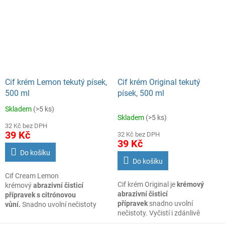
profesionálním provozu.
Šetrně odstraňuje mastnotu,
odolné nečistoty, usazenou
špínu i připáleniny, aniž by došlo
k poškození čištěných povrchů.
Cif krém Lemon tekutý písek,
Cif krém Original tekutý
500 ml
písek, 500 ml
Skladem
(>5 ks)
Průměrné
Skladem
(>5 ks)
hodnocení
32 Kč bez DPH
produktu
39 Kč
32 Kč bez DPH
je
39 Kč
5,0
Do košíku
z
Do košíku
5
Cif Cream Lemon
hvězdiček.
Cif krém Original je
krémový
krémový
abrazivní čisticí
abrazivní čisticí
přípravek s citrónovou
přípravek
snadno uvolní
vůní.
Snadno uvolní nečistoty
nečistoty. Vyčistí i zdánlivě
a vyčistí i zdánlivě nevyčistitelné
nevyčistitelné v celém domě
v celém domě včetně moderních