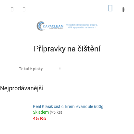
Přejít
NÁKUP
na
obsah
KOŠÍK
Přípravky na čištění
Tekuté písky
Nejprodávanější
Real Klasik čistící krém levandule 600g
Skladem
(>5 ks)
45 Kč