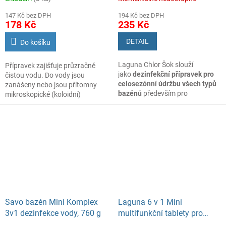
147 Kč bez DPH
194 Kč bez DPH
178 Kč
235 Kč
DETAIL
Do košíku
Laguna Chlor Šok slouží
Přípravek zajišťuje průzračně
jako
dezinfekční přípravek pro
čistou vodu. Do vody jsou
celosezónní údržbu všech typů
zanášeny nebo jsou přítomny
bazénů
především pro
mikroskopické (koloidní)
jednorázovou, tedy „šokovou“
nečistoty, které zhoršují
úpravu bazénové vody po
hygienickou kvalitu vody a její
napuštění nebo při silném
průzračný vzhled. Částice obalují
znečištění. Likviduje řasy a
bakterie a viry a ty lépe vzdorují
baktérie.
dezinfekci. Flokulací (převedením
nečistot do vysrážené a tudíž
separovatelné podoby) se z vody
za pomoci sedimentace a filtrace
odstraňují uvedené koloidní
částice a tím dochází k vyčeření
bazénové vody.
Savo bazén Mini Komplex
Laguna 6 v 1 Mini
3v1 dezinfekce vody, 760 g
multifunkční tablety pro
celosezónní údržbu vody v