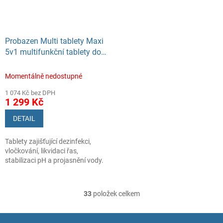
Probazen Multi tablety Maxi
5v1 multifunkční tablety do
bazénů, 5 kg
Momentálně nedostupné
1 074 Kč bez DPH
1 299 Kč
DETAIL
Tablety zajišťující dezinfekci,
vločkování, likvidaci řas,
stabilizaci pH a projasnění vody.
33
položek celkem
O
v
l