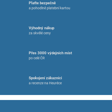
á
Plaťte bezpečně
d
a pohodlně platební kartou
a
c
í
p
Výhodný nákup
r
za skvělé ceny
v
k
y
v
Přes 3000 výdejních míst
ý
p
po celé ČR
i
s
u
Spokojení zákazníci
a recenze na Heuréce
Z
á