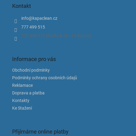
p
Kontakt
a
t
info
@
kapaclean.cz
í
777 499 515
777 499 515 (Po-Pá 8.00 - 15.00 hod).
Informace pro vás
Obchodní podmínky
Podmínky ochrany osobních údajů
Reklamace
Doprava a platba
Kontakty
Ke Stažení
Přijímáme online platby