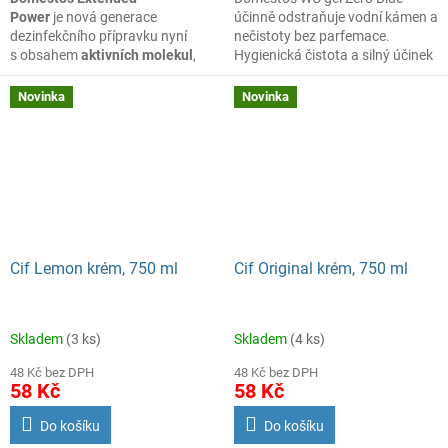
Power
je nová generace
účinně odstraňuje vodní kámen a
dezinfekčního přípravku nyní
nečistoty bez parfemace.
s obsahem
aktivních molekul
,
Hygienická čistota a silný účinek
jež chrání toaletu před
vodním
v každé kapce.
kamenem
. Přilne k povrchu i pod
Novinka
Novinka
vodní hladinou.
Odstraňuje skvrny a
brání
hromadění vodního kamene
v
toaletě.
Cif Lemon krém, 750 ml
Cif Original krém, 750 ml
Skladem
(3 ks)
Skladem
(4 ks)
48 Kč bez DPH
48 Kč bez DPH
58 Kč
58 Kč
Do košíku
Do košíku