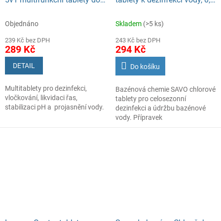
bazénů, 1 kg
kg
Objednáno
Skladem
(>5 ks)
239 Kč bez DPH
243 Kč bez DPH
289 Kč
294 Kč
DETAIL
Do košíku
Multitablety pro dezinfekci,
Bazénová chemie SAVO chlorové
vločkování, likvidaci řas,
tablety pro celosezonní
stabilizaci pH a projasnění vody.
dezinfekci a údržbu bazénové
vody. Přípravek
5 kusů 200g tablet.
zabraňuje množení
mikroorganizmů v bazénové
vodě.