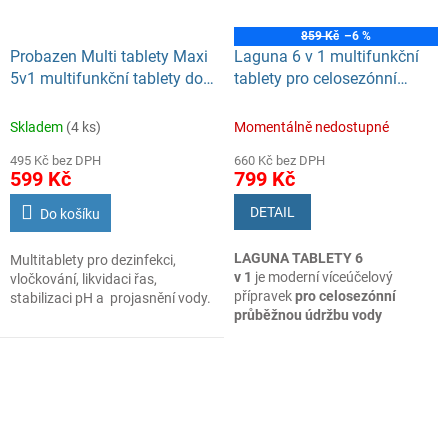
859 Kč
–6 %
Probazen Multi tablety Maxi
Laguna 6 v 1 multifunkční
5v1 multifunkční tablety do
tablety pro celosezónní
bazénů, 2,4 kg
údržbu vody v bazénu, 3,2 kg
Skladem
(4 ks)
Momentálně nedostupné
495 Kč bez DPH
660 Kč bez DPH
599 Kč
799 Kč
DETAIL
Do košíku
LAGUNA TABLETY 6
Multitablety pro dezinfekci,
v 1
je moderní víceúčelový
vločkování, likvidaci řas,
přípravek
pro celosezónní
stabilizaci pH a projasnění vody.
průběžnou údržbu vody
ve všech typech bazénů
.