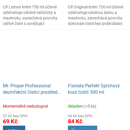
Cif Lemon krém 750 ml účinně
Cif Original krém 750 ml účinně
odstraňuje odolné nečistoty a
odstraňuje odolnou špínu a
mastnotu, zanechává povrchy
mastnotu, zanechává povrchy
zářivě čisté s osvěžující
dokonale čisté bez poškrábání.
citronovou vůní.
Mr. Proper Professional
Fixinela Perfekt Sprchový
dezinfekční čisticí prostředek
kout čistič 500 ml
3v1 750 ml
Momentálně nedostupné
Skladem
(>5 ks)
57 Kč bez DPH
69 Kč bez DPH
69 Kč
84 Kč