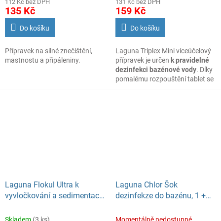
112 Kč bez DPH
131 Kč bez DPH
135 Kč
159 Kč
Do košíku
Do košíku
Přípravek na silné znečištění,
Laguna Triplex Mini víceúčelový
mastnostu a připáleniny.
přípravek je určen
k pravidelné
dezinfekci bazénové vody
. Díky
pomalému rozpouštění tablet se
účinné látky postupně uvolňují.
Kvalita vody se tak
udržuje ve stále dobrém stavu.
Tablety Laguna Triplex 3v1
likvidují řasy a zabraňují
následnému růstu, umožňují
vyvločkování nečistot, udržují
váš bazén v čistotě po celou
sezónu.
Laguna Flokul Ultra k
Laguna Chlor Šok
vyvločkování a sedimentaci
dezinfekze do bazénu, 1 +
nečistot, 1 l
0,5 kg
Skladem
(3 ks)
Momentálně nedostupné