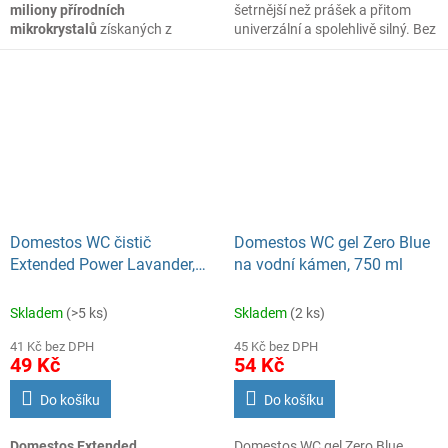
miliony přírodních
šetrnější než prášek a přitom
mikrokrystalů
získaných z
univerzální a spolehlivě silný. Bez
vápence. Vylepšené složení
velké fyzické námahy umyje i
odstraní 100 %
odolných
silně znečištěné povrchy, které
nečistot a zajistí
100% lesk
na
nelze očistit běžným způsobem.
celé řadě povrchů.
Vedle tradičního použití v
domácnosti získává přípravek
díky své všestrannosti a
účinnosti stále větší spektrum
užití v úklidových firmách i v
průmyslu. Parfemace s vůní
levandule.
Domestos WC čistič
Domestos WC gel Zero Blue
Extended Power Lavander,
na vodní kámen, 750 ml
750 ml
Skladem
(>5 ks)
Skladem
(2 ks)
41 Kč bez DPH
45 Kč bez DPH
49 Kč
54 Kč
Do košíku
Do košíku
Domestos Extended
Domestos WC gel Zero Blue