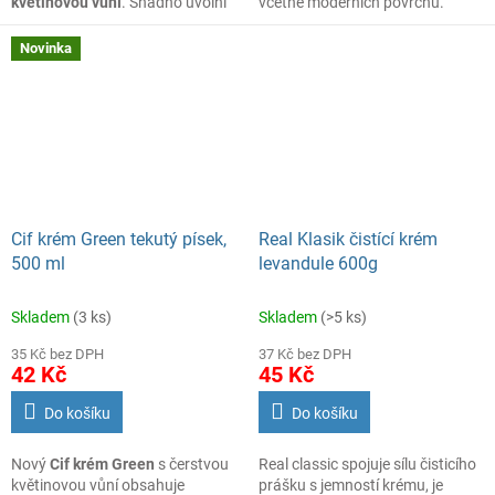
květinovou vůní
. Snadno uvolní
včetně moderních povrchů.
nečistoty a vyčistí i zdánlivě
nevyčistitelné v celém domě
Novinka
včetně moderních povrchů. Cif
krém Pink s vůní květin odstraní
díky 100% přírodním čisticím
částicím bez poškození i ty
nejodolnější nečistoty, jako
je připálený tuk, připálené zbytky
jídla, skvrny od vodního kamene,
bláto na teniskách nebo špinavé
skvrny na stěnách. Zanechává
Cif krém Green tekutý písek,
Real Klasik čistící krém
povrchy čisté a krásně lesklé.
500 ml
levandule 600g
Skladem
(3 ks)
Skladem
(>5 ks)
35 Kč bez DPH
37 Kč bez DPH
42 Kč
45 Kč
Do košíku
Do košíku
Nový
Cif krém Green
s čerstvou
Real classic spojuje sílu čisticího
květinovou vůní obsahuje
prášku s jemností krému, je