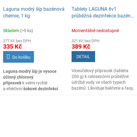
bazénu.
a stabilizuje aktivní chlór.
Laguna modrý šíp bazénová
Tablety LAGUNA 6v1
chemie, 1 kg
průběžná dezinfekce bazénu
1,4kg
Skladem
(>5 ks)
Momentálně nedostupné
277 Kč bez DPH
321 Kč bez DPH
335 Kč
389 Kč
DETAIL
Do košíku
Víceúčelový přípravek (tableta
Laguna modrý šíp je vysoce
200 g) k celosezónní průběžné
účinný chlorový
údržbě vody ve všech typech
přípravek
k velmi rychlé
bazénů. Likviduje bakterie a řasy,
a efektivní
šokové dezinfekci
zabraňuje jejich růstu, umožňuje
bazénové vody
. Laguna modrý
vyvločkování nečistot, stabilizuje
šíp slouží k šokové dezinfekci
aktivní chlor, tvrdost vody,
bazénové vody s rychlým
projasňuje (zlepšuje efektivitu
úbytkem přebytečného chloru
filtrace).
z vody a možností koupání
ve velmi krátké době po ošetření.