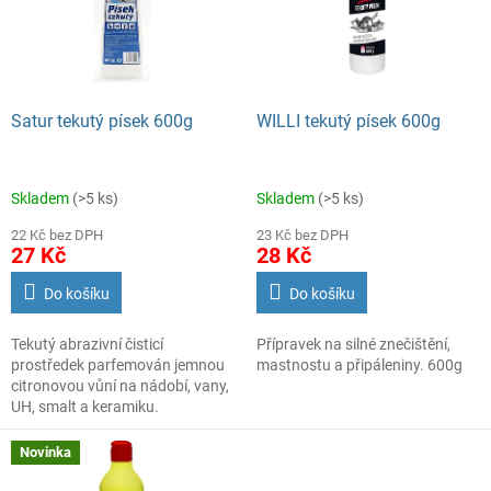
u
s
k
p
t
r
ů
o
d
Satur tekutý písek 600g
WILLI tekutý písek 600g
u
k
t
Skladem
(>5 ks)
Skladem
(>5 ks)
ů
22 Kč bez DPH
23 Kč bez DPH
27 Kč
28 Kč
Do košíku
Do košíku
Tekutý abrazivní čisticí
Přípravek na silné znečištění,
prostředek parfemován jemnou
mastnostu a připáleniny. 600g
citronovou vůní na nádobí, vany,
UH, smalt a keramiku.
Novinka