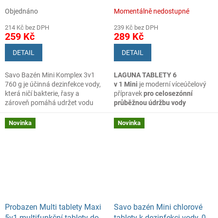
bazénu, 1 kg
Objednáno
Momentálně nedostupné
214 Kč bez DPH
239 Kč bez DPH
259 Kč
289 Kč
DETAIL
DETAIL
Savo Bazén Mini Komplex 3v1
LAGUNA TABLETY 6
760 g je účinná dezinfekce vody,
v 1
Mini
je moderní víceúčelový
která ničí bakterie, řasy a
přípravek
pro celosezónní
zároveň pomáhá udržet vodu
průběžnou údržbu vody
čistou a průzračnou.
ve všech typech bazénů
.
Novinka
Novinka
Probazen Multi tablety Maxi
Savo bazén Mini chlorové
5v1 multifunkční tablety do
tablety k dezinfekci vody, 0,8