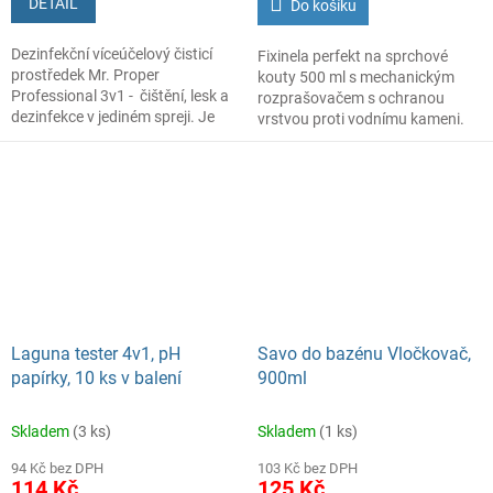
DETAIL
Do košíku
Dezinfekční víceúčelový čisticí
Fixinela perfekt na sprchové
prostředek Mr. Proper
kouty 500 ml s mechanickým
Professional 3v1 - čištění, lesk a
rozprašovačem s ochranou
dezinfekce v jediném spreji. Je
vrstvou proti vodnímu kameni.
připravený na okamžité použití.
Je speciální čistič na sprchové
Účinně odstraňuje skvrny a
kouty. Odstraňuje vodní kámen
otisky prstů na vnitřních
a zanechává ochranou vrstvu,
plochách jako jsou stoly, pulty,
která zaručuje, že se netvoří se
stoličky, telefony, kliky od dveří,
vodní kapky, povrch rychleji
skleněné předměty.
osychá a má dlouhodobí účinek,
Nezanechává žádné šmouhy.
který vydrží i několik opláchnutí.
Povrchy jako sklo apod. není po
aplikaci potřeba oplachovat.
Biocidní (dezinfekční) prostředky
používejte zodpovědně dle
Laguna tester 4v1, pH
Savo do bazénu Vločkovač,
návodu k použití.
papírky, 10 ks v balení
900ml
Skladem
(3 ks)
Skladem
(1 ks)
94 Kč bez DPH
103 Kč bez DPH
114 Kč
125 Kč