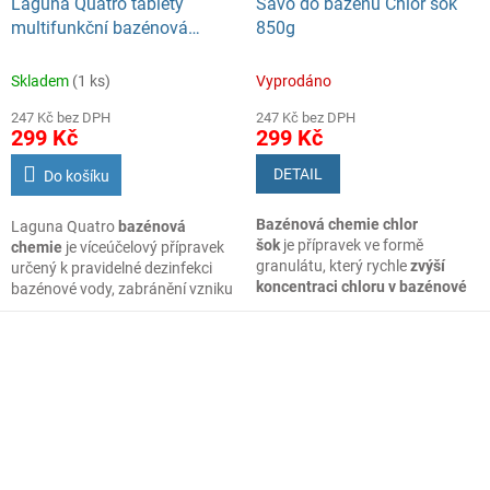
Laguna Quatro tablety
Savo do bazénu Chlor šok
multifunkční bazénová
850g
chemie, 1,4 kg
Skladem
(1 ks)
Vyprodáno
247 Kč bez DPH
247 Kč bez DPH
299 Kč
299 Kč
DETAIL
Do košíku
Bazénová chemie chlor
Laguna Quatro
bazénová
šok
je přípravek ve formě
chemie
je víceúčelový přípravek
granulátu, který rychle
zvýší
určený k pravidelné dezinfekci
koncentraci chloru v bazénové
bazénové vody, zabránění vzniku
vodě
. Použijte po napuštění
řas, odstranění nečistot pomocí
nebo při náhlém zhoršení kvality
flokulace a stabilizaci chloru.
bazénové vody.
LAGUNA QUATRO TABLETY
je moderní víceúčelový přípravek
Savo Chloršok chemie do bazénu
pro celosezónní průběžnou
účinně dezinfikuje a zabraňuje
údržbu vody ve všech typech
růstu řas. Použijte ho v případě
bazénů. Likviduje baktérie a řasy,
výskytu vodní řasy v bazénu
zabraňuje jejich růstu,
nebo při kluzkých stěnách
umožňuje vyvločkování nečistot