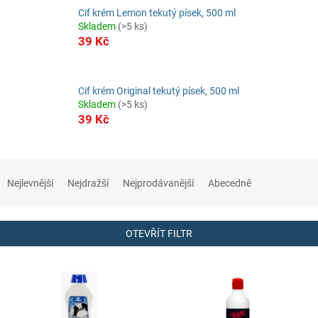
Cif krém Lemon tekutý písek, 500 ml
Skladem
(>5 ks)
39 Kč
Cif krém Original tekutý písek, 500 ml
Skladem
(>5 ks)
39 Kč
Ř
a
Nejlevnější
Nejdražší
Nejprodávanější
Abecedně
z
e
n
OTEVŘÍT FILTR
í
p
V
r
ý
o
p
d
i