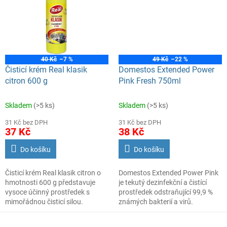
40 Kč
–7 %
49 Kč
–22 %
Čisticí krém Real klasik
Domestos Extended Power
citron 600 g
Pink Fresh 750ml
Skladem
(>5 ks)
Skladem
(>5 ks)
31 Kč bez DPH
31 Kč bez DPH
37 Kč
38 Kč
Do košíku
Do košíku
Čisticí krém Real klasik citron o
Domestos Extended Power Pink
hmotnosti 600 g představuje
je tekutý dezinfekční a čistící
vysoce účinný prostředek s
prostředek odstraňující 99,9 %
mimořádnou čisticí silou.
známých bakterií a virů.
Využijete jej pro všestranné
čištění v domácnosti i v
Objem: 750ml