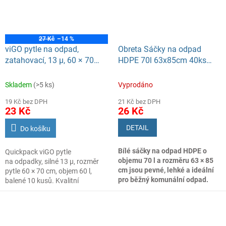
27 Kč
–14 %
viGO pytle na odpad,
Obreta Sáčky na odpad
zatahovací, 13 µ, 60 × 70
HDPE 70l 63x85cm 40ks
cm, 60 l, 10 ks
bílá
Skladem
(>5 ks)
Vyprodáno
19 Kč bez DPH
21 Kč bez DPH
23 Kč
26 Kč
DETAIL
Do košíku
Bílé sáčky na odpad HDPE o
Quickpack viGO pytle
objemu 70 l a rozměru 63 × 85
na odpadky, silné 13 µ, rozměr
cm jsou pevné, lehké a ideální
pytle 60 × 70 cm, objem 60 l,
pro běžný komunální odpad.
balené 10 kusů. Kvalitní
Praktické balení 40 ks. HDPE
odpadkové pytle pro ukládání
sáčky do odpadkových košů 70 l
odpadu z domácnosti nebo
pevné bílé
zahrady.