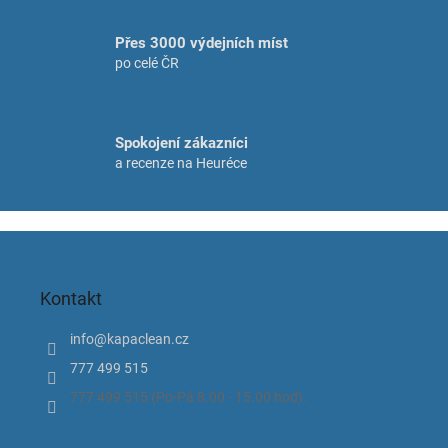
y
v
Přes 3000 výdejních míst
ý
p
po celé ČR
i
s
u
Spokojení zákazníci
a recenze na Heuréce
Z
á
p
Kontakt
a
t
info
@
kapaclean.cz
í
777 499 515
777 499 515 (Po-Pá 8.00 - 15.00 hod).