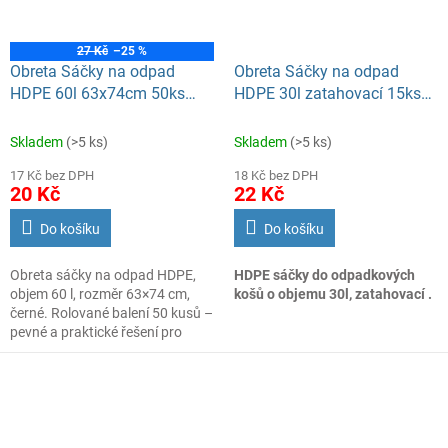
27 Kč
–25 %
Obreta Sáčky na odpad
Obreta Sáčky na odpad
HDPE 60l 63x74cm 50ks
HDPE 30l zatahovací 15ks
černé
žluté
Skladem
(>5 ks)
Skladem
(>5 ks)
17 Kč bez DPH
18 Kč bez DPH
20 Kč
22 Kč
Do košíku
Do košíku
Obreta sáčky na odpad HDPE,
HDPE sáčky do odpadkových
objem 60 l, rozměr 63×74 cm,
košů o objemu 30l, zatahovací .
černé. Rolované balení 50 kusů –
pevné a praktické řešení pro
každodenní použití.