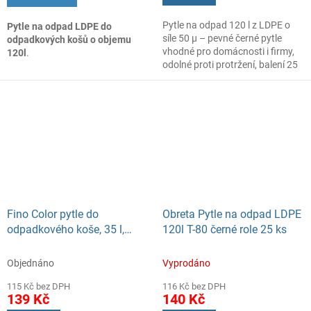
Pytle na odpad 120 l z LDPE o
Pytle na odpad LDPE do
síle 50 µ – pevné černé pytle
odpadkových košů o objemu
vhodné pro domácnosti i firmy,
120l
.
odolné proti protržení, balení 25
ks.
Fino Color pytle do
Obreta Pytle na odpad LDPE
odpadkového koše, 35 l,
120l T-80 černé role 25 ks
8µm, 100 ks
Objednáno
Vyprodáno
115 Kč bez DPH
116 Kč bez DPH
139 Kč
140 Kč