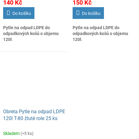
140 Kč
150 Kč
Do košíku
Do košíku
Pytle na odpad LDPE do
Pytle na odpad LDPE do
odpadkových košů o objemu
odpadkových košů o objemu
120l
.
120l
.
Obreta Pytle na odpad LDPE
120l T-80 žluté role 25 ks
Skladem
(>5 ks)