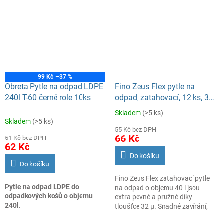
manipulaci a zajišťují bezpečné
uzavření odpadu
99 Kč
–37 %
Obreta Pytle na odpad LDPE
Fino Zeus Flex pytle na
240l T-60 černé role 10ks
odpad, zatahovací, 12 ks, 32
µ, 55 × 57 cm, 40 l
Skladem
(>5 ks)
Průměrné
Skladem
(>5 ks)
hodnocení
55 Kč bez DPH
produktu
66 Kč
51 Kč bez DPH
je
62 Kč
5,0
Do košíku
z
Do košíku
5
Fino Zeus Flex zatahovací pytle
hvězdiček.
Pytle na odpad LDPE do
na odpad o objemu 40 l jsou
odpadkových košů o objemu
extra pevné a pružné díky
240l
.
tloušťce 32 µ. Snadné zavírání,
spolehlivá ochrana proti