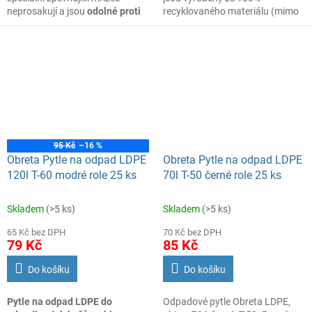
neprosakují a jsou
odolné proti
recyklovaného materiálu (mimo
protržení
.
pásky). Díky zpevňující mřížce
jsou ultra elastické, odolné proti
prosakování a protržení.
95 Kč
–16 %
Obreta Pytle na odpad LDPE
Obreta Pytle na odpad LDPE
120l T-60 modré role 25 ks
70l T-50 černé role 25 ks
Skladem
(>5 ks)
Skladem
(>5 ks)
65 Kč bez DPH
70 Kč bez DPH
79 Kč
85 Kč
Do košíku
Do košíku
Pytle na odpad LDPE do
Odpadové pytle Obreta LDPE,