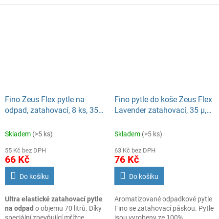
protržení. Balení 12 ks.
Fino Zeus Flex pytle na
Fino pytle do koše Zeus Flex
odpad, zatahovací, 8 ks, 35
Lavender zatahovací, 35 µ,
µ, 55 × 85 cm, 70 l
63 × 70 cm, 60 l, 8 ks
Skladem
(>5 ks)
Skladem
(>5 ks)
55 Kč bez DPH
63 Kč bez DPH
66 Kč
76 Kč
Do košíku
Do košíku
Ultra elastické zatahovací pytle
Aromatizované odpadkové pytle
na odpad
o objemu 70 litrů. Díky
Fino se zatahovací páskou. Pytle
speciální zpevňující mřížce
jsou vyrobeny ze 100%