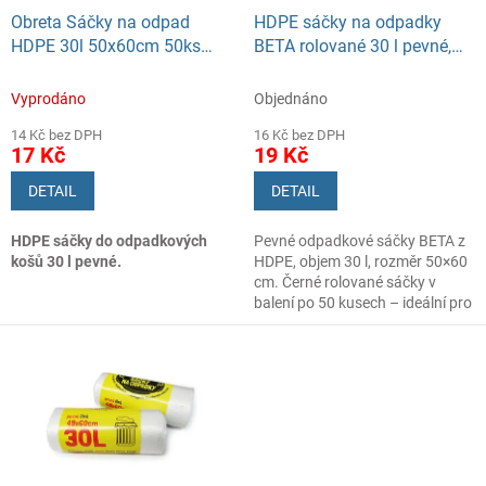
d
Obreta Sáčky na odpad
HDPE sáčky na odpadky
u
HDPE 30l 50x60cm 50ks
BETA rolované 30 l pevné,
k
černé Bez přebalu
50x60cm černé 50ks
t
Vyprodáno
Objednáno
ů
14 Kč bez DPH
16 Kč bez DPH
17 Kč
19 Kč
DETAIL
DETAIL
HDPE sáčky do odpadkových
Pevné odpadkové sáčky BETA z
košů 30 l
pevné.
HDPE, objem 30 l, rozměr 50×60
cm. Černé rolované sáčky v
balení po 50 kusech – ideální pro
každodenní použití v domácnosti
i kanceláři.