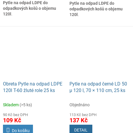
Pytle na odpad LDPE do
Pytle na odpad LDPE do
odpadkových košů o objemu
odpadkových košů o objemu
120l
.
120l
.
Obreta Pytle na odpad LDPE
Pytle na odpad černé LD 50
120l T-60 žluté role 25 ks
µ 120 l, 70 × 110 cm, 25 ks
Skladem
(>5 ks)
Objednáno
90 Kč bez DPH
113 Kč bez DPH
109 Kč
137 Kč
DETAIL
Do košíku