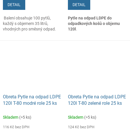
DETAIL
DETAIL
Balení obsahuje 100 pytlů,
Pytle na odpad LDPE do
každý s objemem 35 litrů,
odpadkových košů o objemu
vhodných pro směsný odpad.
120l
.
Obreta Pytle na odpad LDPE
Obreta Pytle na odpad LDPE
120l T-80 modré role 25 ks
120l T-80 zelené role 25 ks
Skladem
(>5 ks)
Skladem
(>5 ks)
116 Kč bez DPH
124 Kč bez DPH