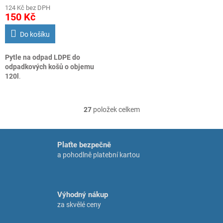
124 Kč bez DPH
150 Kč
Do košíku
Pytle na odpad LDPE do
odpadkových košů o objemu
120l
.
27
položek celkem
O
v
l
á
Plaťte bezpečně
d
a pohodlně platební kartou
a
c
í
p
Výhodný nákup
r
za skvělé ceny
v
k