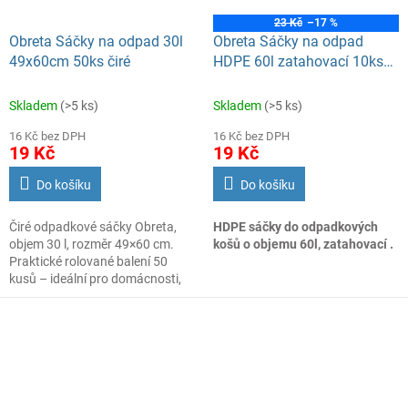
23 Kč
–17 %
Obreta Sáčky na odpad 30l
Obreta Sáčky na odpad
49x60cm 50ks čiré
HDPE 60l zatahovací 10ks
zelené
Skladem
(>5 ks)
Skladem
(>5 ks)
16 Kč bez DPH
16 Kč bez DPH
19 Kč
19 Kč
Do košíku
Do košíku
Čiré odpadkové sáčky Obreta,
HDPE sáčky do odpadkových
objem 30 l, rozměr 49×60 cm.
košů o objemu 60l, zatahovací .
Praktické rolované balení 50
kusů – ideální pro domácnosti,
kanceláře i lehký provoz.