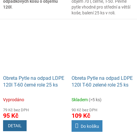
odpadkových košů o objemu
objem 70 l, černé, T-50. Pevné
120l
.
pytle vhodné pro střední a větší
koše, balení 25 ks v roli.
Obreta Pytle na odpad LDPE
Obreta Pytle na odpad LDPE
120l T-60 černé role 25 ks
120l T-60 zelené role 25 ks
Vyprodáno
Skladem
(>5 ks)
79 Kč bez DPH
90 Kč bez DPH
95 Kč
109 Kč
DETAIL
Do košíku