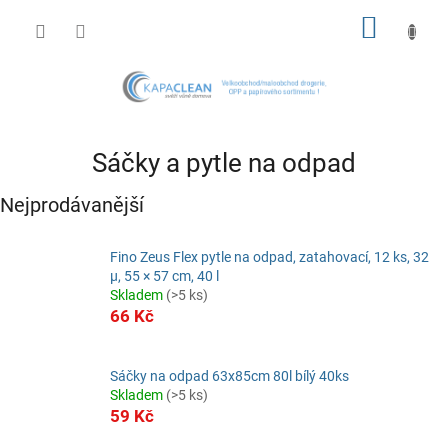
Přejít
NÁKUP
na
obsah
KOŠÍK
Sáčky a pytle na odpad
Nejprodávanější
Fino Zeus Flex pytle na odpad, zatahovací, 12 ks, 32
µ, 55 × 57 cm, 40 l
Skladem
(>5 ks)
66 Kč
Sáčky na odpad 63x85cm 80l bílý 40ks
Skladem
(>5 ks)
59 Kč