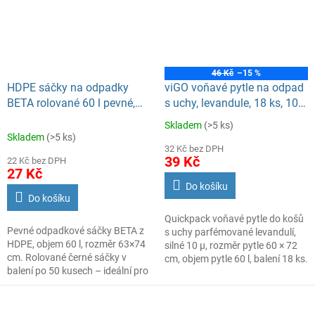
46 Kč
–15 %
HDPE sáčky na odpadky
viGO voňavé pytle na odpad
BETA rolované 60 l pevné,
s uchy, levandule, 18 ks, 10
63x74cm černé 50ks
µ, 60 × 72 cm, 60 l
Skladem
(>5 ks)
Průměrné
Skladem
(>5 ks)
hodnocení
32 Kč bez DPH
produktu
39 Kč
22 Kč bez DPH
je
27 Kč
5,0
Do košíku
z
Do košíku
5
Quickpack voňavé pytle do košů
hvězdiček.
Pevné odpadkové sáčky BETA z
s uchy parfémované levandulí,
HDPE, objem 60 l, rozměr 63×74
silné 10 µ, rozměr pytle 60 × 72
cm. Rolované černé sáčky v
cm, objem pytle 60 l, balení 18 ks.
balení po 50 kusech – ideální pro
domácnosti, kanceláře i provozy
s vyšší zátěží.