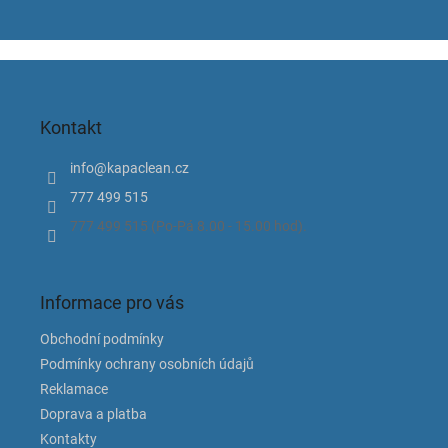
Z
á
p
Kontakt
a
t
info
@
kapaclean.cz
í
777 499 515
777 499 515 (Po-Pá 8.00 - 15.00 hod).
Informace pro vás
Obchodní podmínky
Podmínky ochrany osobních údajů
Reklamace
Doprava a platba
Kontakty