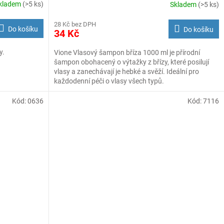
kladem
(>5 ks)
Skladem
(>5 ks)
28 Kč bez DPH
Do košíku
Do košíku
34 Kč
y.
Vione Vlasový šampon bříza 1000 ml je přírodní
šampon obohacený o výtažky z břízy, které posilují
vlasy a zanechávají je hebké a svěží. Ideální pro
každodenní péči o vlasy všech typů.
Kód:
0636
Kód:
7116