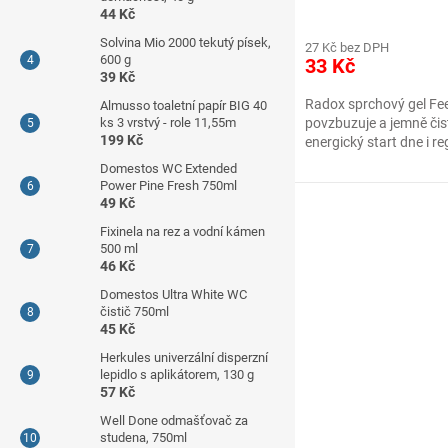
44 Kč
Solvina Mio 2000 tekutý písek,
27 Kč bez DPH
600 g
33 Kč
39 Kč
Radox sprchový gel Fee
Almusso toaletní papír BIG 40
ks 3 vrstvý - role 11,55m
povzbuzuje a jemně čist
199 Kč
energický start dne i r
Domestos WC Extended
Power Pine Fresh 750ml
49 Kč
Fixinela na rez a vodní kámen
500 ml
46 Kč
Domestos Ultra White WC
čistič 750ml
45 Kč
Herkules univerzální disperzní
lepidlo s aplikátorem, 130 g
57 Kč
Well Done odmašťovač za
studena, 750ml