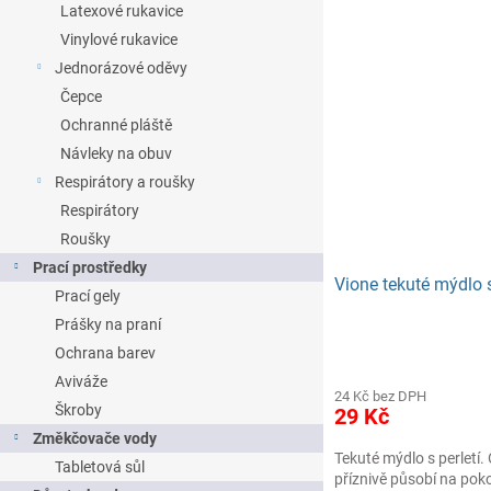
Latexové rukavice
Vinylové rukavice
Jednorázové oděvy
Čepce
Ochranné pláště
Návleky na obuv
Respirátory a roušky
Respirátory
Roušky
Prací prostředky
Vione tekuté mýdlo s 
Prací gely
Prášky na praní
Ochrana barev
Aviváže
24 Kč bez DPH
Škroby
29 Kč
Změkčovače vody
Tekuté mýdlo s perletí. 
Tabletová sůl
příznivě působí na poko