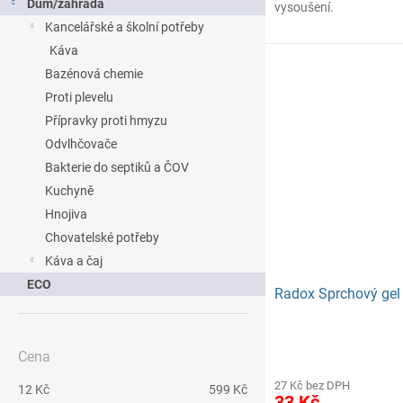
Dům/zahrada
vysoušení.
Kancelářské a školní potřeby
Káva
Bazénová chemie
Proti plevelu
Přípravky proti hmyzu
Odvlhčovače
Bakterie do septiků a ČOV
Kuchyně
Hnojiva
Chovatelské potřeby
Káva a čaj
ECO
Radox Sprchový gel
Cena
27 Kč bez DPH
12
Kč
599
Kč
33 Kč