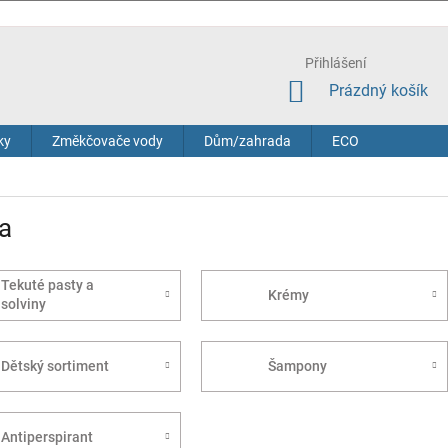
Přihlášení
NÁKUPNÍ
Prázdný košík
KOŠÍK
ky
Změkčovače vody
Dům/zahrada
ECO
a
Tekuté pasty a
Krémy
solviny
Dětský sortiment
Šampony
Antiperspirant