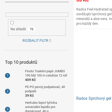
Radox Feel Hydrated s
osvěžující sprchový ge
minerálů a aloe vera. I
pro každý den.
Na skladě
75
ROZBALIT FILTR
Top 10 produktů
Finoto Toaletní papír JUMBO
190 bílý 100 m celulóza 12 rolí
409 Kč
PE-PO pevný podpalovač, 40
podpalů
39 Kč
Radox Sprchový gel 
Herkules lepicí tyčinka
univerzální lepidlo pro
domácnost, 40 g