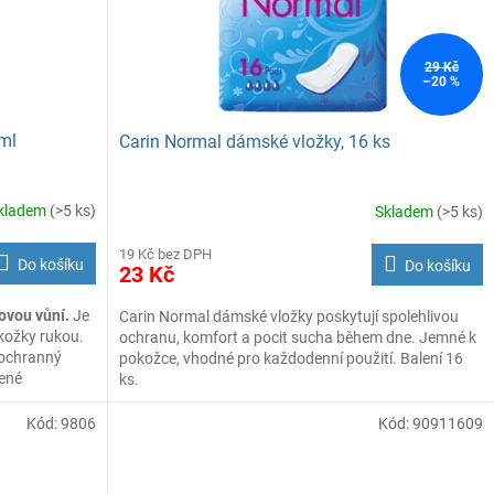
29 Kč
–20 %
ml
Carin Normal dámské vložky, 16 ks
kladem
(>5 ks)
Skladem
(>5 ks)
19 Kč bez DPH
Do košíku
Do košíku
23 Kč
novou vůní.
Je
Carin Normal dámské vložky poskytují spolehlivou
kožky rukou.
ochranu, komfort a pocit sucha během dne. Jemné k
 ochranný
pokožce, vhodné pro každodenní použití. Balení 16
žené
ks.
m
mů.
Kód:
9806
Kód:
90911609