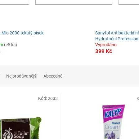
a Mio 2000 tekutý písek,
Sanytol Antibakteriáln
Hydratační Professiona
em
(>5 ks)
Vyprodáno
č
399 Kč
Nejprodávanější
Abecedně
Kód:
2633