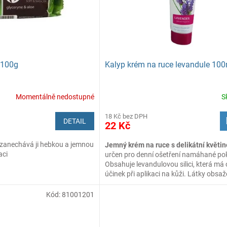
o 100g
Kalyp krém na ruce levandule 100
Momentálně nedostupné
S
18 Kč bez DPH
DETAIL
22 Kč
, zanechává ji hebkou a jemnou
Jemný krém na ruce s delikátní květi
aci
určen pro denní ošetření namáhané po
Obsahuje levandulovou silici, která má
účinek při aplikaci na kůži. Látky obsa
v levanduli ochraňují kůži před přílišný
rozmnožením škodlivých mikroorganis
Kód:
81001201