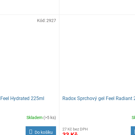
Kód:
2927
 Feel Hydrated 225ml
Radox Sprchový gel Feel Radiant 
Skladem
(>5 ks)
S
27 Kč bez DPH
Do košíku
33 Kč