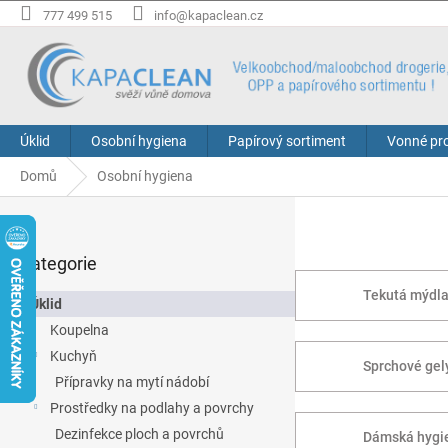
Přejít
777 499 515
info@kapaclean.cz
na
obsah
Úklid
Osobní hygiena
Papírový sortiment
Vonné pr
Domů
Osobní hygiena
P
o
Přeskočit
s
Kategorie
kategorie
t
r
Tekutá mýdl
Úklid
a
Koupelna
n
Kuchyň
n
Sprchové gel
í
Přípravky na mytí nádobí
p
Prostředky na podlahy a povrchy
a
Dezinfekce ploch a povrchů
Dámská hygi