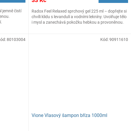
 jemně čistí
Radox Feel Relaxed sprchový gel 225 ml – dopřejte si
řenou.
chvíli klidu s levandulí a vodními lekníny. Uvolňuje tělo
í.
i mysl a zanechává pokožku hebkou a provoněnou.
Kód:
80103004
Kód:
90911610
Vione Vlasový šampon bříza 1000ml