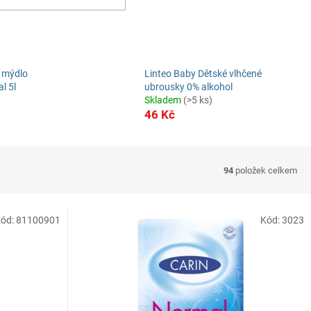
í mýdlo
Linteo Baby Dětské vlhčené
l 5l
ubrousky 0% alkohol
Skladem
(>5 ks)
46 Kč
94
položek celkem
Kód:
81100901
Kód:
3023