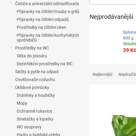
n
Čističe a univerzální odmašťovače
e
Přípravky na čištění trouby a grilů
l
Nejprodávanější
Přípravky na čištění odpadů
Prostředky na číštění oken
Solvin
Přípravky na čištění kuchyňských
600 g
spotřebičů
Sklad
Prostředky na WC
39 K
Sítka do pisoáru
Dezinfekční prostředky na WC
Ř
Sáčky a pytle na odpad
a
Nejlevnější
Nejdražší
z
Osvěžovače vzduchu
e
Úklidové pomůcky
V
n
Drátěnky a houbičky
ý
í
Mopy
p
p
Ochranné rukavice
i
r
Smetáčky a lopatky
s
o
p
d
WC soupravy
r
u
Hadry a švédské utěrky