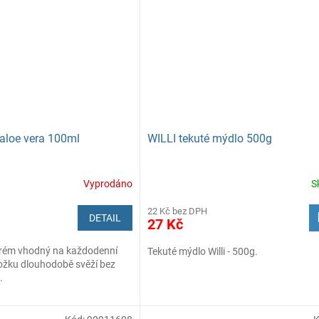
aloe vera 100ml
WILLI tekuté mýdlo 500g
Vyprodáno
S
22 Kč bez DPH
DETAIL
27 Kč
krém vhodný na každodenní
Tekuté mýdlo Willi - 500g.
ožku dlouhodobě svěží bez
.