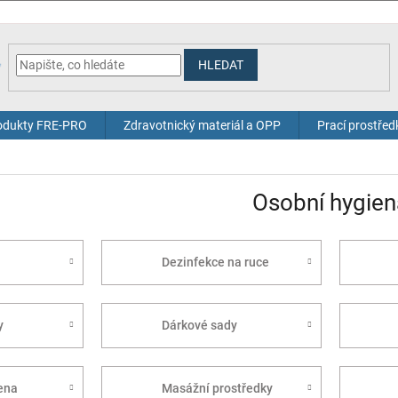
HLEDAT
odukty FRE-PRO
Zdravotnický materiál a OPP
Prací prostřed
Osobní hygien
a
Dezinfekce na ruce
y
Dárkové sady
ena
Masážní prostředky