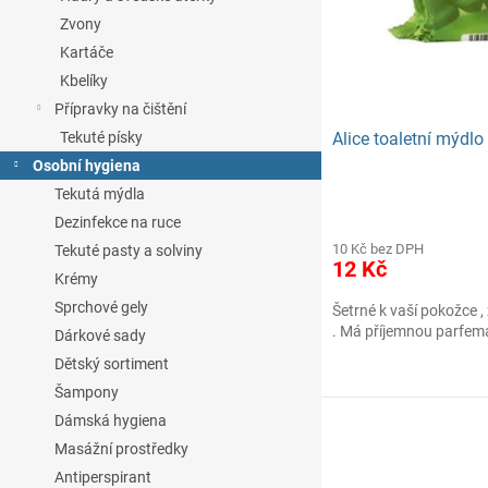
o
k
Zvony
d
t
Kartáče
u
ů
Kbelíky
k
t
Přípravky na čištění
ů
Tekuté písky
Alice toaletní mýdl
Osobní hygiena
Tekutá mýdla
Dezinfekce na ruce
10 Kč bez DPH
Tekuté pasty a solviny
12 Kč
Krémy
Sprchové gely
Šetrné k vaší pokožce 
. Má příjemnou parfem
Dárkové sady
Dětský sortiment
Šampony
Dámská hygiena
Masážní prostředky
Antiperspirant