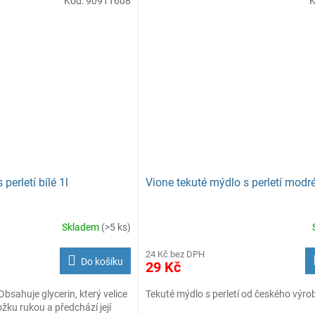
Kód:
90911608
perletí bílé 1l
Vione tekuté mýdlo s perletí modré
Skladem
(>5 ks)
24 Kč bez DPH
Do košíku
29 Kč
Obsahuje glycerin, který velice
Tekuté mýdlo s perletí od českého výro
žku rukou a předchází její