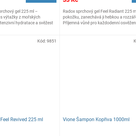
prchový gel 225 ml –
Radox sprchový gel Feel Radiant 225 ml
l s výtažky z mořských
pokožku, zanechává ji hebkou a rozzá
ntenzivní hydratace a svěžest
Příjemná vůně pro každodenní osvěžen
Kód:
9851
Feel Revived 225 ml
Vione Šampon Kopřiva 1000ml