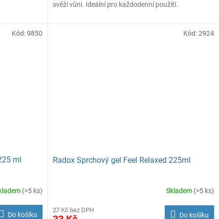
svěží vůni. Ideální pro každodenní použití.
Kód:
9850
Kód:
2924
225 ml
Radox Sprchový gel Feel Relaxed 225ml
kladem
(>5 ks)
Skladem
(>5 ks)
27 Kč bez DPH
Do košíku
Do košíku
33 Kč