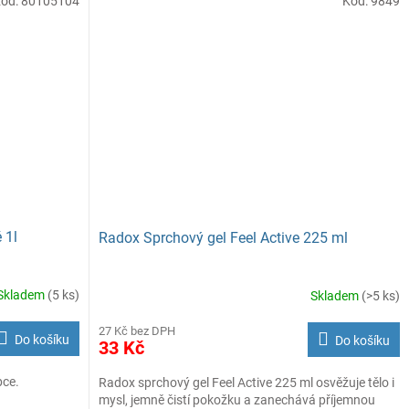
Kód:
80105104
Kód:
9849
 1l
Radox Sprchový gel Feel Active 225 ml
Skladem
(5 ks)
Skladem
(>5 ks)
27 Kč bez DPH
Do košíku
Do košíku
33 Kč
bce.
Radox sprchový gel Feel Active 225 ml osvěžuje tělo i
mysl, jemně čistí pokožku a zanechává příjemnou