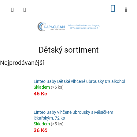
Přejít
NÁKUP
na
obsah
KOŠÍK
Dětský sortiment
Nejprodávanější
Linteo Baby Dětské vlhčené ubrousky 0% alkohol
Skladem
(>5 ks)
46 Kč
Linteo Baby vlhčené ubrousky s Měsíčkem
lékařským, 72 ks
Skladem
(>5 ks)
36 Kč