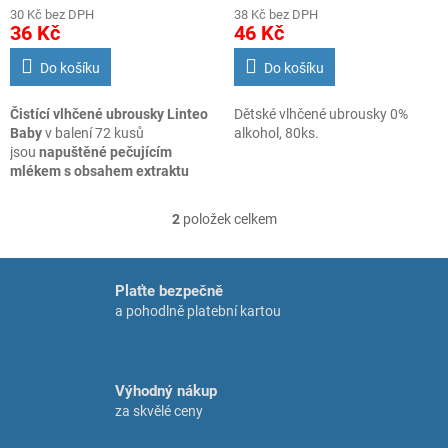
30 Kč bez DPH
38 Kč bez DPH
36 Kč
46 Kč
Do košíku
Do košíku
Čistící vlhčené ubrousky Linteo
Dětské vlhčené ubrousky 0%
Baby
v balení 72 kusů
alkohol, 80ks.
jsou
napuštěné pečujícím
mlékem s obsahem extraktu
měsíčku lékařského
. Čistí,
zjemňují a chrání pokožku před
2
položek celkem
O
tvorbou opruzenin.
Neobsahují
v
parabeny
a
PEG emulgátory
, tím
l
snižují riziko vzniku alergií.
á
Udržují přirozené PH pokožky,
Plaťte bezpečně
d
bez alkoholu, dermatologicky
a pohodlně platební kartou
a
testované.
c
í
p
Výhodný nákup
r
za skvělé ceny
v
k