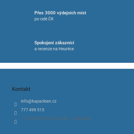
y
v
Přes 3000 výdejních míst
ý
p
po celé ČR
i
s
u
Spokojení zákazníci
a recenze na Heuréce
Z
á
p
Kontakt
a
t
info
@
kapaclean.cz
í
777 499 515
777 499 515 (Po-Pá 8.00 - 15.00 hod).