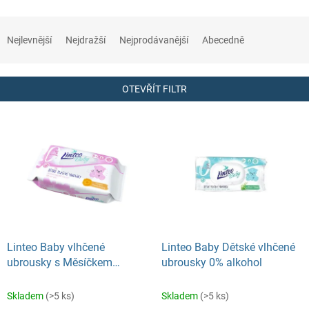
Ř
a
Nejlevnější
Nejdražší
Nejprodávanější
Abecedně
z
e
n
OTEVŘÍT FILTR
í
p
V
r
ý
o
p
d
i
u
s
k
p
t
r
ů
o
d
Linteo Baby vlhčené
Linteo Baby Dětské vlhčené
u
ubrousky s Měsíčkem
ubrousky 0% alkohol
k
lékařským, 72 ks
t
Skladem
(>5 ks)
Skladem
(>5 ks)
ů