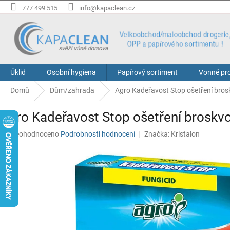
Přejít
777 499 515
info@kapaclean.cz
na
obsah
Úklid
Osobní hygiena
Papírový sortiment
Vonné pr
Domů
Dům/zahrada
Agro Kadeřavost Stop ošetření brosk
Agro Kadeřavost Stop ošetření broskvo
Průměrné
Neohodnoceno
Podrobnosti hodnocení
Značka:
Kristalon
hodnocení
produktu
je
0,0
z
5
hvězdiček.