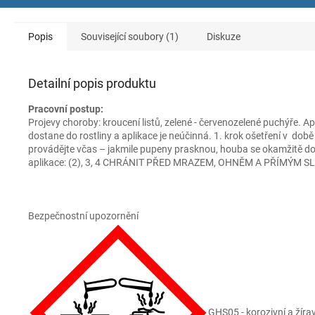
Popis
Související soubory (1)
Diskuze
Detailní popis produktu
Pracovní postup:
Projevy choroby: kroucení listů, zelené - červenozelené puchýře.
dostane do rostliny a aplikace je neúčinná. 1. krok ošetření v době
provádějte včas – jakmile pupeny prasknou, houba se okamžitě dost
aplikace: (2), 3, 4 CHRÁNIT PŘED MRAZEM, OHNĚM A PŘÍMÝM 
Bezpečnostní upozornění
GHS05 - korozivní a žírav