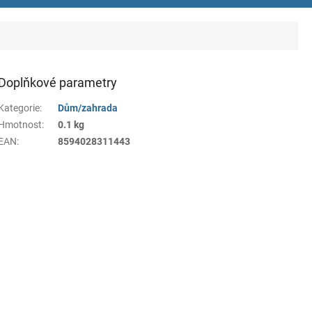
Doplňkové parametry
Kategorie
:
Dům/zahrada
Hmotnost
:
0.1 kg
EAN
:
8594028311443