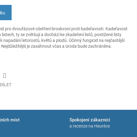
íku
d pro dvoufázové ošetření broskvoní proti kadeřavosti. Kadeřavost
listech, ty se zvětšují a dochází ke zkadeření listů; postižené listy
 k napadání letorostů, květů a plodů. Účinný fungicid na nejčastější
 Nejdůležitější je zasáhnout včas a úroda bude zachráněna.
DÍLET
ních míst
Spokojení zákazníci
a recenze na Heuréce