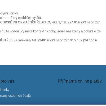
obými účinky.
ranné brýle/obličejový štít.
XIKOLOGICKÉ INFORMAČNÍSTŘEDISKO/lékaře/ tel. 224 919 293 nebo 224
hujte vodou. Vyjměte kontaktníčočky, jsou-li nasazeny a pokud je lze
STŘEDISKO/lékaře/ tel. 224919 293 nebo 224 915 402 (24 hodin
 pro vás
Přijímáme online platby
dmínky
rany osobních údajů