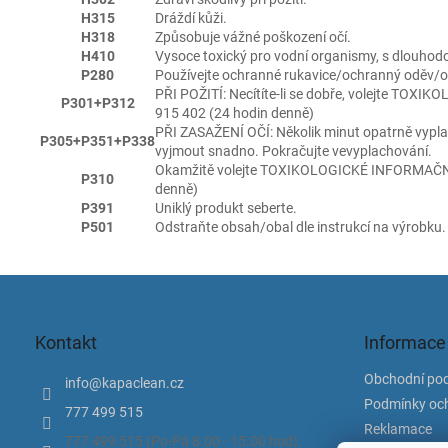
H315
Dráždí kůži.
H318
Způsobuje vážné poškození očí.
H410
Vysoce toxický pro vodní organismy, s dlouhod
P280
Používejte ochranné rukavice/ochranný oděv/och
PŘI POŽITÍ: Necítíte-li se dobře, volejte TO
P301+P312
915 402 (24 hodin denně)
PŘI ZASAŽENÍ OČÍ: Několik minut opatrně vyplac
P305+P351+P338
vyjmout snadno. Pokračujte vevyplachování.
Okamžitě volejte TOXIKOLOGICKÉ INFORMAČNÍ 
P310
denně)
P391
Uniklý produkt seberte.
P501
Odstraňte obsah/obal dle instrukcí na výrobku.
Z
á
p
Kontakt
Informace
a
t
Obchodní po
info
@
kapaclean.cz
í
Podmínky och
777 499 515
Reklamace
777 499 515 (Po-Pá 8.00 - 15.00 hod).