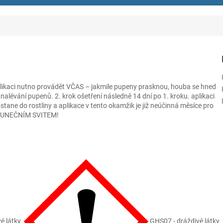
 Aplikaci nutno provádět VČAS – jakmile pupeny prasknou, houba se hned
 nalévání pupenů. 2. krok ošetření následně 14 dní po 1. kroku. aplikaci
ane do rostliny a aplikace v tento okamžik je již neúčinná měsíce pro
SLUNEČNÍM SVITEM!
é látky
GHS07 - dráždivé látky