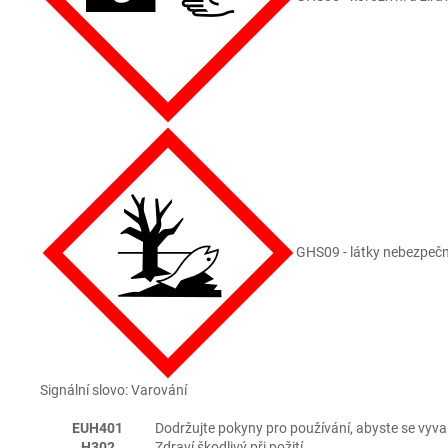
GHS09 - látky nebezpečné
Signální slovo: Varování
EUH401
Dodržujte pokyny pro používání, abyste se vyvarov
H302
Zdraví škodlivý při požití.