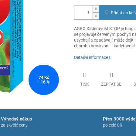
Přidat do koš
AGRO Kadeřavost STOP je fungici
se projevuje červenými pochyři na 
usychají a opadávají; může dojít i
chorobu broskvoní – kadeřavost.
Detailní informace
74 Kč
–16 %
TISK
ZEPTAT SE
S
Výhodný nákup
Přes 3000 výdej
za skvělé ceny
po celé ČR