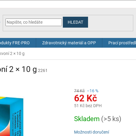
HLEDAT
odukty FRE-PRO
Zdravotnický materiál a OPP
Prací prostřed
voní 2 × 10 g
ní 2 × 10 g
2261
74 Kč
–16 %
62 Kč
51 Kč bez DPH
Měrná
Skladem
(>5 ks)
cena:
Možnosti doručení