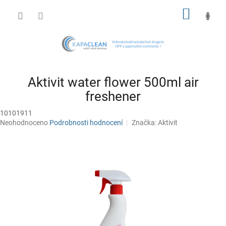
Přejít
NÁKUP
na
obsah
KOŠÍK
Aktivit water flower 500ml air
freshener
10101911
Průměrné
Neohodnoceno
Podrobnosti hodnocení
Značka:
Aktivit
hodnocení
produktu
je
0,0
z
5
hvězdiček.