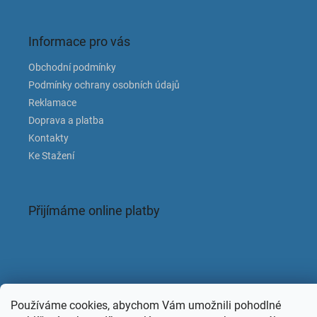
Informace pro vás
Obchodní podmínky
Podmínky ochrany osobních údajů
Reklamace
Doprava a platba
Kontakty
Ke Stažení
Přijímáme online platby
Facebook
Používáme cookies, abychom Vám umožnili pohodlné