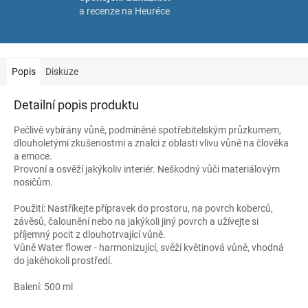
a recenze na Heuréce
Popis
Diskuze
Detailní popis produktu
Pečlivě vybírány vůně, podmíněné spotřebitelským průzkumem,
dlouholetými zkušenostmi a znalci z oblasti vlivu vůně na člověka
a emoce.
Provoní a osvěží jakýkoliv interiér. Neškodný vůči materiálovým
nosičům.
Použití: Nastříkejte přípravek do prostoru, na povrch koberců,
závěsů, čalounění nebo na jakýkoli jiný povrch a užívejte si
příjemný pocit z dlouhotrvající vůně.
Vůně Water flower - harmonizující, svěží květinová vůně, vhodná
do jakéhokoli prostředí.
Balení: 500 ml