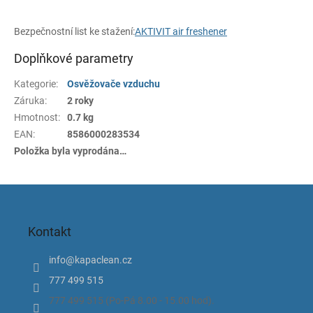
Bezpečnostní list ke stažení:
AKTIVIT air freshener
Doplňkové parametry
Kategorie
:
Osvěžovače vzduchu
Záruka
:
2 roky
Hmotnost
:
0.7 kg
EAN
:
8586000283534
Položka byla vyprodána…
Z
á
p
Kontakt
a
t
info
@
kapaclean.cz
í
777 499 515
777 499 515 (Po-Pá 8.00 - 15.00 hod).