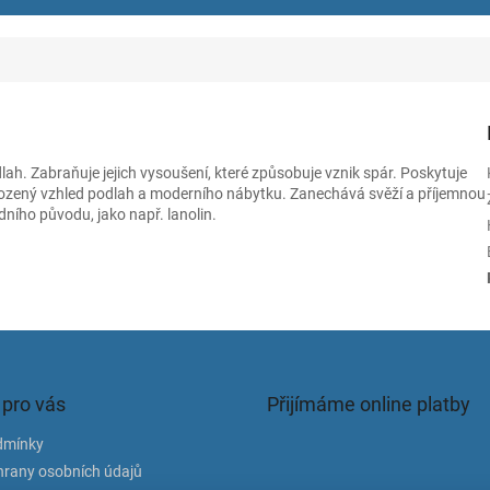
lah. Zabraňuje jejich vysoušení, které způsobuje vznik spár. Poskytuje
řirozený vzhled podlah a moderního nábytku. Zanechává svěží a příjemnou
dního původu, jako např. lanolin.
 pro vás
Přijímáme online platby
dmínky
rany osobních údajů