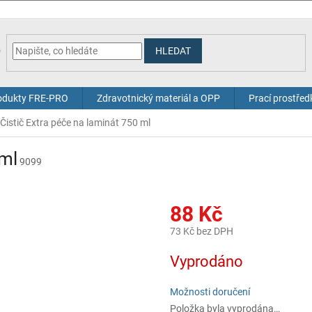
HLEDAT
odukty FRE-PRO
Zdravotnický materiál a OPP
Prací prostřed
Čistič Extra péče na laminát 750 ml
 ml
9099
88 Kč
73 Kč bez DPH
Měrná
Vyprodáno
cena:
Možnosti doručení
Položka byla vyprodána…