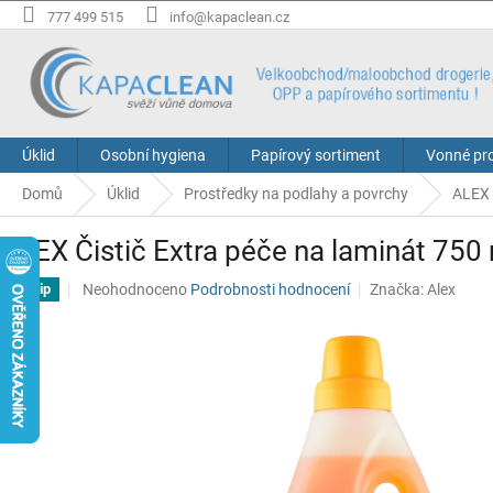
Přejít
777 499 515
info@kapaclean.cz
na
obsah
Úklid
Osobní hygiena
Papírový sortiment
Vonné pr
Domů
Úklid
Prostředky na podlahy a povrchy
ALEX 
ALEX Čistič Extra péče na laminát 750
Průměrné
Neohodnoceno
Podrobnosti hodnocení
Značka:
Alex
Tip
hodnocení
produktu
je
0,0
z
5
hvězdiček.