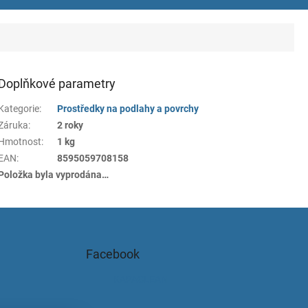
Doplňkové parametry
Kategorie
:
Prostředky na podlahy a povrchy
Záruka
:
2 roky
Hmotnost
:
1 kg
EAN
:
8595059708158
Položka byla vyprodána…
Facebook
KAPACLEAN