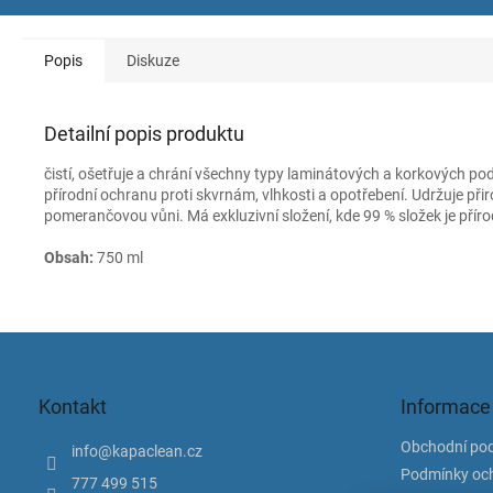
Popis
Diskuze
Detailní popis produktu
čistí, ošetřuje a chrání všechny typy laminátových a korkových pod
přírodní ochranu proti skvrnám, vlhkosti a opotřebení. Udržuje p
pomerančovou vůni. Má exkluzivní složení, kde 99 % složek je příro
Obsah:
750 ml
Z
á
p
Kontakt
Informace
a
t
Obchodní po
info
@
kapaclean.cz
í
Podmínky och
777 499 515