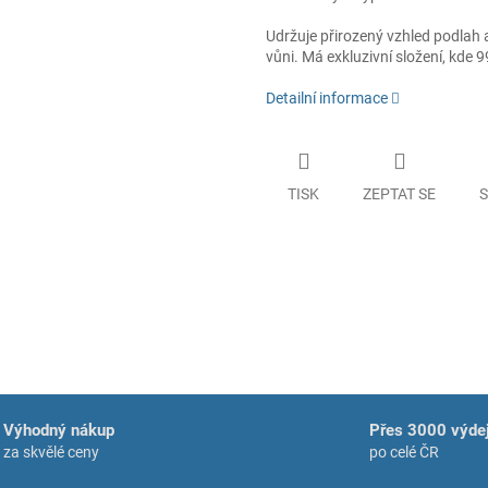
Udržuje přirozený vzhled podla
vůni. Má exkluzivní složení, kde 9
Detailní informace
TISK
ZEPTAT SE
S
Výhodný nákup
Přes 3000 výdej
za skvělé ceny
po celé ČR