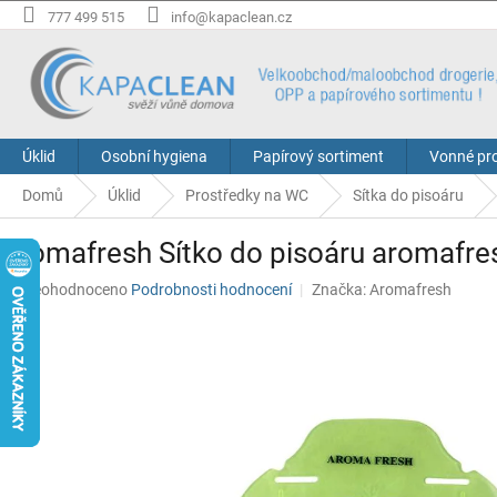
Přejít
777 499 515
info@kapaclean.cz
na
obsah
Úklid
Osobní hygiena
Papírový sortiment
Vonné pr
Domů
Úklid
Prostředky na WC
Sítka do pisoáru
Aromafresh Sítko do pisoáru aromafre
Průměrné
Neohodnoceno
Podrobnosti hodnocení
Značka:
Aromafresh
hodnocení
produktu
je
0,0
z
5
hvězdiček.