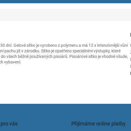
 dní. Gelové sítko je vyrobeno z polymeru a má 12 x intenzivnější vůni
ení pachu již v zárodku. Sítko je opatřeno speciálními výstupky, které
t do všech běžně používaných pisoárů. Pisoárové sítko je vhodné všude,
ch vybavení.
 pro vás
Přijímáme online platby