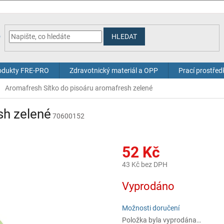
HLEDAT
odukty FRE-PRO
Zdravotnický materiál a OPP
Prací prostřed
Aromafresh Sítko do pisoáru aromafresh zelené
sh zelené
70600152
52 Kč
43 Kč bez DPH
Měrná
Vyprodáno
cena:
Možnosti doručení
Položka byla vyprodána…