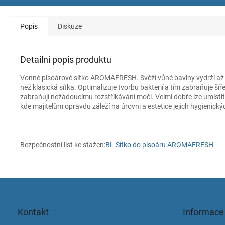
Popis
Diskuze
Detailní popis produktu
Vonné pisoárové sítko AROMAFRESH. Svěží vůně bavlny vydrží až 30
než klasická sítka. Optimalizuje tvorbu bakterií a tím zabraňuje šíř
zabraňují nežádoucímu rozstříkávání moči. Velmi dobře lze umísti
kde majitelům opravdu záleží na úrovni a estetice jejich hygienický
Bezpečnostní list ke stažen:
BL Sítko do pisoáru AROMAFRESH
Z
á
p
Kontakt
Informace
a