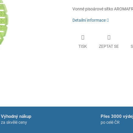
Vonné pisoárové sítko AROMAFRES
Detailní informace
TISK
ZEPTAT SE
S
Výhodný nákup
Přes 3000 výdej
za skvělé ceny
po celé ČR