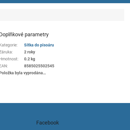
Doplňkové parametry
Kategorie
:
Sítka do pisoáru
Záruka
:
2 roky
Hmotnost
:
0.2 kg
EAN
:
8585025502545
Položka byla vyprodána…
Facebook