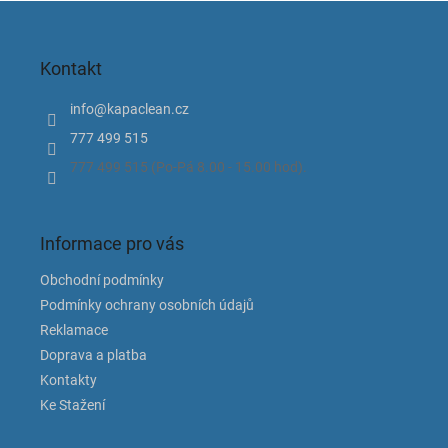
Z
á
p
Kontakt
a
t
info
@
kapaclean.cz
í
777 499 515
777 499 515 (Po-Pá 8.00 - 15.00 hod).
Informace pro vás
Obchodní podmínky
Podmínky ochrany osobních údajů
Reklamace
Doprava a platba
Kontakty
Ke Stažení