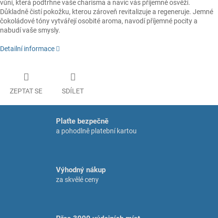
vůní, která podtrhne vaše charisma a navíc vás příjemně osvěží.
Důkladně čistí pokožku, kterou zároveň revitalizuje a regeneruje. Jemné
čokoládové tóny vytvářejí osobité aroma, navodí příjemné pocity a
nabudí vaše smysly.
Detailní informace
ZEPTAT SE
SDÍLET
Plaťte bezpečně
a pohodlně platební kartou
Výhodný nákup
za skvělé ceny