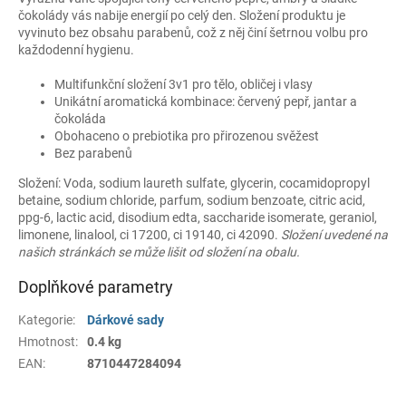
čokolády vás nabije energií po celý den. Složení produktu je
vyvinuto bez obsahu parabenů, což z něj činí šetrnou volbu pro
každodenní hygienu.
Multifunkční složení 3v1 pro tělo, obličej i vlasy
Unikátní aromatická kombinace: červený pepř, jantar a
čokoláda
Obohaceno o prebiotika pro přirozenou svěžest
Bez parabenů
Složení: Voda, sodium laureth sulfate, glycerin, cocamidopropyl
betaine, sodium chloride, parfum, sodium benzoate, citric acid,
ppg-6, lactic acid, disodium edta, saccharide isomerate, geraniol,
limonene, linalool, ci 17200, ci 19140, ci 42090.
Složení uvedené na
našich stránkách se může lišit od složení na obalu.
Doplňkové parametry
Kategorie
:
Dárkové sady
Hmotnost
:
0.4 kg
EAN
:
8710447284094