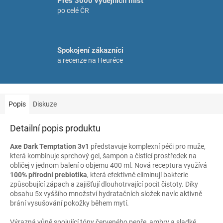
Přes 3000 výdejních míst
po celé ČR
Spokojení zákazníci
a recenze na Heuréce
Popis
Diskuze
Detailní popis produktu
Axe Dark Temptation 3v1
představuje komplexní péči pro muže,
která kombinuje sprchový gel, šampon a čisticí prostředek na
obličej v jednom balení o objemu 400 ml. Nová receptura využívá
100% přírodní prebiotika
, která efektivně eliminují bakterie
způsobující zápach a zajišťují dlouhotrvající pocit čistoty. Díky
obsahu 5x vyššího množství hydratačních složek navíc aktivně
brání vysušování pokožky během mytí.
Výrazná vůně spojující tóny červeného pepře, ambry a sladké