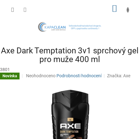
Přejít
NÁKUP
na
obsah
KOŠÍK
Axe Dark Temptation 3v1 sprchový gel
pro muže 400 ml
3801
Průměrné
Neohodnoceno
Podrobnosti hodnocení
Značka:
Axe
Novinka
hodnocení
produktu
je
0,0
z
5
hvězdiček.