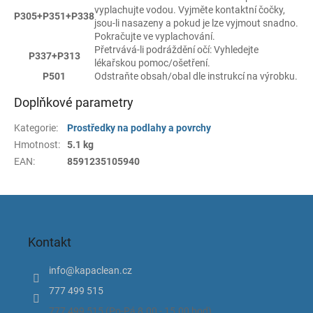
vyplachujte vodou. Vyjměte kontaktní čočky,
P305+P351+P338
jsou-li nasazeny a pokud je lze vyjmout snadno.
Pokračujte ve vyplachování.
Přetrvává-li podráždění očí: Vyhledejte
P337+P313
lékařskou pomoc/ošetření.
P501
Odstraňte obsah/obal dle instrukcí na výrobku.
Doplňkové parametry
Kategorie
:
Prostředky na podlahy a povrchy
Hmotnost
:
5.1 kg
EAN
:
8591235105940
Z
á
p
Kontakt
a
t
info
@
kapaclean.cz
í
777 499 515
777 499 515 (Po-Pá 8.00 - 15.00 hod).