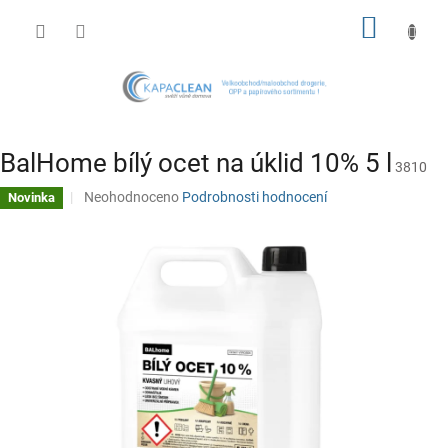
Přejít
NÁKUP
na
obsah
KOŠÍK
BalHome bílý ocet na úklid 10% 5 l
3810
Průměrné
Neohodnoceno
Podrobnosti hodnocení
Novinka
hodnocení
produktu
je
0,0
z
5
hvězdiček.