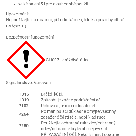
velké balení 5 l pro dlouhodobé použití
Upozornění:
Nepoužívejte na mramor, přírodní kámen, hliník a povrchy citlivé
na kyseliny.
Bezpečnostní upozornění
GHS07 - dráždivé látky
Signální slovo: Varování
H315
Dráždí kůži.
H319
Způsobuje vážné podráždění očí.
P102
Uchovávejte mimo dosah dětí.
Po manipulaci důkladně omyjte všechny
P264
zasažené části těla, například ruce
Používejte ochranné rukavice/ochranný
P280
oděv/ochranné brýle/obličejový štít.
PŘI ZASAŽENÍ OČÍ: Několik minut opatrně