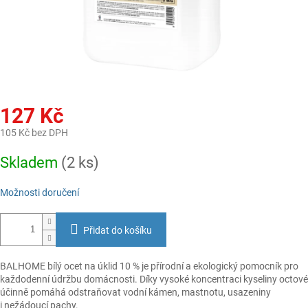
127 Kč
105 Kč bez DPH
Měrná
Skladem
(2 ks)
cena:
Možnosti doručení
Přidat do košíku
BALHOME bílý ocet na úklid 10 % je přírodní a ekologický pomocník pro
každodenní údržbu domácnosti. Díky vysoké koncentraci kyseliny octové
účinně pomáhá odstraňovat vodní kámen, mastnotu, usazeniny
i nežádoucí pachy.