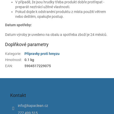
V případě, že jsou hrudky třeba produkt dobře protřepat -
preparát neztrácí užitné vlastnosti.
Pokud dojde k odstranění produktu z místa použití větrem
nebo deštěm, opakujte postup.
Datum spotřeby:
Datum výroby je uvedeno na obalu a spotřeba zboží je 24 měsíců.
Doplňkové parametry
Kategorie
:
Přípravky proti hmyzu
Hmotnost
:
0.1 kg
EAN
:
5904517229075
Z
á
p
Kontakt
a
t
info
@
kapaclean.cz
í
777 499 515