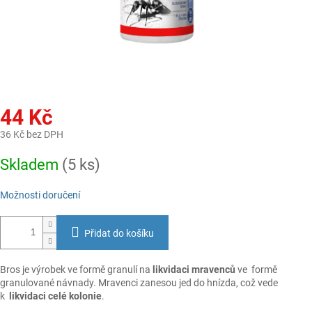
44 Kč
36 Kč bez DPH
Měrná
Skladem
(5 ks)
cena:
Možnosti doručení
Přidat do košíku
Bros je výrobek ve formě granulí na
likvidaci mravenců
ve formě
granulované návnady. Mravenci zanesou jed do hnízda, což vede
k
likvidaci celé kolonie
.