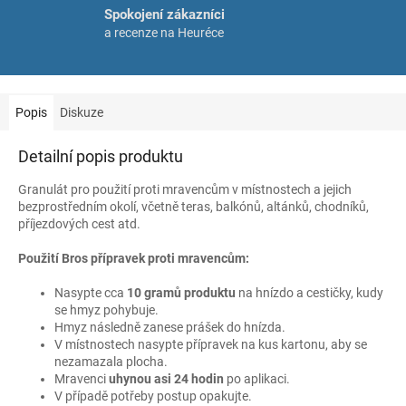
Spokojení zákazníci
a recenze na Heuréce
Popis
Diskuze
Detailní popis produktu
Granulát pro použití proti mravencům v místnostech a jejich
bezprostředním okolí, včetně teras, balkónů, altánků, chodníků,
příjezdových cest atd.
Použití Bros přípravek proti mravencům:
Nasypte cca
10 gramů produktu
na hnízdo a cestičky, kudy
se hmyz pohybuje.
Hmyz následně zanese prášek do hnízda.
V místnostech nasypte přípravek na kus kartonu, aby se
nezamazala plocha.
Mravenci
uhynou asi 24 hodin
po aplikaci.
V případě potřeby postup opakujte.