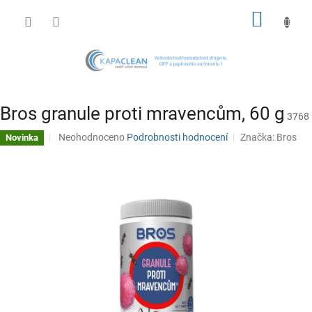
Přejít
NÁKUP
na
obsah
KOŠÍK
Bros granule proti mravencům, 60 g
3768
Průměrné
Neohodnoceno
Podrobnosti hodnocení
Značka:
Bros
Novinka
hodnocení
produktu
je
0,0
z
5
hvězdiček.