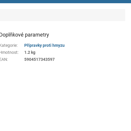
Doplňkové parametry
Kategorie
:
Přípravky proti hmyzu
Hmotnost
:
1.2 kg
EAN
:
5904517343597