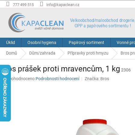
Přejít
777 499 515
info@kapaclean.cz
na
obsah
Úklid
Osobní hygiena
Papírový sortiment
Vonné pr
Domů
Dům/zahrada
Přípravky proti hmyzu
Bros pr
Bros prášek proti mravencům, 1 kg
2306
Průměrné
Neohodnoceno
Podrobnosti hodnocení
Značka:
Bros
hodnocení
produktu
je
0,0
z
5
hvězdiček.