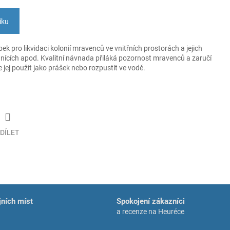
íku
obek pro likvidaci kolonií mravenců ve vnitřních prostorách a jejich
odnících apod. Kvalitní návnada přiláká pozornost mravenců a zaručí
jej použít jako prášek nebo rozpustit ve vodě.
DÍLET
ních míst
Spokojení zákazníci
a recenze na Heuréce