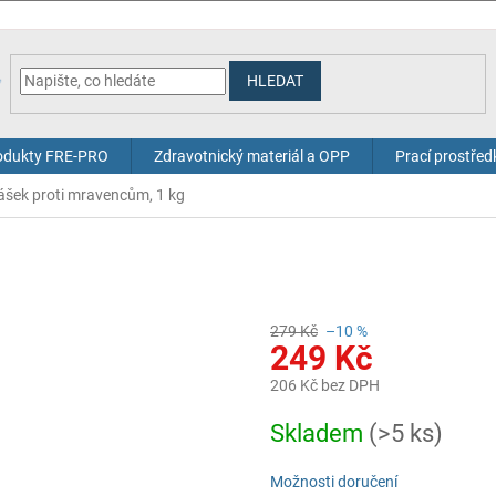
HLEDAT
odukty FRE-PRO
Zdravotnický materiál a OPP
Prací prostřed
ášek proti mravencům, 1 kg
279 Kč
–10 %
249 Kč
206 Kč bez DPH
Měrná
Skladem
(>5 ks)
cena:
Možnosti doručení