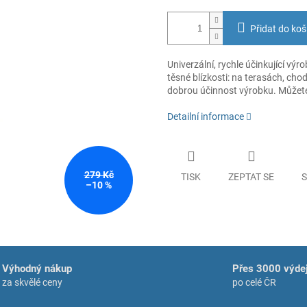
Přidat do koš
Univerzální, rychle účinkující výr
těsné blízkosti: na terasách, ch
dobrou účinnost výrobku. Můžete 
Detailní informace
279 Kč
TISK
ZEPTAT SE
S
–10 %
Výhodný nákup
Přes 3000 výdej
za skvělé ceny
po celé ČR