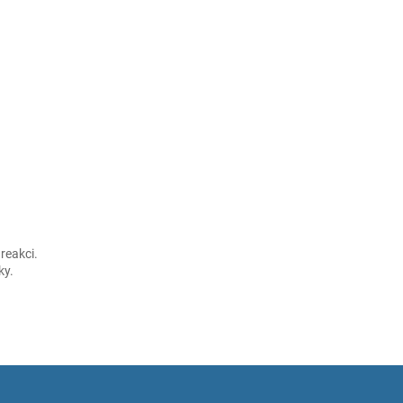
reakci.
ky.