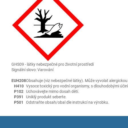
GHS09 - látky nebezpečné pro životní prostředí
Signální slovo: Varování
EUH208
Obsahuje (viz nebezpečné látky). Může vyvolat alergickou 
H410
Vysoce toxický pro vodní organismy, s dlouhodobými účin
P102
Uchovávejte mimo dosah dětí.
P391
Uniklý produkt seberte.
P501
Odstraňte obsah/obal dle instrukcí na výrobku.
Z
á