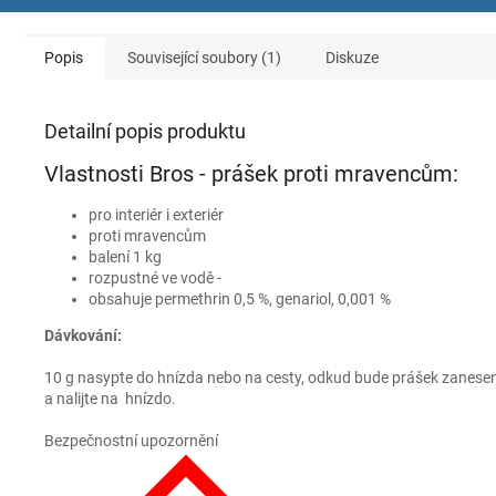
Popis
Související soubory (1)
Diskuze
Detailní popis produktu
Vlastnosti Bros - prášek proti mravencům:
pro interiér i exteriér
proti mravencům
balení 1 kg
rozpustné ve vodě -
obsahuje permethrin 0,5 %, genariol, 0,001 %
Dávkování:
10 g nasypte do hnízda nebo na cesty, odkud bude prášek zanesen d
a nalijte na hnízdo.
Bezpečnostní upozornění