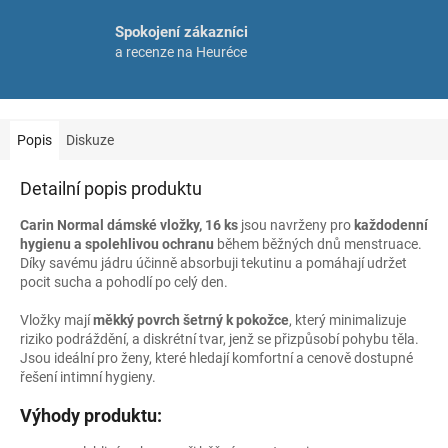
Spokojení zákazníci
a recenze na Heuréce
Popis
Diskuze
Detailní popis produktu
Carin Normal dámské vložky, 16 ks
jsou navrženy pro
každodenní
hygienu a spolehlivou ochranu
během běžných dnů menstruace.
Díky savému jádru účinně absorbuji tekutinu a pomáhají udržet
pocit sucha a pohodlí po celý den.
Vložky mají
měkký povrch šetrný k pokožce
, který minimalizuje
riziko podráždění, a diskrétní tvar, jenž se přizpůsobí pohybu těla.
Jsou ideální pro ženy, které hledají komfortní a cenově dostupné
řešení intimní hygieny.
Výhody produktu: