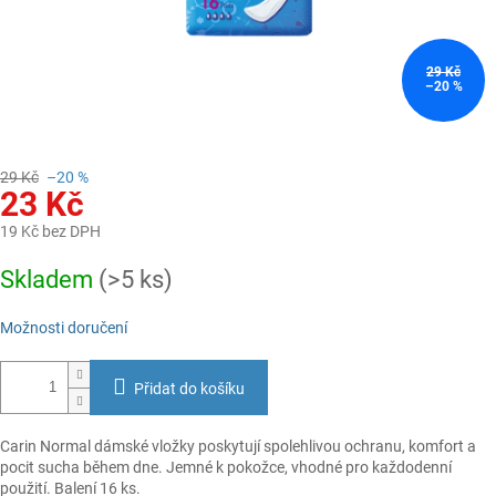
29 Kč
–20 %
29 Kč
–20 %
23 Kč
19 Kč bez DPH
Měrná
Skladem
(>5 ks)
cena:
Možnosti doručení
Přidat do košíku
Carin Normal dámské vložky poskytují spolehlivou ochranu, komfort a
pocit sucha během dne. Jemné k pokožce, vhodné pro každodenní
použití. Balení 16 ks.