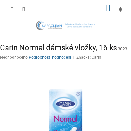
Přejít
NÁKUP
na
obsah
KOŠÍK
Carin Normal dámské vložky, 16 ks
3023
Průměrné
Neohodnoceno
Podrobnosti hodnocení
Značka:
Carin
hodnocení
produktu
je
0,0
z
5
hvězdiček.