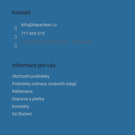
á
p
Kontakt
a
t
info
@
kapaclean.cz
í
777 499 515
777 499 515 (Po-Pá 8.00 - 15.00 hod).
Informace pro vás
Obchodní podmínky
Podmínky ochrany osobních údajů
Reklamace
Doprava a platba
Kontakty
Ke Stažení