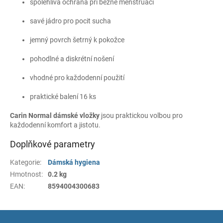
spolehlivá ochrana při běžné menstruaci
savé jádro pro pocit sucha
jemný povrch šetrný k pokožce
pohodlné a diskrétní nošení
vhodné pro každodenní použití
praktické balení 16 ks
Carin Normal dámské vložky
jsou praktickou volbou pro
každodenní komfort a jistotu.
Doplňkové parametry
Kategorie
:
Dámská hygiena
Hmotnost
:
0.2 kg
EAN
:
8594004300683
Z