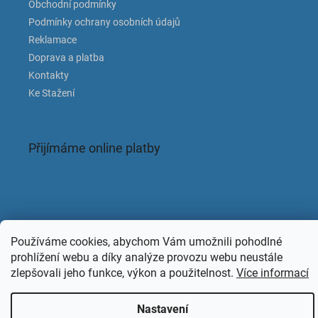
Obchodní podmínky
Podmínky ochrany osobních údajů
Reklamace
Doprava a platba
Kontakty
Ke Stažení
Přijímáme online platby
Facebook
Používáme cookies, abychom Vám umožnili pohodlné
prohlížení webu a díky analýze provozu webu neustále
zlepšovali jeho funkce, výkon a použitelnost.
Více informací
Nastavení
Copyright 2026
KAPACLEAN
. Všechna práva vyhrazena.