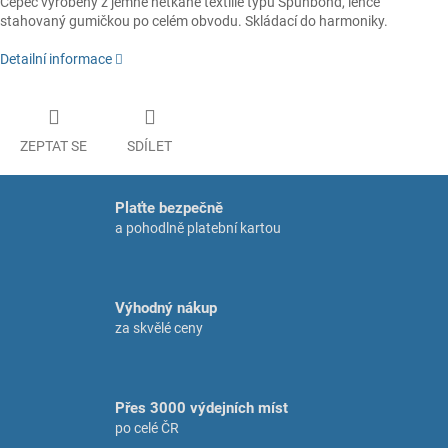
Čepec vyrobený z jemné netkané textilie typu Spunbond, lehce
stahovaný gumičkou po celém obvodu. Skládací do harmoniky.
Detailní informace
ZEPTAT SE
SDÍLET
Plaťte bezpečně
a pohodlně platební kartou
Výhodný nákup
za skvělé ceny
Přes 3000 výdejních míst
po celé ČR