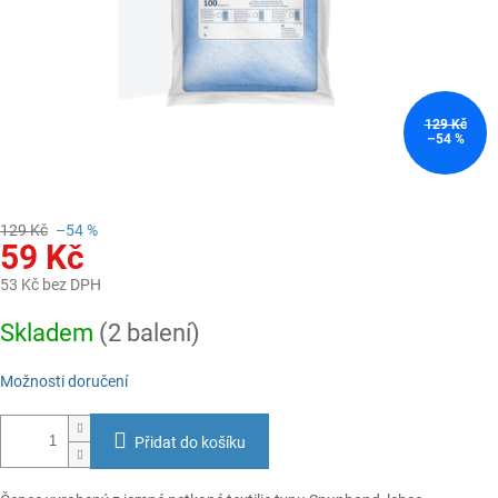
129 Kč
–54 %
129 Kč
–54 %
59 Kč
53 Kč bez DPH
Měrná
Skladem
(2 balení)
cena:
Možnosti doručení
Přidat do košíku