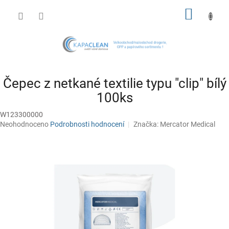
Přejít
NÁKUP
na
obsah
KOŠÍK
Čepec z netkané textilie typu "clip" bílý
100ks
W123300000
Průměrné
Neohodnoceno
Podrobnosti hodnocení
Značka:
Mercator Medical
hodnocení
produktu
je
0,0
z
5
hvězdiček.