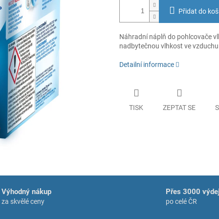
Přidat do koš
Náhradní náplň do pohlcovače vl
nadbytečnou vlhkost ve vzduchu 
Detailní informace
TISK
ZEPTAT SE
S
Výhodný nákup
Přes 3000 výdej
za skvělé ceny
po celé ČR