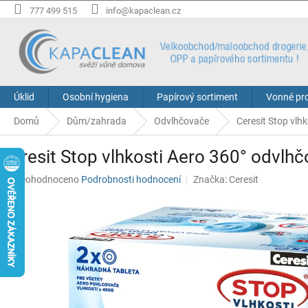
Přejít
777 499 515
info@kapaclean.cz
na
obsah
Úklid
Osobní hygiena
Papírový sortiment
Vonné pr
Domů
Dům/zahrada
Odvlhčovače
Ceresit Stop vlh
Ceresit Stop vlhkosti Aero 360° odvlhč
Průměrné
Neohodnoceno
Podrobnosti hodnocení
Značka:
Ceresit
hodnocení
produktu
je
0,0
z
5
hvězdiček.