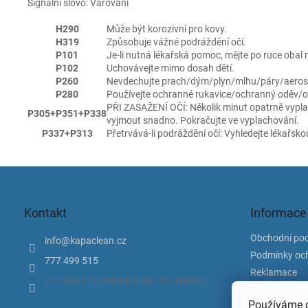
Signální slovo: Varování
H290
Může být korozivní pro kovy.
H319
Způsobuje vážné podráždění očí.
P101
Je-li nutná lékařská pomoc, mějte po ruce obal 
P102
Uchovávejte mimo dosah dětí.
P260
Nevdechujte prach/dým/plyn/mlhu/páry/aeros
P280
Používejte ochranné rukavice/ochranný oděv/och
PŘI ZASAŽENÍ OČÍ: Několik minut opatrně vyplac
P305+P351+P338
vyjmout snadno. Pokračujte ve vyplachování.
P337+P313
Přetrvává-li podráždění očí: Vyhledejte lékařsk
Z
á
p
Kontakt
Informace
a
t
Obchodní po
info
@
kapaclean.cz
í
Podmínky och
777 499 515
Reklamace
777 499 515 (Po-Pá 8.00 - 15.00 hod).
Doprava a pl
Používáme c
Kontakty