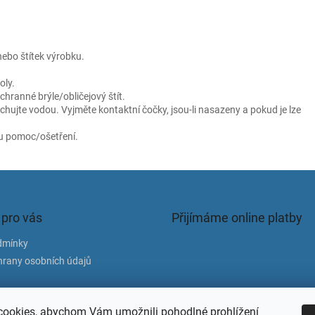
nebo štítek výrobku.
oly.
ranné brýle/obličejový štít.
hujte vodou. Vyjměte kontaktní čočky, jsou-li nasazeny a pokud je lze
ou pomoc/ošetření.
 pro vás
Přijímáme online platby
dmínky
rany osobních údajů
atba
ookies, abychom Vám umožnili pohodlné prohlížení