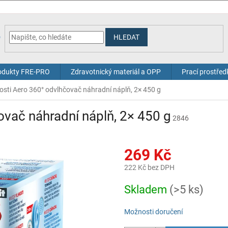
HLEDAT
odukty FRE-PRO
Zdravotnický materiál a OPP
Prací prostřed
kosti Aero 360° odvlhčovač náhradní náplň, 2× 450 g
ovač náhradní náplň, 2× 450 g
2846
269 Kč
222 Kč bez DPH
Měrná
Skladem
(>5 ks)
cena:
Možnosti doručení