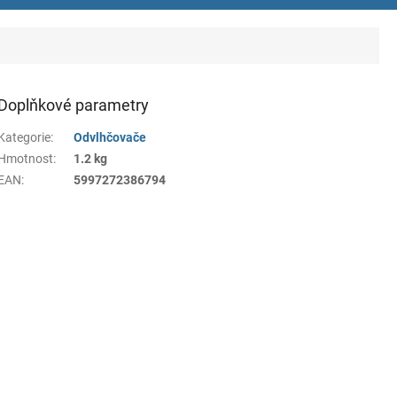
Doplňkové parametry
Kategorie
:
Odvlhčovače
Hmotnost
:
1.2 kg
EAN
:
5997272386794