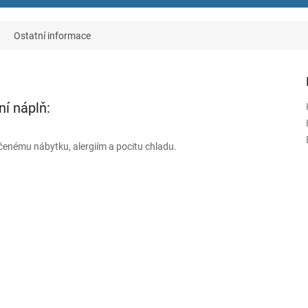
Ostatní informace
ní náplň:
čenému nábytku, alergiím a pocitu chladu.