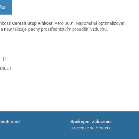
íku
hkosti
Ceresit Stop Vlhkosti
Aero 360°. Napomáhá optimalizovat
a neutralizuje pachy prostřednictvím proudění vzduchu.
DÍLET
ních míst
Spokojení zákazníci
a recenze na Heuréce