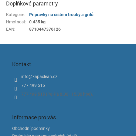
Doplňkové parametry
Kategorie
:
Přípravky na čištění trouby a grilů
Hmotnost
:
0.435 kg
EAN
:
8710447376126
Z
á
p
Kontakt
a
t
info
@
kapaclean.cz
í
777 499 515
777 499 515 (Po-Pá 8.00 - 15.00 hod).
Informace pro vás
Obchodní podmínky