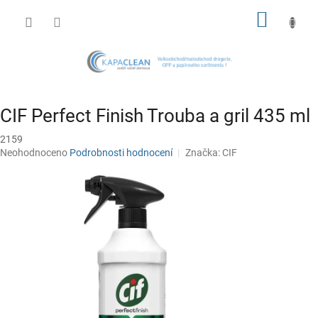
Přejít
NÁKUP
na
obsah
KOŠÍK
CIF Perfect Finish Trouba a gril 435 ml
2159
Průměrné
Neohodnoceno
Podrobnosti hodnocení
Značka:
CIF
hodnocení
produktu
je
0,0
z
5
hvězdiček.