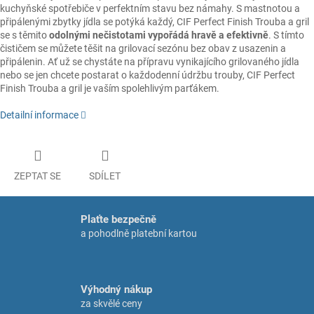
kuchyňské spotřebiče v perfektním stavu bez námahy. S mastnotou a
připálenými zbytky jídla se potýká každý, CIF Perfect Finish Trouba a gril
se s těmito
odolnými nečistotami vypořádá hravě a efektivně
. S tímto
čističem se můžete těšit na grilovací sezónu bez obav z usazenin a
připálenin. Ať už se chystáte na přípravu vynikajícího grilovaného jídla
nebo se jen chcete postarat o každodenní údržbu trouby, CIF Perfect
Finish Trouba a gril je vaším spolehlivým parťákem.
Detailní informace
ZEPTAT SE
SDÍLET
Plaťte bezpečně
a pohodlně platební kartou
Výhodný nákup
za skvělé ceny