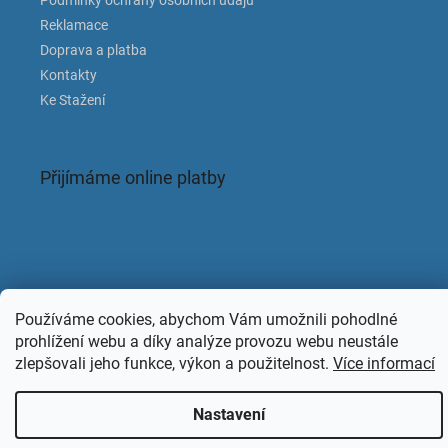
Podmínky ochrany osobních údajů
Reklamace
Doprava a platba
Kontakty
Ke Stažení
Přijímáme online platby
Facebook
Používáme cookies, abychom Vám umožnili pohodlné
prohlížení webu a díky analýze provozu webu neustále
zlepšovali jeho funkce, výkon a použitelnost.
Více informací
Copyright 2026
KAPACLEAN
. Všechna práva vyhrazena.
Nastavení