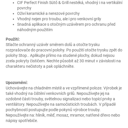
CIF Perfect Finish Sütő & Grill nestéká, vhodný i na vertikální
povrchy
Oživí keramické a nerezové povrchy
Vhodný nejen pro troubu, ale i pro venkovní grily
Snadná aplikace s otočným uzávěrem pro ochranu před
náhodným použitím
Použití:
Stlačte ochranný uzávěr směrem dolů a otočte trysku
rozprašovače do pracovní polohy. Po použití otočte trysku zpět do
polohy Stop.. Aplikujte přímo na studené plochy, dokud nejsou
zcela pokryty čističem. Nechte působit až 30 minut v závislosti na
charakteru nečistoty a pak opláchněte.
Upozornění:
Uchovávejte na chladném místě a ve vzpřímené poloze. Výrobek je
také vhodný na čištění venkovních grilů. Nepoužívejte jej na
ozdobné části trouby, světelnou signalizaci nebo topící prvky a
ventilátory. Nepoužívejte na samočisticích troubách. V případě
pochybností postupujte podle pokynů výrobce trouby.
Nepoužívejte na: hliník, měď, mosaz, mramor, natřené dřevo nebo
nápisy spotřebiče.