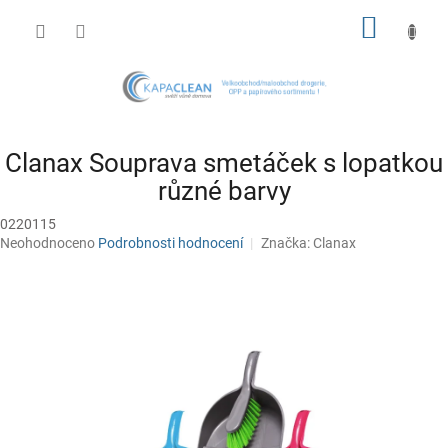
Přejít
NÁKUP
na
obsah
KOŠÍK
Clanax Souprava smetáček s lopatkou
různé barvy
0220115
Průměrné
Neohodnoceno
Podrobnosti hodnocení
Značka:
Clanax
hodnocení
produktu
je
0,0
z
5
hvězdiček.