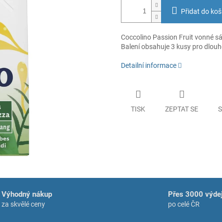
Přidat do koš
Coccolino Passion Fruit vonné sáč
Balení obsahuje 3 kusy pro dlouho
Detailní informace
TISK
ZEPTAT SE
S
Výhodný nákup
Přes 3000 výdej
za skvělé ceny
po celé ČR