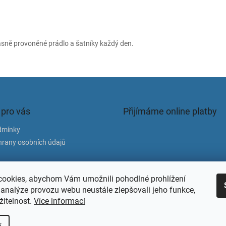
ásně provoněné prádlo a šatníky každý den.
 pro vás
Přijímáme online platby
dmínky
rany osobních údajů
atba
ookies, abychom Vám umožnili pohodlné prohlížení
 analýze provozu webu neustále zlepšovali jeho funkce,
žitelnost.
Více informací