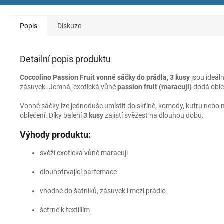
Popis
Diskuze
Detailní popis produktu
Coccolino Passion Fruit vonné sáčky do prádla, 3 kusy
jsou ideáln
zásuvek. Jemná, exotická vůně
passion fruit (maracuji)
dodá oble
Vonné sáčky lze jednoduše umístit do skříně, komody, kufru nebo m
oblečení. Díky balení
3 kusy
zajistí svěžest na dlouhou dobu.
Výhody produktu:
svěží exotická vůně maracuji
dlouhotrvající parfemace
vhodné do šatníků, zásuvek i mezi prádlo
šetrné k textiliím