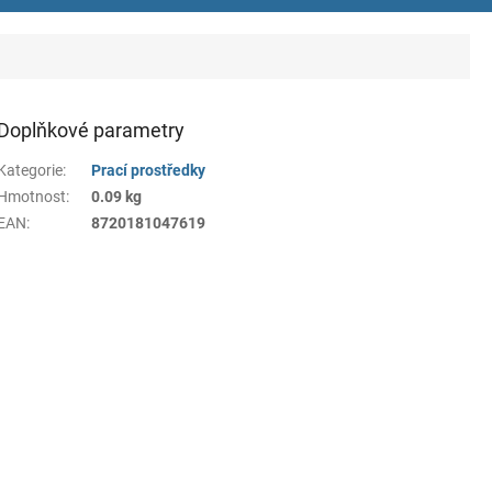
Doplňkové parametry
Kategorie
:
Prací prostředky
Hmotnost
:
0.09 kg
EAN
:
8720181047619