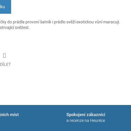
íku
ky do prádla provoní šatník i prádlo svěží exotickou vůní maracuji.
trvající svěžest.
DÍLET
ních míst
Spokojení zákazníci
a recenze na Heuréce