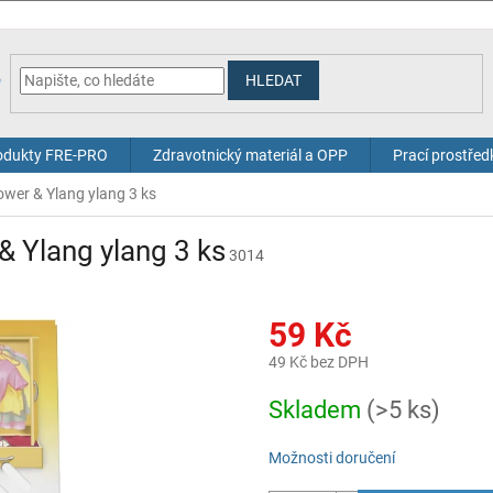
HLEDAT
odukty FRE-PRO
Zdravotnický materiál a OPP
Prací prostřed
ower & Ylang ylang 3 ks
& Ylang ylang 3 ks
3014
59 Kč
49 Kč bez DPH
Měrná
Skladem
(>5 ks)
cena:
Možnosti doručení