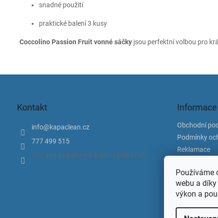
snadné použití
praktické balení 3 kusy
Coccolino Passion Fruit vonné sáčky
jsou perfektní volbou pro kr
Z
á
p
Kontakt
Informace
a
t
Obchodní po
info
@
kapaclean.cz
í
Podmínky och
777 499 515
Reklamace
777 499 515 (Po-Pá 8.00 - 15.00 hod).
Doprava a pl
Používáme c
Kontakty
webu a díky
Ke Stažení
výkon a pou