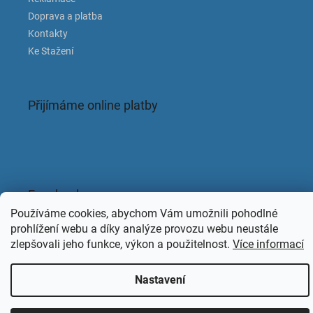
Doprava a platba
Kontakty
Ke Stažení
Přijímáme online platby
Facebook
Používáme cookies, abychom Vám umožnili pohodlné
KAPACLEAN
prohlížení webu a díky analýze provozu webu neustále
zlepšovali jeho funkce, výkon a použitelnost.
Více informací
Copyright 2026
KAPACLEAN
. Všechna práva vyhrazena.
Nastavení