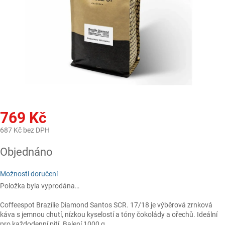
769 Kč
687 Kč bez DPH
Měrná
Objednáno
cena:
Možnosti doručení
Položka byla vyprodána…
Coffeespot Brazílie Diamond Santos SCR. 17/18 je výběrová zrnková
káva s jemnou chutí, nízkou kyselostí a tóny čokolády a ořechů. Ideální
pro každodenní pití. Balení 1000 g.