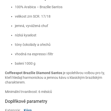
100% Arabica – Brazílie Santos
velikost zrn SCR. 17/18
jemná, vyvážená chuť
nízká kyselost
tóny čokolády a ořechů
vhodná na espresso i filtr
balení 1000 g
Coffeespot Brazílie Diamond Santos
je spolehlivou volbou pro ty,
kteří hledají harmonickou a jemnou kávu s klasickým brazilským
charakterem.
Minimální trvanlivost: 6 měsíců
Doplňkové parametry
Kategorie
:
Káva