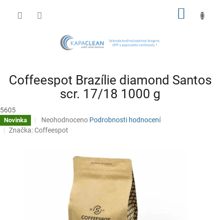
Přejít
NÁKUP
na
obsah
KOŠÍK
Coffeespot Brazílie diamond Santos
scr. 17/18 1000 g
5605
Průměrné
Neohodnoceno
Podrobnosti hodnocení
Novinka
hodnocení
Značka:
Coffeespot
produktu
je
0,0
z
5
hvězdiček.