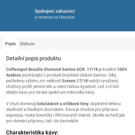
Spokojení zákazníci
a recenze na Heuréce
Popis
Diskuze
Detailní popis produktu
Coffeespot Brazílie Diamond Santos SCR. 17/18
je kvalitní
100%
Arabica
pocházející z proslulé brazilské oblasti Santos. Díky
pečlivému výběru zrn velikosti
Screen 17/18
nabízí vyvážený
chuťový profil, jemné tělo a velmi nízkou kyselost, což z ní činí
ideální kávu pro široké spektrum milovníků kávy.
V chuti dominují
čokoládové a oříškové tóny
, doplněné lehkou
sladkostí a hladkým dozvukem. Káva je vhodná pro přípravu
espressa, moka konvičky i filtrovaných metod. Skvěle se hodí jak
pro domácí přípravu, tak i do kanceláře.
Charakteristika kávy: