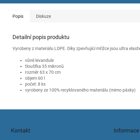
Popis
Diskuze
Detailní popis produktu
Vyrobeny z materiálu LDPE. Díky zpevňující mřížce jsou ultra elasti
vůně levandule
tloušťka 35 mikronů
rozměr 63 x 70 cm
objem 60 l
počet: 8 ks
vyrobeny ze 100% recyklovaného materiálu (mimo pásky)
Z
á
p
Kontakt
Informace
a