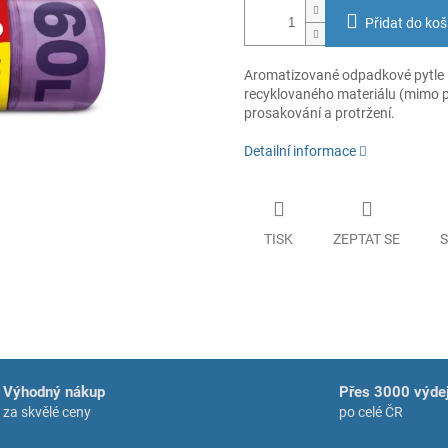
Přidat do koš
Aromatizované odpadkové pytle F
recyklovaného materiálu (mimo pás
prosakování a protržení.
Detailní informace
TISK
ZEPTAT SE
S
Výhodný nákup
Přes 3000 výdej
za skvělé ceny
po celé ČR