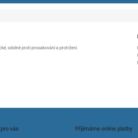
cké, odolné proti prosakování a protržení.
 pro vás
Přijímáme online platby