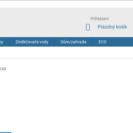
Přihlášení
NÁKUPNÍ
Prázdný košík
KOŠÍK
ky
Změkčovače vody
Dům/zahrada
ECO
249