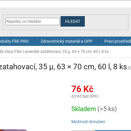
HLEDAT
odukty FRE-PRO
Zdravotnický materiál a OPP
Prací prostřed
še Zeus Flex Lavender zatahovací, 35 µ, 63 × 70 cm, 60 l, 8 ks
atahovací, 35 µ, 63 × 70 cm, 60 l, 8 ks
3
76 Kč
63 Kč bez DPH
Měrná
Skladem
(>5 ks)
cena:
Možnosti doručení