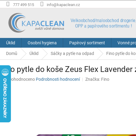
Přejít
777 499 515
info@kapaclean.cz
na
obsah
Úklid
Osobní hygiena
Papírový sortiment
Vonné pr
Domů
Úklid
Sáčky a pytle na odpad
Fino pytle do ko
Fino pytle do koše Zeus Flex Lavender z
Průměrné
Neohodnoceno
Podrobnosti hodnocení
Značka:
Fino
hodnocení
produktu
je
0,0
z
5
hvězdiček.