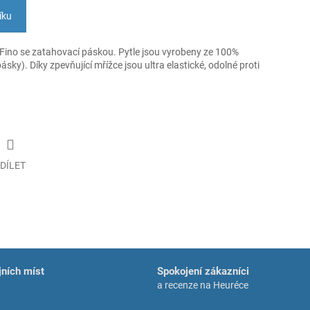
íku
ino se zatahovací páskou. Pytle jsou vyrobeny ze 100%
ky). Díky zpevňující mřížce jsou ultra elastické, odolné proti
DÍLET
ních míst
Spokojení zákazníci
a recenze na Heuréce