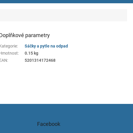
Doplňkové parametry
Kategorie
:
Sáčky a pytle na odpad
Hmotnost
:
0.15 kg
EAN
:
5201314172468
Facebook