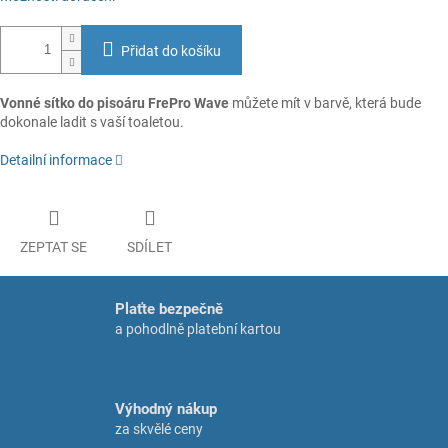
Přidat do košíku
Vonné sítko do pisoáru FrePro Wave
můžete mít v barvě, která bude
dokonale ladit s vaší toaletou.
Detailní informace
ZEPTAT SE
SDÍLET
Plaťte bezpečně
a pohodlně platební kartou
Výhodný nákup
za skvělé ceny