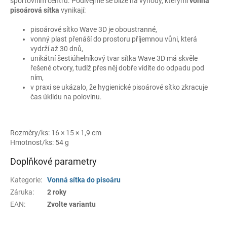
sportovním centru. Podívejme se blíže na výhody, kterými
vonná
pisoárová sítka
vynikají:
pisoárové sítko Wave 3D je oboustranné,
vonný plast přenáší do prostoru příjemnou vůni, která
vydrží až 30 dnů,
unikátní šestiúhelníkový tvar sítka Wave 3D má skvěle
řešené otvory, tudíž přes něj dobře vidíte do odpadu pod
ním,
v praxi se ukázalo, že hygienické pisoárové sítko zkracuje
čas úklidu na polovinu.
Rozměry/ks: 16 × 15 × 1,9 cm
Hmotnost/ks: 54 g
Doplňkové parametry
Kategorie
:
Vonná sítka do pisoáru
Záruka
:
2 roky
EAN
:
Zvolte variantu