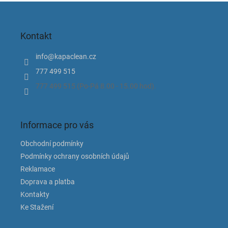
Z
á
p
Kontakt
a
t
info
@
kapaclean.cz
í
777 499 515
777 499 515 (Po-Pá 8.00 - 15.00 hod).
Informace pro vás
Obchodní podmínky
Podmínky ochrany osobních údajů
Reklamace
Doprava a platba
Kontakty
Ke Stažení