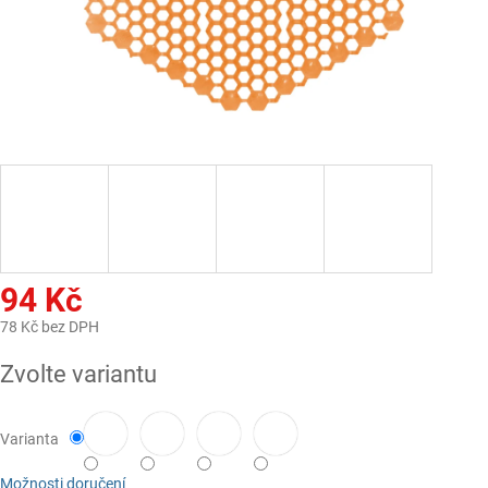
94 Kč
78 Kč bez DPH
Měrná
Zvolte variantu
cena:
Varianta
Možnosti doručení