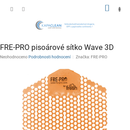
Přejít
NÁKUP
na
obsah
KOŠÍK
FRE-PRO pisoárové sítko Wave 3D
Průměrné
Neohodnoceno
Podrobnosti hodnocení
Značka:
FRE-PRO
hodnocení
produktu
je
0,0
z
5
hvězdiček.