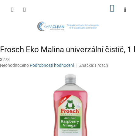
Přejít
NÁKUP
na
obsah
KOŠÍK
Frosch Eko Malina univerzální čistič, 1 l
3273
Průměrné
Neohodnoceno
Podrobnosti hodnocení
Značka:
Frosch
hodnocení
produktu
je
0,0
z
5
hvězdiček.