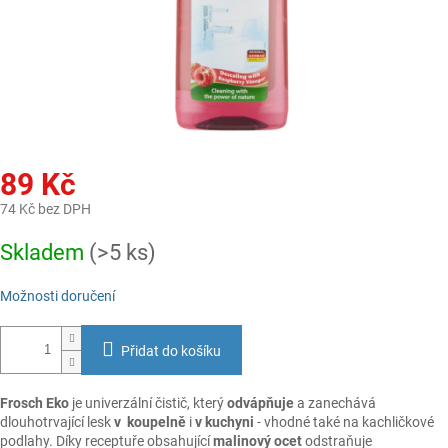
89 Kč
74 Kč bez DPH
Měrná
Skladem
(>5 ks)
cena:
Možnosti doručení
Přidat do košíku
Frosch Eko
je univerzální čistič, který
odvápňuje
a zanechává
dlouhotrvající lesk
v koupelně
i
v kuchyni
- vhodné také na kachličkové
podlahy. Díky receptuře obsahující
malinový ocet
odstraňuje