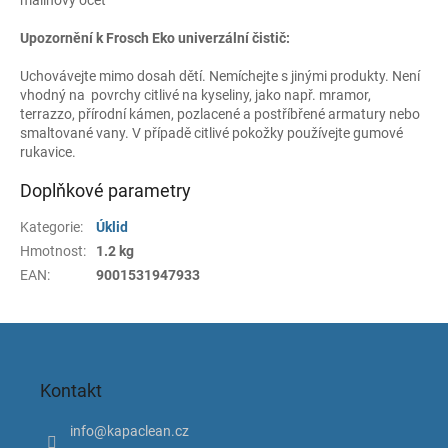
malinový ocet
Upozornění k Frosch Eko univerzální čistič:
Uchovávejte mimo dosah dětí. Nemíchejte s jinými produkty. Není
vhodný na povrchy citlivé na kyseliny, jako např. mramor,
terrazzo, přírodní kámen, pozlacené a postříbřené armatury nebo
smaltované vany. V případě citlivé pokožky používejte gumové
rukavice.
Doplňkové parametry
Kategorie
:
Úklid
Hmotnost
:
1.2 kg
EAN
:
9001531947933
Z
á
p
Kontakt
a
t
info
@
kapaclean.cz
í