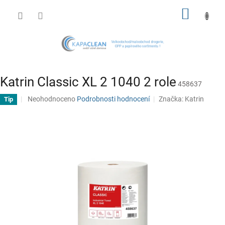
Přejít
NÁKUP
na
obsah
KOŠÍK
Katrin Classic XL 2 1040 2 role
458637
Průměrné
Neohodnoceno
Podrobnosti hodnocení
Značka:
Katrin
Tip
hodnocení
produktu
je
0,0
z
5
hvězdiček.