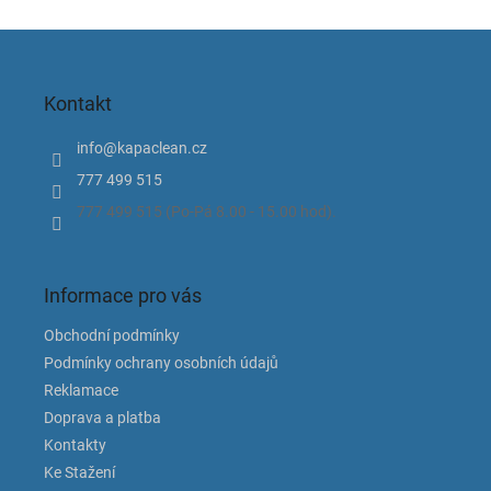
Z
á
p
Kontakt
a
t
info
@
kapaclean.cz
í
777 499 515
777 499 515 (Po-Pá 8.00 - 15.00 hod).
Informace pro vás
Obchodní podmínky
Podmínky ochrany osobních údajů
Reklamace
Doprava a platba
Kontakty
Ke Stažení