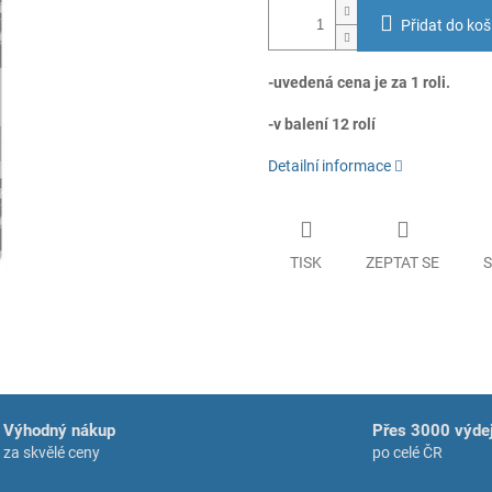
Přidat do koš
-uvedená cena je za 1 roli.
-v balení 12 rolí
Detailní informace
TISK
ZEPTAT SE
S
Výhodný nákup
Přes 3000 výdej
za skvělé ceny
po celé ČR