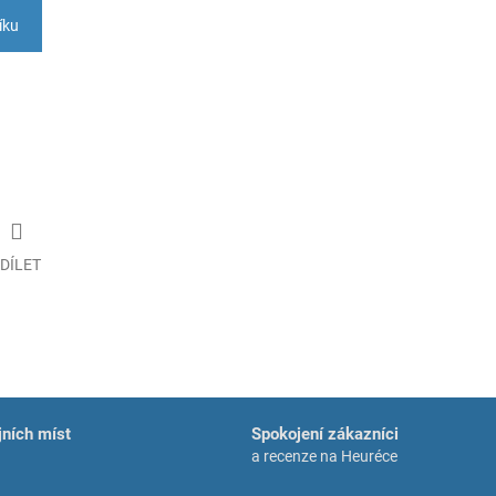
íku
DÍLET
ních míst
Spokojení zákazníci
a recenze na Heuréce