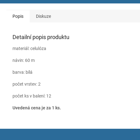
Popis
Diskuze
Detailní popis produktu
materiál: celulóza
návin: 60 m
barva: bílá
počet vrstev: 2
počet ks v balení: 12
Uvedená cena je za 1 ks.
Z
á