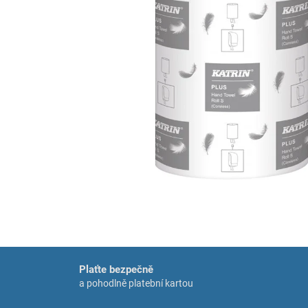
Plaťte bezpečně
a pohodlně platební kartou