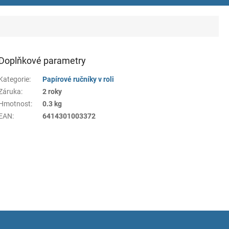
Doplňkové parametry
Kategorie
:
Papírové ručníky v roli
Záruka
:
2 roky
Hmotnost
:
0.3 kg
EAN
:
6414301003372