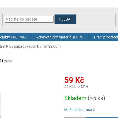
HLEDAT
odukty FRE-PRO
Zdravotnický materiál a OPP
Prací prostřed
trin Plus papírový ručník v roli S2 60m
0m
2634
59 Kč
49 Kč bez DPH
Měrná
Skladem
(>5 ks)
cena:
Možnosti doručení