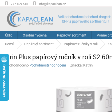
Přejít
777 499 515
info@kapaclean.cz
na
obsah
Úklid
Osobní hygiena
Papírový sortiment
Vonné pr
Domů
Papírový sortiment
Papírové ručníky v roli
Ka
Katrin Plus papírový ručník v roli S2 6
Průměrné
Neohodnoceno
Podrobnosti hodnocení
Značka:
Katrin
hodnocení
produktu
je
0,0
z
5
hvězdiček.