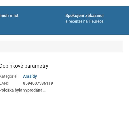
ních míst
Spokojení zákazníci
a recenze na Heuréce
Doplňkové parametry
Kategorie
:
Arašídy
EAN
:
8594007536119
Položka byla vyprodána…