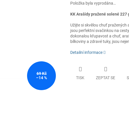
Položka byla vyprodána…
KK Arašídy pražené solené 227 
Užijte si skvělou chuť pražených
jsou perfektní svačinkou na cest
dokonalou křupavost a chuť, araš
bílkoviny a zdravé tuky, jsou neje
Detailní informace
69 Kč
TISK
ZEPTAT SE
S
–14 %