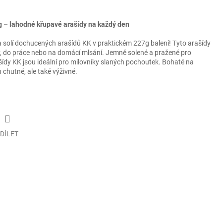
g – lahodné křupavé arašídy na každý den
 a solí dochucených arašídů KK v praktickém 227g balení! Tyto arašídy
y, do práce nebo na domácí mlsání. Jemně solené a pražené pro
ídy KK jsou ideální pro milovníky slaných pochoutek. Bohaté na
n chutné, ale také výživné.
DÍLET