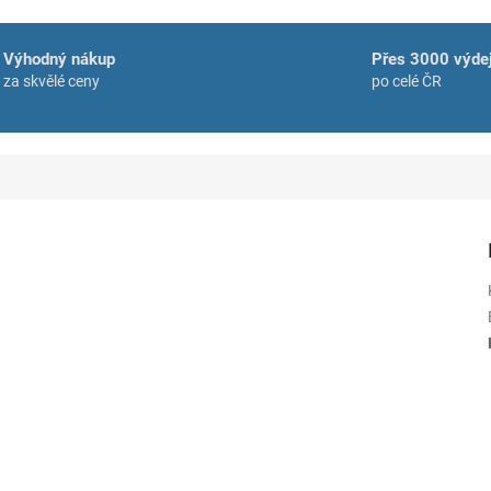
Výhodný nákup
Přes 3000 výdej
za skvělé ceny
po celé ČR