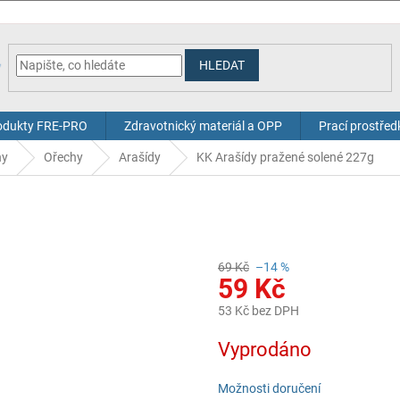
HLEDAT
odukty FRE-PRO
Zdravotnický materiál a OPP
Prací prostřed
hy
Ořechy
Arašídy
KK Arašídy pražené solené 227g
69 Kč
–14 %
59 Kč
53 Kč bez DPH
Měrná
Vyprodáno
cena:
Možnosti doručení