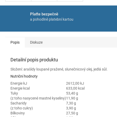
Plaťte bezpečně
a pohodlně platební kartou
Popis
Diskuze
Detailní popis produktu
Složení: arašídy loupané pražené, slunečnicový olej, jedlá sůl.
Nutriční hodnoty
Energie kJ
2612,00 kJ
Energie kcal
633,00 kcal
Tuky
53,40 g
(z toho nasycené mastné kyseliny)
11,90 g
Sacharidy
7,30 g
(z toho cukry)
3,90 g
Bílkoviny
27,50 g