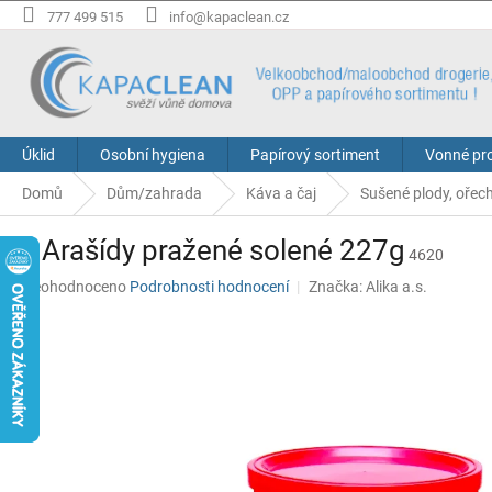
Přejít
777 499 515
info@kapaclean.cz
na
obsah
Úklid
Osobní hygiena
Papírový sortiment
Vonné pr
Domů
Dům/zahrada
Káva a čaj
Sušené plody, ořec
KK Arašídy pražené solené 227g
4620
Průměrné
Neohodnoceno
Podrobnosti hodnocení
Značka:
Alika a.s.
hodnocení
produktu
je
0,0
z
5
hvězdiček.