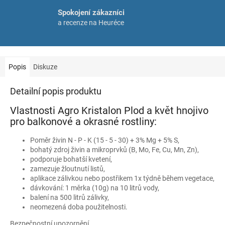
Spokojení zákazníci
a recenze na Heuréce
Popis
Diskuze
Detailní popis produktu
Vlastnosti Agro Kristalon Plod a květ hnojivo
pro balkonové a okrasné rostliny:
Poměr živin N - P - K (15 - 5 - 30) + 3% Mg + 5% S,
bohatý zdroj živin a mikroprvků (B, Mo, Fe, Cu, Mn, Zn),
podporuje bohatší kvetení,
zamezuje žloutnutí listů,
aplikace zálivkou nebo postřikem 1x týdně během vegetace,
dávkování: 1 měrka (10g) na 10 litrů vody,
balení na 500 litrů zálivky,
neomezená doba použitelnosti.
Bezpečnostní upozornění