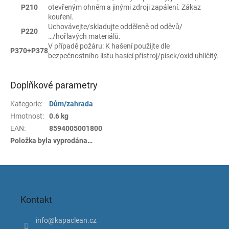
P210
otevřeným ohněm a jinými zdroji zapálení. Zákaz
kouření.
Uchovávejte/skladujte odděleně od oděvů/
P220
…/hořlavých materiálů.
V případě požáru: K hašení použijte dle
P370+P378
bezpečnostního listu hasící přístroj/písek/oxid uhličitý.
Doplňkové parametry
Kategorie
:
Dům/zahrada
Hmotnost
:
0.6 kg
EAN
:
8594005001800
Položka byla vyprodána…
Z
á
p
Kontakt
a
t
info
@
kapaclean.cz
í