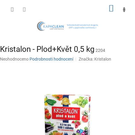
Přejít
NÁKUP
na
obsah
KOŠÍK
Kristalon - Plod+Květ 0,5 kg
2204
Průměrné
Neohodnoceno
Podrobnosti hodnocení
Značka:
Kristalon
hodnocení
produktu
je
0,0
z
5
hvězdiček.