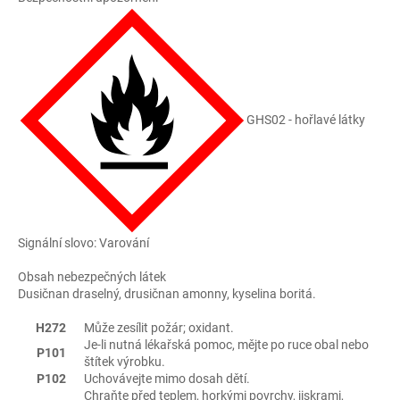
GHS02 - hořlavé látky
Signální slovo: Varování
Obsah nebezpečných látek
Dusičnan draselný, drusičnan amonny, kyselina boritá.
H272
Může zesílit požár; oxidant.
Je-li nutná lékařská pomoc, mějte po ruce obal nebo
P101
štítek výrobku.
P102
Uchovávejte mimo dosah dětí.
Chraňte před teplem, horkými povrchy, jiskrami,