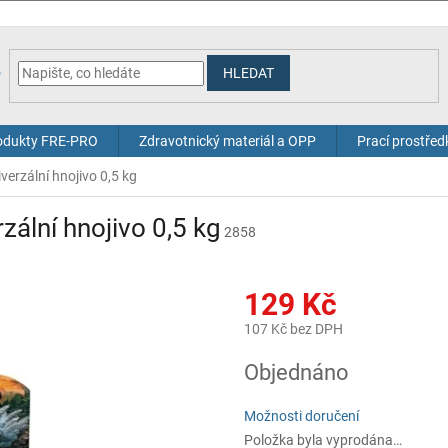
HLEDAT
odukty FRE-PRO
Zdravotnický materiál a OPP
Prací prostřed
erzální hnojivo 0,5 kg
ální hnojivo 0,5 kg
2858
129 Kč
107 Kč bez DPH
Měrná
Objednáno
cena:
Možnosti doručení
Položka byla vyprodána…