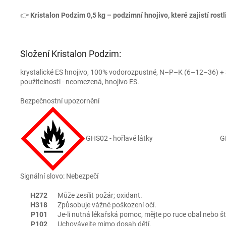
👉
Kristalon Podzim 0,5 kg – podzimní hnojivo, které zajistí ros
Složení Kristalon Podzim:
krystalické ES hnojivo, 100% vodorozpustné, N–P–K (6–12–36) + 3
použitelnosti - neomezená, hnojivo ES.
Bezpečnostní upozornění
GHS02 - hořlavé látky
G
Signální slovo: Nebezpečí
H272
Může zesílit požár; oxidant.
H318
Způsobuje vážné poškození očí.
P101
Je-li nutná lékařská pomoc, mějte po ruce obal nebo št
P102
Uchovávejte mimo dosah dětí.