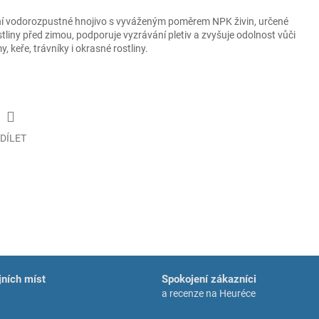
tní vodorozpustné hnojivo s vyváženým poměrem NPK živin, určené
stliny před zimou, podporuje vyzrávání pletiv a zvyšuje odolnost vůči
keře, trávníky i okrasné rostliny.
DÍLET
ních míst
Spokojení zákazníci
a recenze na Heuréce