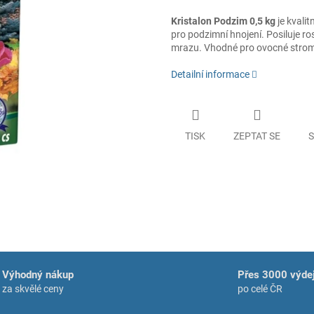
Kristalon Podzim 0,5 kg
je kvali
pro podzimní hnojení. Posiluje ro
mrazu. Vhodné pro ovocné stromy, 
Detailní informace
TISK
ZEPTAT SE
S
Výhodný nákup
Přes 3000 výdej
za skvělé ceny
po celé ČR