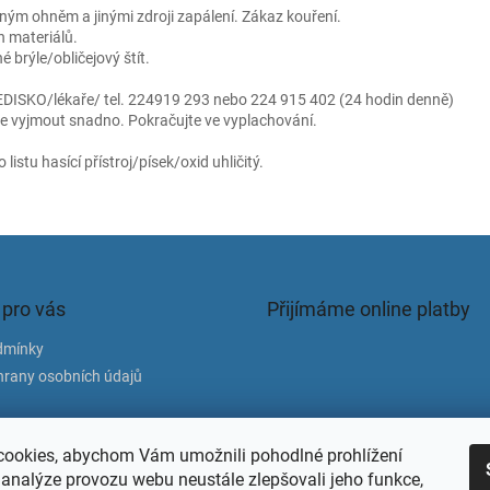
eným ohněm a jinými zdroji zapálení. Zákaz kouření.
 materiálů.
brýle/obličejový štít.
SKO/lékaře/ tel. 224919 293 nebo 224 915 402 (24 hodin denně)
lze vyjmout snadno. Pokračujte ve vyplachování.
istu hasící přístroj/písek/oxid uhličitý.
 pro vás
Přijímáme online platby
dmínky
rany osobních údajů
atba
ookies, abychom Vám umožnili pohodlné prohlížení
 analýze provozu webu neustále zlepšovali jeho funkce,