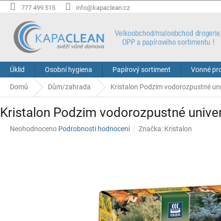
Přejít
777 499 515
info@kapaclean.cz
na
obsah
Úklid
Osobní hygiena
Papírový sortiment
Vonné pr
Domů
Dům/zahrada
Kristalon Podzim vodorozpustné univ
Kristalon Podzim vodorozpustné univerz
Průměrné
Neohodnoceno
Podrobnosti hodnocení
Značka:
Kristalon
hodnocení
produktu
je
0,0
z
5
hvězdiček.