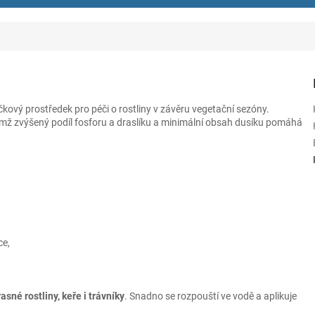
čkový prostředek pro péči o rostliny v závěru vegetační sezóny.
čemž zvýšený podíl fosforu a draslíku a minimální obsah dusíku pomáhá
ce,
sné rostliny, keře i trávníky
. Snadno se rozpouští ve vodě a aplikuje