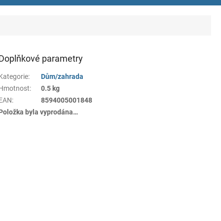
Doplňkové parametry
Kategorie
:
Dům/zahrada
Hmotnost
:
0.5 kg
EAN
:
8594005001848
Položka byla vyprodána…