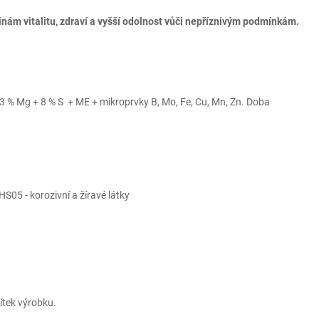
tlinám vitalitu, zdraví a vyšší odolnost vůči nepříznivým podmínkám.
 % Mg + 8 % S + ME + mikroprvky B, Mo, Fe, Cu, Mn, Zn. Doba
HS05 - korozivní a žíravé látky
ítek výrobku.