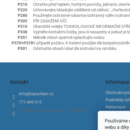
P210
Chraňte před teplem, horkými povrchy, jiskrami, otevř
P220
Uchovávejte/skladujte odděleně od oděvů/…/hořlavých
P280
Používejte ochranné rukavice/ochranný oděv/ochranné 
P305
PŘI ZASAŽENÍ OČÍ:
P310
Okamžitě volejte TOXIKOLOGICKÉ INFORMAČNÍ STŘEDI
P338
Vyjměte kontaktní čočky, jsou-li nasazeny a pokud je 
P351
Několik minut opatrně oplachujte vodou.
P370+P378
V případě požáru: K hašení použijte dle bezpečnostního l
P501
Odstraňte obsah/obal dle instrukcí na výrobku.
Z
á
p
Kontakt
Informace
a
t
Obchodní po
info
@
kapaclean.cz
í
Podmínky och
777 499 515
Reklamace
777 499 515 (Po-Pá 8.00 - 15.00 hod).
Doprava a pl
Používáme c
Kontakty
webu a díky
Ke Stažení