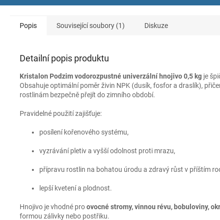
Popis
Související soubory (1)
Diskuze
Detailní popis produktu
Kristalon Podzim vodorozpustné univerzální hnojivo 0,5 kg
je špi
Obsahuje optimální poměr živin NPK (dusík, fosfor a draslík), při
rostlinám bezpečně přejít do zimního období.
Pravidelné použití zajišťuje:
posílení kořenového systému,
vyzrávání pletiv a vyšší odolnost proti mrazu,
přípravu rostlin na bohatou úrodu a zdravý růst v příštím ro
lepší kvetení a plodnost.
Hnojivo je vhodné pro
ovocné stromy, vinnou révu, bobuloviny, okra
formou zálivky nebo postřiku.