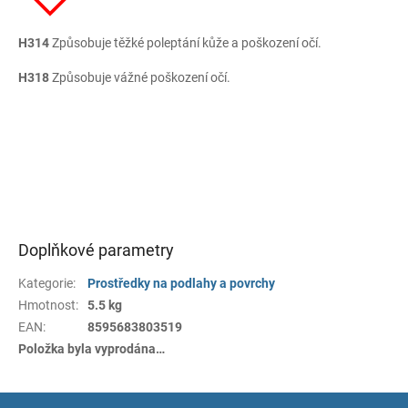
H314
Způsobuje těžké poleptání kůže a poškození očí.
H318
Způsobuje vážné poškození očí.
Doplňkové parametry
Kategorie
:
Prostředky na podlahy a povrchy
Hmotnost
:
5.5 kg
EAN
:
8595683803519
Položka byla vyprodána…
Z