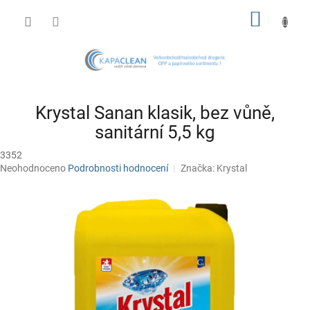
Přejít
NÁKUP
na
obsah
KOŠÍK
Krystal Sanan klasik, bez vůně,
sanitární 5,5 kg
3352
Průměrné
Neohodnoceno
Podrobnosti hodnocení
Značka:
Krystal
hodnocení
produktu
je
0,0
z
5
hvězdiček.