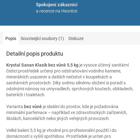
Spokojení zákazníci
a recenze na Heuréce
Popis
Související soubory (1)
Diskuze
Detailní popis produktu
Krystal Sanan Klasik bez vůně 5,5 kg
je vysoce účinný sanitární
čisticí prostředek určený pro odstraňování vodního kamene,
minerálních usazenin a dalších nečistot v koupelnách a
sanitárních prostorách. Díky svému silnému složení si poradí s
odolnými nánosy na umyvadlech, sprchových koutech, obkladech,
bateriích i toaletách.
Varianta
bez vůně
je ideální do prostor, kde je požadována
minimální parfemace – například ve zdravotnických zařízeních,
školách, kancelářích nebo jiných veřejných provozech.
Velké balení 5,5 kg je vhodné pro profesionální použití i do
domácností s vyšší spotřebou. Prostředek je určen pro