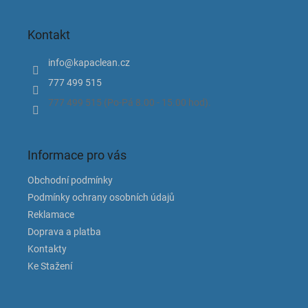
á
p
Kontakt
a
t
info
@
kapaclean.cz
í
777 499 515
777 499 515 (Po-Pá 8.00 - 15.00 hod).
Informace pro vás
Obchodní podmínky
Podmínky ochrany osobních údajů
Reklamace
Doprava a platba
Kontakty
Ke Stažení