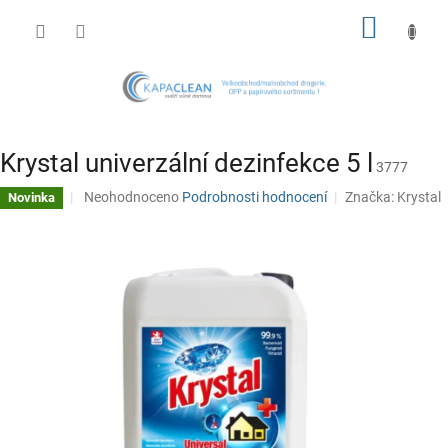
Přejít
NÁKUP
na
obsah
KOŠÍK
Krystal univerzální dezinfekce 5 l
3777
Průměrné
Neohodnoceno
Podrobnosti hodnocení
Značka:
Krystal
Novinka
hodnocení
produktu
je
0,0
z
5
hvězdiček.