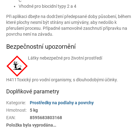
C
Vhodné pro biocidní typy 2 a 4
Při aplikaci dbejte na dodržení předepsané doby působení, během
které plochy nesmí být stírány ani umývány, aby nedošlo k
přerušení procesu. Případné samovolné zaschnutí přípravku na
povrchu není na závadu.
Bezpečnostní upozornění
Látky nebezpečné pro životní prostředí
H411
Toxický pro vodní organismy, s dlouhodobými účinky.
Doplňkové parametry
Kategorie
:
Prostředky na podlahy a povrchy
Hmotnost
:
5 kg
EAN
:
8595683803168
Položka byla vyprodána…