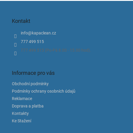
Z
á
p
Kontakt
a
t
info
@
kapaclean.cz
í
777 499 515
777 499 515 (Po-Pá 8.00 - 15.00 hod).
Informace pro vás
Obchodní podmínky
Podmínky ochrany osobních údajů
Reklamace
Doprava a platba
Kontakty
Ke Stažení