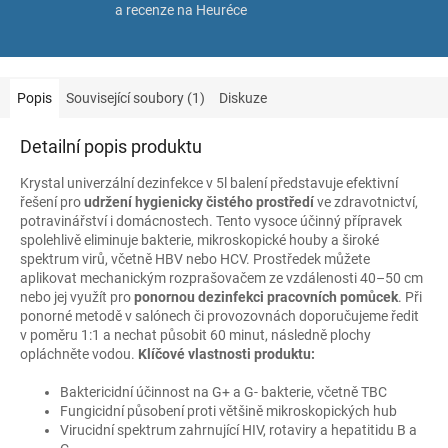
a recenze na Heuréce
Popis
Související soubory (1)
Diskuze
Detailní popis produktu
Krystal univerzální dezinfekce v 5l balení představuje efektivní
řešení pro
udržení hygienicky čistého prostředí
ve zdravotnictví,
potravinářství i domácnostech. Tento vysoce účinný přípravek
spolehlivě eliminuje bakterie, mikroskopické houby a široké
spektrum virů, včetně HBV nebo HCV. Prostředek můžete
aplikovat mechanickým rozprašovačem ze vzdálenosti 40–50 cm
nebo jej využít pro
ponornou dezinfekci pracovních pomůcek
. Při
ponorné metodě v salónech či provozovnách doporučujeme ředit
v poměru 1:1 a nechat působit 60 minut, následně plochy
opláchněte vodou.
Klíčové vlastnosti produktu:
Baktericidní účinnost na G+ a G- bakterie, včetně TBC
Fungicidní působení proti většině mikroskopických hub
Virucidní spektrum zahrnující HIV, rotaviry a hepatitidu B a