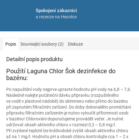
Spokojení zákazníci
a recenze na Heuréce
Popis
Související soubory (2)
Diskuze
Detailní popis produktu
Použití Laguna Chlor Šok dezinfekce do
bazénu:
Po napuštění vody nejprve upravte hodnotu pH vody na 6,8 – 7,6.
Následně nalejte počáteční dávku přípravku (rozpuštěného
ve vodě v plastové nádobě) do skimmeru nebo přímo do bazénu
při zapnutém filtračním zařízení. Do doby dokonalého promíchání
přípravku filtračním zařízením je nutno vyloučit přítomnost osob
v bazénu! Chlorování doporučujeme provádět večer. Je nutné
udržovat obsah aktivního chloru v rozmezí 0,3 – 0,8 mg/l.
Při zvýšené teplotě lze krátkodobě zvýšit obsah aktivního chloru
až na 1 mg/l. Hodnotu pH a obsah chloru kontrolujte cca 1 – 2 x