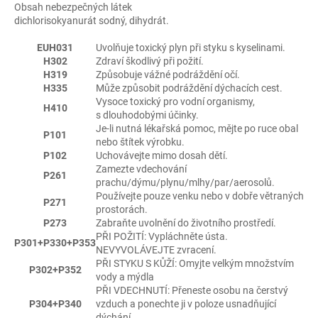
Obsah nebezpečných látek
dichlorisokyanurát sodný, dihydrát.
EUH031
Uvolňuje toxický plyn při styku s kyselinami.
H302
Zdraví škodlivý při požití.
H319
Způsobuje vážné podráždění očí.
H335
Může způsobit podráždění dýchacích cest.
Vysoce toxický pro vodní organismy,
H410
s dlouhodobými účinky.
Je-li nutná lékařská pomoc, mějte po ruce obal
P101
nebo štítek výrobku.
P102
Uchovávejte mimo dosah dětí.
Zamezte vdechování
P261
prachu/dýmu/plynu/mlhy/par/aerosolů.
Používejte pouze venku nebo v dobře větraných
P271
prostorách.
P273
Zabraňte uvolnění do životního prostředí.
PŘI POŽITÍ: Vypláchněte ústa.
P301+P330+P353
NEVYVOLÁVEJTE zvracení.
PŘI STYKU S KŮŽÍ: Omyjte velkým množstvím
P302+P352
vody a mýdla
PŘI VDECHNUTÍ: Přeneste osobu na čerstvý
P304+P340
vzduch a ponechte ji v poloze usnadňující
dýchání.