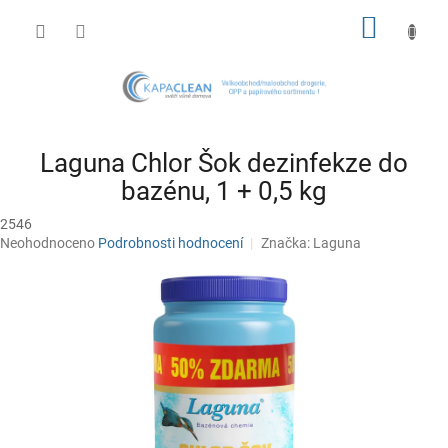
Přejít
NÁKUP
na
obsah
KOŠÍK
Laguna Chlor Šok dezinfekze do
bazénu, 1 + 0,5 kg
2546
Průměrné
Neohodnoceno
Podrobnosti hodnocení
Značka:
Laguna
hodnocení
produktu
je
0,0
z
5
hvězdiček.