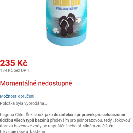
235 Kč
194 Kč bez DPH
Měrná
Momentálně nedostupné
cena:
Možnosti doručení
Položka byla vyprodána…
Laguna Chlor Šok slouží jako
dezinfekční přípravek pro celosezónní
údržbu všech typů bazénů
především pro jednorázovou, tedy „šokovou“
úpravu bazénové vody po napuštění nebo při silném znečištění.
Likviduje řasy a baktérie.