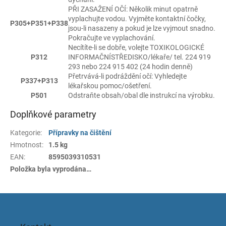
PŘI ZASAŽENÍ OČÍ: Několik minut opatrně
vyplachujte vodou. Vyjměte kontaktní čočky,
P305+P351+P338
jsou-li nasazeny a pokud je lze vyjmout snadno.
Pokračujte ve vyplachování.
Necítíte-li se dobře, volejte TOXIKOLOGICKÉ
P312
INFORMAČNÍSTŘEDISKO/lékaře/ tel. 224 919
293 nebo 224 915 402 (24 hodin denně)
Přetrvává-li podráždění očí: Vyhledejte
P337+P313
lékařskou pomoc/ošetření.
P501
Odstraňte obsah/obal dle instrukcí na výrobku.
Doplňkové parametry
Kategorie
:
Přípravky na čištění
Hmotnost
:
1.5 kg
EAN
:
8595039310531
Položka byla vyprodána…
Z
á
p