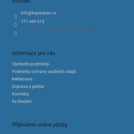
Kontakt
a
t
info
@
kapaclean.cz
í
777 499 515
777 499 515 (Po-Pá 8.00 - 15.00 hod).
Informace pro vás
Obchodní podmínky
Podmínky ochrany osobních údajů
Reklamace
Doprava a platba
Kontakty
Ke Stažení
Přijímáme online platby