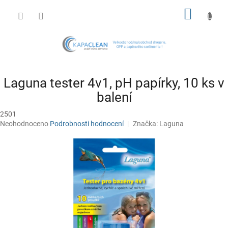
Přejít
NÁKUP
na
obsah
KOŠÍK
Laguna tester 4v1, pH papírky, 10 ks v
balení
2501
Průměrné
Neohodnoceno
Podrobnosti hodnocení
Značka:
Laguna
hodnocení
produktu
je
0,0
z
5
hvězdiček.