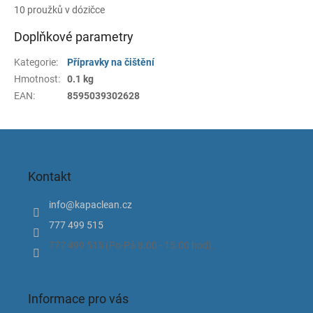
10 proužků v dózičce
Doplňkové parametry
Kategorie
:
Přípravky na čištění
Hmotnost
:
0.1 kg
EAN
:
8595039302628
Z
á
p
Kontakt
a
t
info
@
kapaclean.cz
í
777 499 515
777 499 515 (Po-Pá 8.00 - 15.00 hod).
Informace pro vás