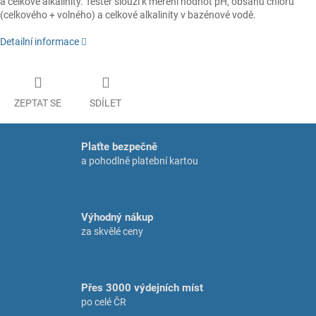
a celkové alkalinity. Tester slouží k měření hodnot pH, obsahu chloru
(celkového + volného) a celkové alkalinity v bazénové vodě.
Detailní informace
ZEPTAT SE
SDÍLET
Plaťte bezpečně
a pohodlně platební kartou
Výhodný nákup
za skvělé ceny
Přes 3000 výdejních míst
po celé ČR