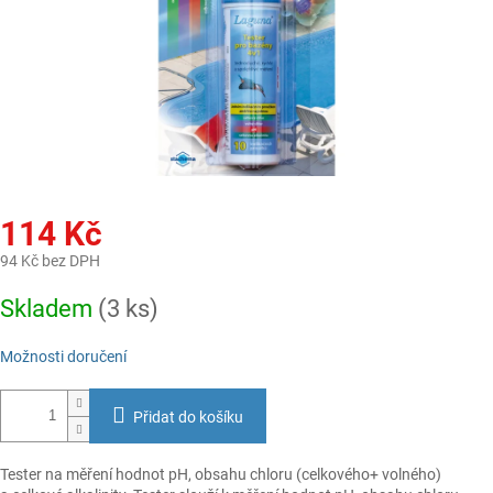
114 Kč
94 Kč bez DPH
Měrná
Skladem
(3 ks)
cena:
Možnosti doručení
Přidat do košíku
Tester na měření hodnot pH, obsahu chloru (celkového+ volného)