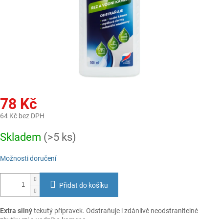
78 Kč
64 Kč bez DPH
Měrná
Skladem
(>5 ks)
cena:
Možnosti doručení
Přidat do košíku
Extra silný
tekutý přípravek. Odstraňuje i zdánlivě neodstranitelné