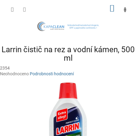
Přejít
NÁKUP
na
obsah
KOŠÍK
Larrin čistič na rez a vodní kámen, 500
ml
2354
Průměrné
Neohodnoceno
Podrobnosti hodnocení
hodnocení
produktu
je
0,0
z
5
hvězdiček.