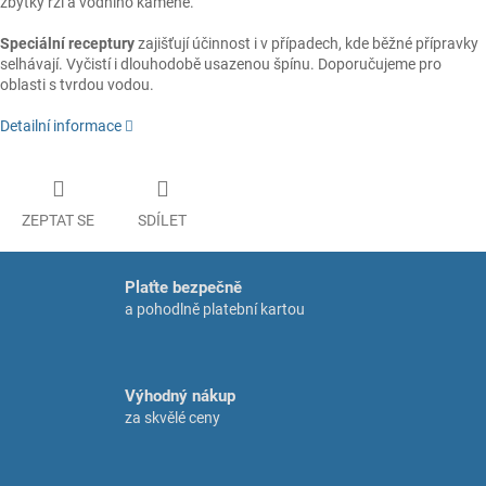
zbytky rzi a vodního kamene.
Speciální receptury
zajišťují účinnost i v případech, kde běžné přípravky
selhávají. Vyčistí i dlouhodobě usazenou špínu. Doporučujeme pro
oblasti s tvrdou vodou.
Detailní informace
ZEPTAT SE
SDÍLET
Plaťte bezpečně
a pohodlně platební kartou
Výhodný nákup
za skvělé ceny