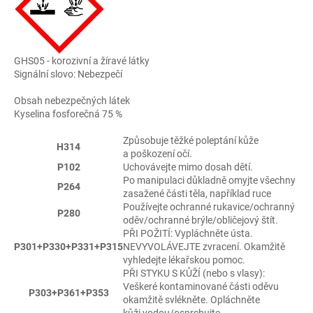
GHS05 - korozivní a žíravé látky
Signální slovo: Nebezpečí
Obsah nebezpečných látek
Kyselina fosforečná 75 %
Způsobuje těžké poleptání kůže
H314
a poškození očí.
P102
Uchovávejte mimo dosah dětí.
Po manipulaci důkladně omyjte všechny
P264
zasažené části těla, například ruce
Používejte ochranné rukavice/ochranný
P280
oděv/ochranné brýle/obličejový štít.
PŘI POŽITÍ: Vypláchněte ústa.
P301+P330+P331+P315
NEVYVOLÁVEJTE zvracení. Okamžitě
vyhledejte lékařskou pomoc.
PŘI STYKU S KŮŽÍ (nebo s vlasy):
Veškeré kontaminované části oděvu
P303+P361+P353
okamžitě svlékněte. Opláchněte