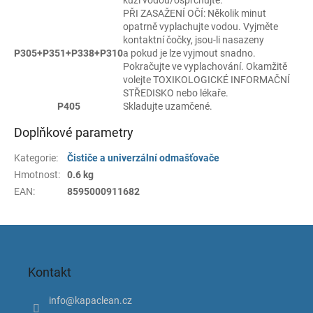
kůži vodou/osprchujte.
PŘI ZASAŽENÍ OČÍ: Několik minut
opatrně vyplachujte vodou. Vyjměte
kontaktní čočky, jsou-li nasazeny
P305+P351+P338+P310
a pokud je lze vyjmout snadno.
Pokračujte ve vyplachování. Okamžitě
volejte TOXIKOLOGICKÉ INFORMAČNÍ
STŘEDISKO nebo lékaře.
P405
Skladujte uzamčené.
Doplňkové parametry
Kategorie
:
Čističe a univerzální odmašťovače
Hmotnost
:
0.6 kg
EAN
:
8595000911682
Z
á
p
Kontakt
a
t
info
@
kapaclean.cz
í