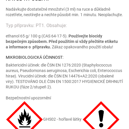
Nadávkujte dostatečné množství (3 ml) na ruce a důkladně
rozetřete, neotírejte a nechte působit min. 1 minutu. Neoplachujte.
Typ přípravku: PT1. Obsahuje:
ethanol 65 g/ 100 g (CAS 64-17-5).
Používejte biocidy
bezpečným způsobem. Před použitím si vždy přečtěte etiketu
a informace o přípravku.
Zákaz opakovaného použití obalu!
MIKROBIOLOGICKÁ ÚČINNOST:
Baktericidní účinek: dle ČSN EN 1276:2020 (Staphylococcus
aureus, Pseudomonas aeruginosa, Escherichia coli, Enterococcus
hirae). Virucidní účinek: dle ČSN EN 14476+A2:2020 (obalené
viry). TESTOVÁNO DLE ČSN EN 1500:2017 HYGIENICKÉ DRHNUTÍ
RUKOU (fáze 2/stupeň 2).
Bezpečnostní upozornění
GHS02 - hořlavé látky