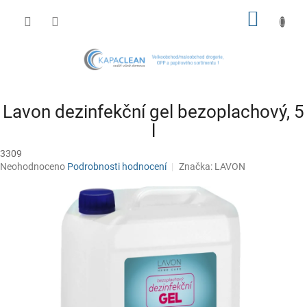
Přejít
NÁKUP
na
obsah
KOŠÍK
Lavon dezinfekční gel bezoplachový, 5
l
3309
Průměrné
Neohodnoceno
Podrobnosti hodnocení
Značka:
LAVON
hodnocení
produktu
je
0,0
z
5
hvězdiček.