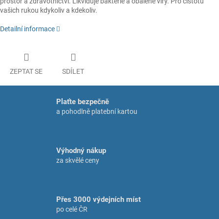
prostor a zdravotnictví. Likviduje bakterie a obalené viry. Pro čistotu
vašich rukou kdykoliv a kdekoliv.
Detailní informace
ZEPTAT SE
SDÍLET
Plaťte bezpečně
a pohodlně platební kartou
Výhodný nákup
za skvělé ceny
Přes 3000 výdejních míst
po celé ČR