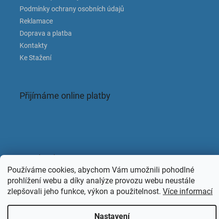
Podmínky ochrany osobních údajů
Reklamace
Doprava a platba
Kontakty
Ke Stažení
Přijímáme online platby
Facebook
Používáme cookies, abychom Vám umožnili pohodlné
prohlížení webu a díky analýze provozu webu neustále
zlepšovali jeho funkce, výkon a použitelnost.
Více informací
Copyright 2026
KAPACLEAN
. Všechna práva vyhrazena.
Nastavení