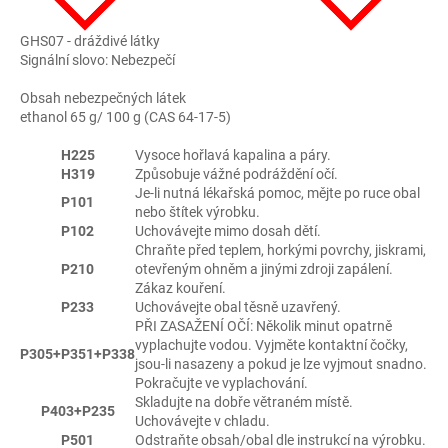
GHS07 - dráždivé látky
Signální slovo: Nebezpečí
Obsah nebezpečných látek
ethanol 65 g/ 100 g (CAS 64-17-5)
H225
Vysoce hořlavá kapalina a páry.
H319
Způsobuje vážné podráždění očí.
Je-li nutná lékařská pomoc, mějte po ruce obal
P101
nebo štítek výrobku.
P102
Uchovávejte mimo dosah dětí.
Chraňte před teplem, horkými povrchy, jiskrami,
P210
otevřeným ohněm a jinými zdroji zapálení.
Zákaz kouření.
P233
Uchovávejte obal těsně uzavřený.
PŘI ZASAŽENÍ OČÍ: Několik minut opatrně
vyplachujte vodou. Vyjměte kontaktní čočky,
P305+P351+P338
jsou-li nasazeny a pokud je lze vyjmout snadno.
Pokračujte ve vyplachování.
Skladujte na dobře větraném místě.
P403+P235
Uchovávejte v chladu.
P501
Odstraňte obsah/obal dle instrukcí na výrobku.