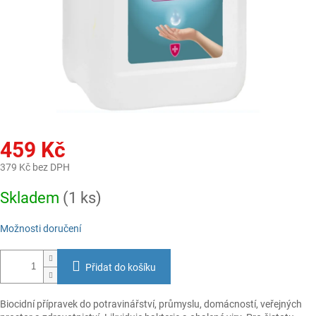
459 Kč
379 Kč bez DPH
Měrná
Skladem
(1 ks)
cena:
Možnosti doručení
Přidat do košíku
Biocidní přípravek do potravinářství, průmyslu, domácností, veřejných