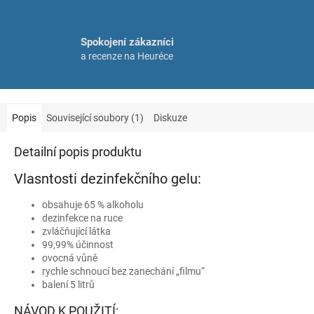
Spokojení zákazníci
a recenze na Heuréce
Popis
Související soubory (1)
Diskuze
Detailní popis produktu
Vlasntosti dezinfekčního gelu:
obsahuje 65 % alkoholu
dezinfekce na ruce
zvláčňující látka
99,99% účinnost
ovocná vůně
rychle schnoucí bez zanechání „filmu“
balení 5 litrů
NÁVOD K POUŽITÍ: