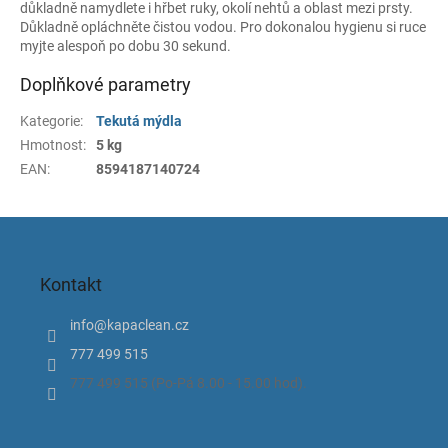
důkladně namydlete i hřbet ruky, okolí nehtů a oblast mezi prsty.
Důkladně opláchněte čistou vodou. Pro dokonalou hygienu si ruce
myjte alespoň po dobu 30 sekund.
Doplňkové parametry
Kategorie
:
Tekutá mýdla
Hmotnost
:
5 kg
EAN
:
8594187140724
Z
á
p
Kontakt
a
t
info
@
kapaclean.cz
í
777 499 515
777 499 515 (Po-Pá 8.00 - 15.00 hod).