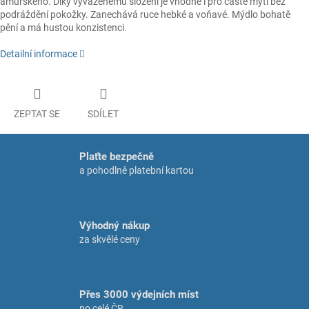
amurského. Díky vyváženému složení je vhodné i pro časté mytí bez
podráždění pokožky. Zanechává ruce hebké a voňavé. Mýdlo bohatě
pění a má hustou konzistenci.
Detailní informace
ZEPTAT SE
SDÍLET
Plaťte bezpečně
a pohodlně platební kartou
Výhodný nákup
za skvělé ceny
Přes 3000 výdejních míst
po celé ČR