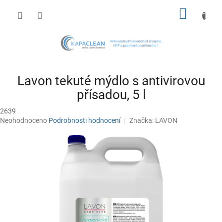
Přejít
NÁKUP
na
obsah
KOŠÍK
Lavon tekuté mýdlo s antivirovou
přísadou, 5 l
2639
Průměrné
Neohodnoceno
Podrobnosti hodnocení
Značka:
LAVON
hodnocení
produktu
je
0,0
z
5
hvězdiček.