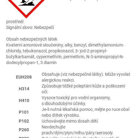
prostředí
Signální slovo: Nebezpečí
Obsah nebezpečných látek
Kvaterní amoniové sloučeniny, alky, benzyl, dimethylamonium-
chloridy, tebukonazol, propikonazol, 3- jod-2-propinyl-
butylkarbamát, cypermethrin, permethrin, N-3-aminopropyl-N-
dodecylpropan-1, 3 diamin
Obsahuje (viz nebezpečné látky). Může vyvolat
EUH208
alergickou reakci.
Způsobuje těžké poleptání kůže a poškození
H314
očí.
Vysoce toxický pro vodní organismy,
H410
s dlouhodobými účinky.
Je-li nutná lékařská pomoc, mějte po ruce obal
P101
nebo štítek výrobku.
P102
Uchovávejte mimo dosah dětí.
Nevdechujte
P260
prach/dým/plyn/mlhu/páry/aerosoly.