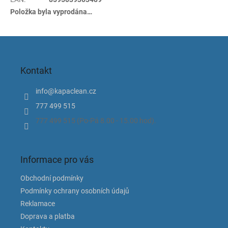
Položka byla vyprodána…
Z
á
p
Kontakt
a
t
info
@
kapaclean.cz
í
777 499 515
777 499 515 (Po-Pá 8.00 - 15.00 hod).
Informace pro vás
Obchodní podmínky
Podmínky ochrany osobních údajů
Reklamace
Doprava a platba