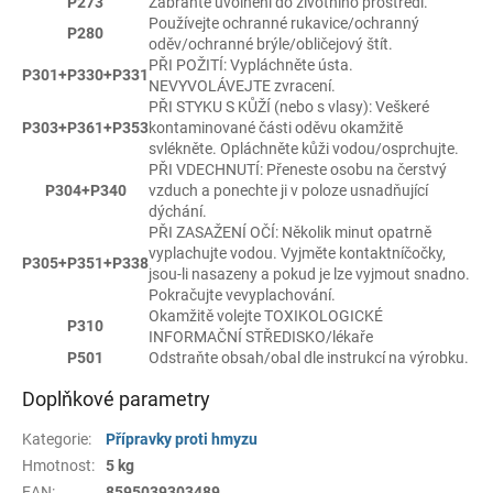
P273
Zabraňte uvolnění do životního prostředí.
Používejte ochranné rukavice/ochranný
P280
oděv/ochranné brýle/obličejový štít.
PŘI POŽITÍ: Vypláchněte ústa.
P301+P330+P331
NEVYVOLÁVEJTE zvracení.
PŘI STYKU S KŮŽÍ (nebo s vlasy): Veškeré
P303+P361+P353
kontaminované části oděvu okamžitě
svlékněte. Opláchněte kůži vodou/osprchujte.
PŘI VDECHNUTÍ: Přeneste osobu na čerstvý
P304+P340
vzduch a ponechte ji v poloze usnadňující
dýchání.
PŘI ZASAŽENÍ OČÍ: Několik minut opatrně
vyplachujte vodou. Vyjměte kontaktníčočky,
P305+P351+P338
jsou-li nasazeny a pokud je lze vyjmout snadno.
Pokračujte vevyplachování.
Okamžitě volejte TOXIKOLOGICKÉ
P310
INFORMAČNÍ STŘEDISKO/lékaře
P501
Odstraňte obsah/obal dle instrukcí na výrobku.
Doplňkové parametry
Kategorie
:
Přípravky proti hmyzu
Hmotnost
:
5 kg
EAN
:
8595039303489