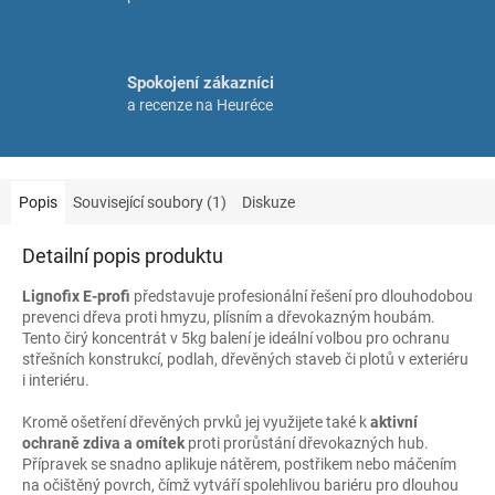
Spokojení zákazníci
a recenze na Heuréce
Popis
Související soubory (1)
Diskuze
Detailní popis produktu
Lignofix E-profi
představuje profesionální řešení pro dlouhodobou
prevenci dřeva proti hmyzu, plísním a dřevokazným houbám.
Tento čirý koncentrát v 5kg balení je ideální volbou pro ochranu
střešních konstrukcí, podlah, dřevěných staveb či plotů v exteriéru
i interiéru.
Kromě ošetření dřevěných prvků jej využijete také k
aktivní
ochraně zdiva a omítek
proti prorůstání dřevokazných hub.
Přípravek se snadno aplikuje nátěrem, postřikem nebo máčením
na očištěný povrch, čímž vytváří spolehlivou bariéru pro dlouhou