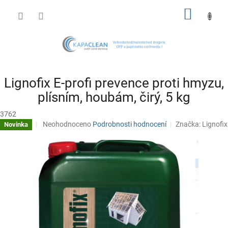
Přejít
NÁKUP
na
obsah
KOŠÍK
Lignofix E-profi prevence proti hmyzu,
plísním, houbám, čirý, 5 kg
3762
Průměrné
Neohodnoceno
Podrobnosti hodnocení
Značka:
Lignofix
Novinka
hodnocení
produktu
je
0,0
z
5
hvězdiček.