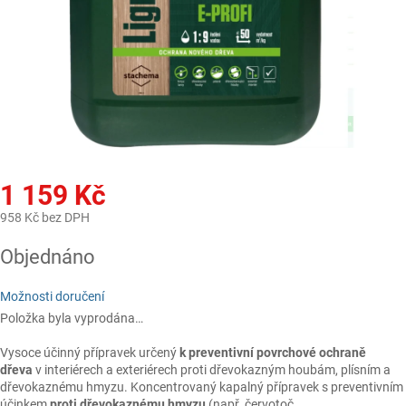
1 159 Kč
958 Kč bez DPH
Měrná
Objednáno
cena:
Možnosti doručení
Položka byla vyprodána…
Vysoce účinný přípravek určený
k preventivní povrchové ochraně
dřeva
v interiérech a exteriérech proti dřevokazným houbám, plísním a
dřevokaznému hmyzu. Koncentrovaný kapalný přípravek s preventivním
účinkem
proti dřevokaznému hmyzu
(např. červotoč,