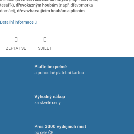
tesařík),
dřevokazným houbám
(např. dřevomorka
domácí),
dřevozbarvujícím houbám a plísním
.
Detailní informace
ZEPTAT SE
SDÍLET
Plaťte bezpečně
a pohodlně platební kartou
Výhodný nákup
za skvělé ceny
Přes 3000 výdejních míst
po celé ČR