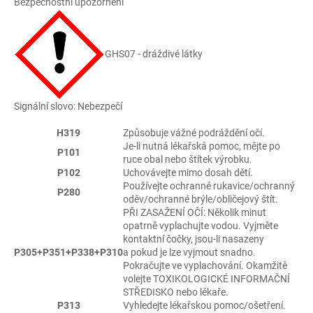
Bezpečnostní upozornění
GHS07 - dráždivé látky
Signální slovo: Nebezpečí
H319
Způsobuje vážné podráždění očí.
Je-li nutná lékařská pomoc, mějte po
P101
ruce obal nebo štítek výrobku.
P102
Uchovávejte mimo dosah dětí.
Používejte ochranné rukavice/ochranný
P280
oděv/ochranné brýle/obličejový štít.
PŘI ZASAŽENÍ OČÍ: Několik minut
opatrně vyplachujte vodou. Vyjměte
kontaktní čočky, jsou-li nasazeny
P305+P351+P338+P310
a pokud je lze vyjmout snadno.
Pokračujte ve vyplachování. Okamžitě
volejte TOXIKOLOGICKÉ INFORMAČNÍ
STŘEDISKO nebo lékaře.
P313
Vyhledejte lékařskou pomoc/ošetření.