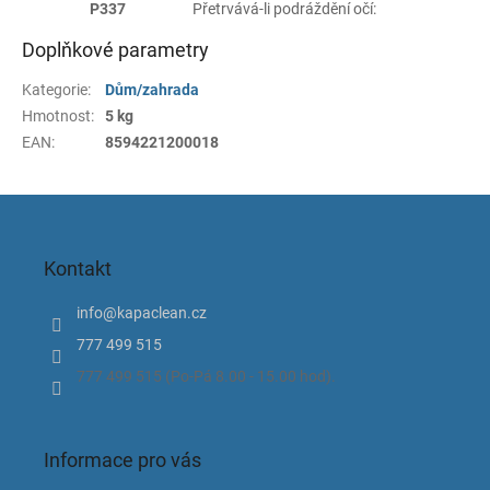
P337
Přetrvává-li podráždění očí:
Doplňkové parametry
Kategorie
:
Dům/zahrada
Hmotnost
:
5 kg
EAN
:
8594221200018
Z
á
p
Kontakt
a
t
info
@
kapaclean.cz
í
777 499 515
777 499 515 (Po-Pá 8.00 - 15.00 hod).
Informace pro vás