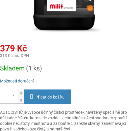
379 Kč
313 Kč bez DPH
Měrná
Skladem
(1 ks)
cena:
Možnosti doručení
Přidat do košíku
AUTOČISTIČ je vysoce účinný čisticí prostředek navržený speciálně pro
důkladné čištění karoserie vozidel. Jeho silné složení snadno rozpouští
odolné nečistoty, mastnotu a zažloutlé či zarezlé skvrny, zanechávající
povrch vašeho vozu čistý a odmaštěný.