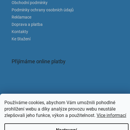
Obchodní podmínky
Podmínky ochrany osobních údajů
Reklamace
Doprava a platba
Kontakty
Ke Stažení
Přijímáme online platby
Facebook
Používáme cookies, abychom Vám umožnili pohodlné
prohlížení webu a díky analýze provozu webu neustále
zlepšovali jeho funkce, výkon a použitelnost.
Více informací
Copyright 2026
KAPACLEAN
. Všechna práva vyhrazena.