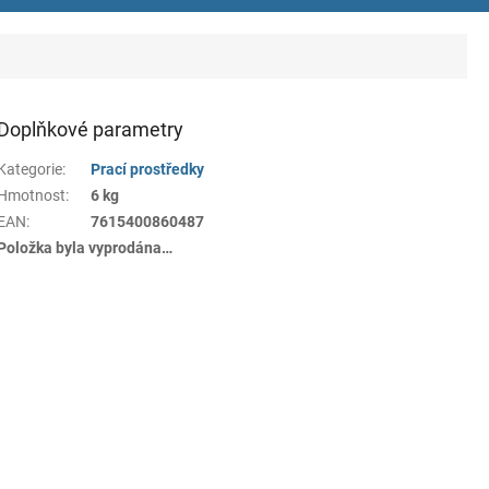
Doplňkové parametry
Kategorie
:
Prací prostředky
Hmotnost
:
6 kg
EAN
:
7615400860487
Položka byla vyprodána…