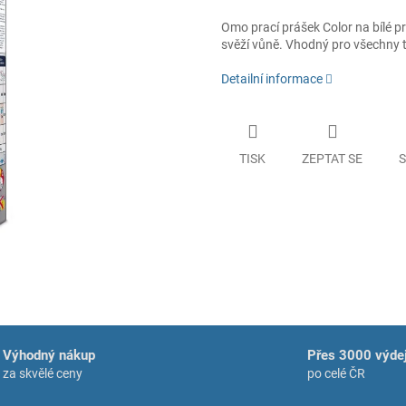
Omo prací prášek Color na bílé pr
svěží vůně. Vhodný pro všechny 
Detailní informace
TISK
ZEPTAT SE
S
Výhodný nákup
Přes 3000 výdej
za skvělé ceny
po celé ČR