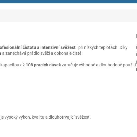
ofesionální čistotu a intenzivní svěžest
i při nízkých teplotách. Díky
a
a zanechává prádlo svěží a dokonale čisté.
s kapacitou až
108 pracích dávek
zaručuje výhodné a dlouhodobé použití
uje vysoký výkon, kvalitu a dlouhotrvající svěžest.