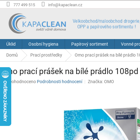
Přejít
777 499 515
info@kapaclean.cz
na
obsah
Úklid
Osobní hygiena
Papírový sortiment
Vonné pr
Domů
Prací prostředky
Omo prací prášek na bílé prádlo 
Omo prací prášek na bílé prádlo 108pd
Průměrné
Neohodnoceno
Podrobnosti hodnocení
Značka:
OMO
hodnocení
produktu
je
0,0
z
5
hvězdiček.