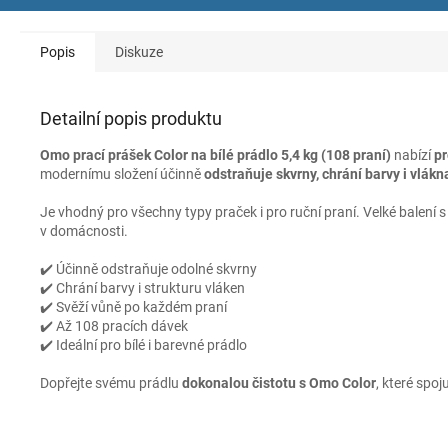
Popis
Diskuze
Detailní popis produktu
Omo prací prášek Color na bílé prádlo 5,4 kg (108 praní)
nabízí
pr
modernímu složení účinně
odstraňuje skvrny, chrání barvy i vlákn
Je vhodný pro všechny typy praček i pro ruční praní. Velké balení 
v domácnosti.
✔️ Účinně odstraňuje odolné skvrny
✔️ Chrání barvy i strukturu vláken
✔️ Svěží vůně po každém praní
✔️ Až 108 pracích dávek
✔️ Ideální pro bílé i barevné prádlo
Dopřejte svému prádlu
dokonalou čistotu s Omo Color
, které spoj