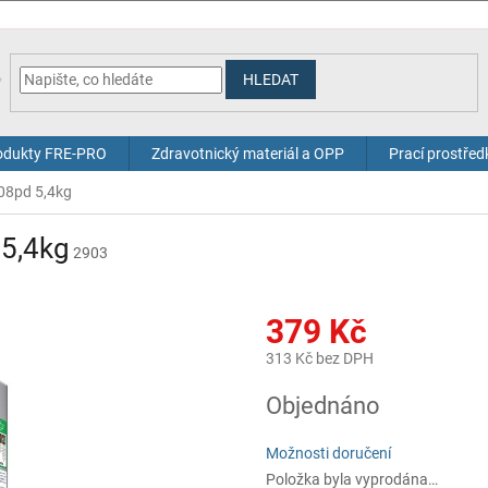
HLEDAT
odukty FRE-PRO
Zdravotnický materiál a OPP
Prací prostřed
108pd 5,4kg
 5,4kg
2903
379 Kč
313 Kč bez DPH
Měrná
Objednáno
cena:
Možnosti doručení
Položka byla vyprodána…