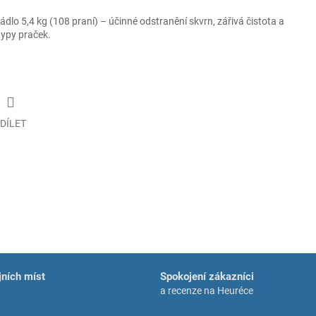
ádlo 5,4 kg (108 praní) – účinné odstranění skvrn, zářivá čistota a
typy praček.
DÍLET
ních míst
Spokojení zákazníci
a recenze na Heuréce