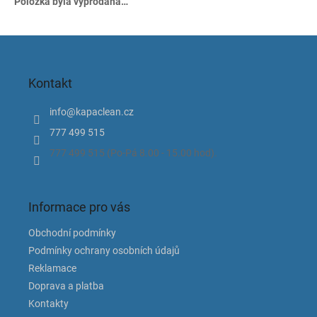
Položka byla vyprodána…
Z
á
p
Kontakt
a
t
info
@
kapaclean.cz
í
777 499 515
777 499 515 (Po-Pá 8.00 - 15.00 hod).
Informace pro vás
Obchodní podmínky
Podmínky ochrany osobních údajů
Reklamace
Doprava a platba
Kontakty