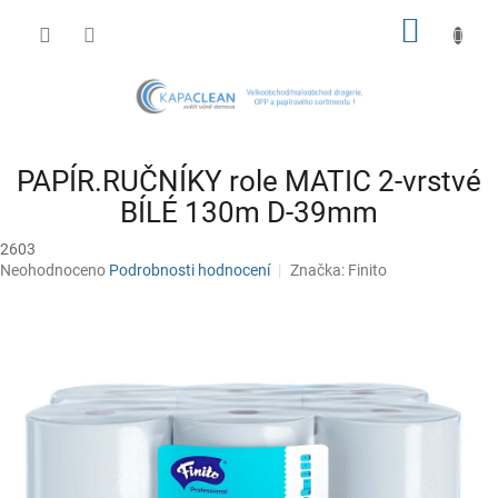
Přejít
NÁKUP
na
obsah
KOŠÍK
PAPÍR.RUČNÍKY role MATIC 2-vrstvé
BÍLÉ 130m D-39mm
2603
Průměrné
Neohodnoceno
Podrobnosti hodnocení
Značka:
Finito
hodnocení
produktu
je
0,0
z
5
hvězdiček.