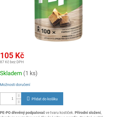
105 Kč
87 Kč bez DPH
Měrná
Skladem
(1 ks)
cena:
Možnosti doručení
Přidat do košíku
PE-PO dřevěný podpalovač
ve tvaru kostiček.
Přírodní složení
,