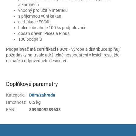
a kamnech
vhodný pro užití v interiéru
s příjemnou vůní kakaa
certifikace FSC®
balení obsahuje 100 ks podpalovače
obsah dřevin: Picea a Pinus.
100 podpalů
Podpalovač má certifikaci FSC®
- výroba a distribuce splňují
požadavky na trvale udržitelné hospodaření v lesích resp. jde
o značku odpovědného lesnictví.
Doplňkové parametry
Kategorie
:
Dům/zahrada
Hmotnost
:
0.5 kg
EAN
:
8595009289638
Z
á