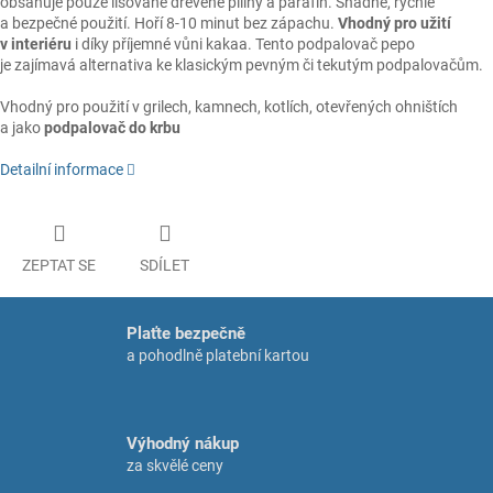
obsahuje pouze lisované dřevěné piliny a parafín. Snadné, rychlé
a bezpečné použití. Hoří 8-10 minut bez zápachu.
Vhodný pro užití
v interiéru
i díky příjemné vůni kakaa. Tento podpalovač pepo
je zajímavá alternativa ke klasickým pevným či tekutým podpalovačům.
Vhodný pro použití v grilech, kamnech, kotlích, otevřených ohništích
a jako
podpalovač do krbu
Detailní informace
ZEPTAT SE
SDÍLET
Plaťte bezpečně
a pohodlně platební kartou
Výhodný nákup
za skvělé ceny