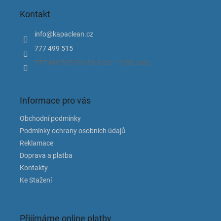
p
Kontakt
a
t
info
@
kapaclean.cz
í
777 499 515
777 499 515 (Po-Pá 8.00 - 15.00 hod).
Informace pro vás
Obchodní podmínky
Podmínky ochrany osobních údajů
Reklamace
Doprava a platba
Kontakty
Ke Stažení
Přijímáme online platby