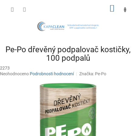
Přejít
NÁKUP
na
obsah
KOŠÍK
Pe-Po dřevěný podpalovač kostičky,
100 podpalů
2273
Průměrné
Neohodnoceno
Podrobnosti hodnocení
Značka:
Pe-Po
hodnocení
produktu
je
0,0
z
5
hvězdiček.