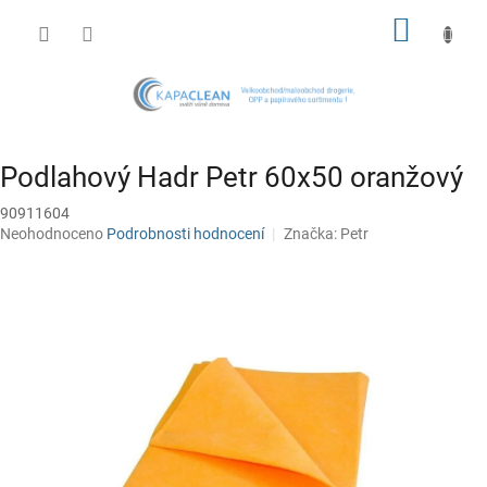
Přejít
NÁKUP
na
obsah
KOŠÍK
Podlahový Hadr Petr 60x50 oranžový
90911604
Průměrné
Neohodnoceno
Podrobnosti hodnocení
Značka:
Petr
hodnocení
produktu
je
0,0
z
5
hvězdiček.