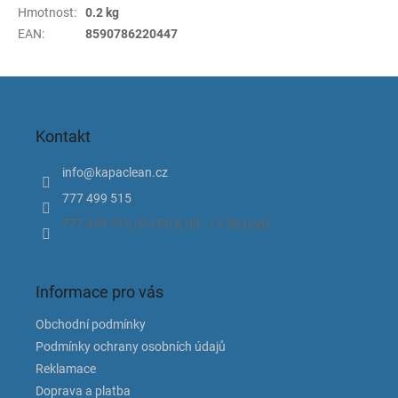
Hmotnost
:
0.2 kg
EAN
:
8590786220447
Z
á
p
Kontakt
a
t
info
@
kapaclean.cz
í
777 499 515
777 499 515 (Po-Pá 8.00 - 15.00 hod).
Informace pro vás
Obchodní podmínky
Podmínky ochrany osobních údajů
Reklamace
Doprava a platba