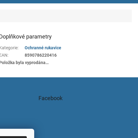
Doplňkové parametry
Kategorie
:
Ochranné rukavice
EAN
:
8590786220416
Položka byla vyprodána…
Facebook