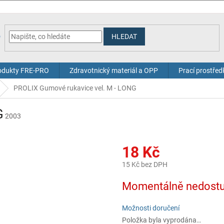
HLEDAT
odukty FRE-PRO
Zdravotnický materiál a OPP
Prací prostřed
PROLIX Gumové rukavice vel. M - LONG
G
2003
18 Kč
15 Kč bez DPH
Měrná
Momentálně nedost
cena:
Možnosti doručení
Položka byla vyprodána…