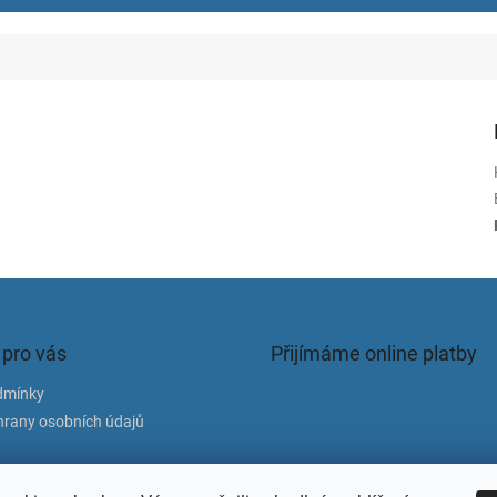
 pro vás
Přijímáme online platby
dmínky
rany osobních údajů
atba