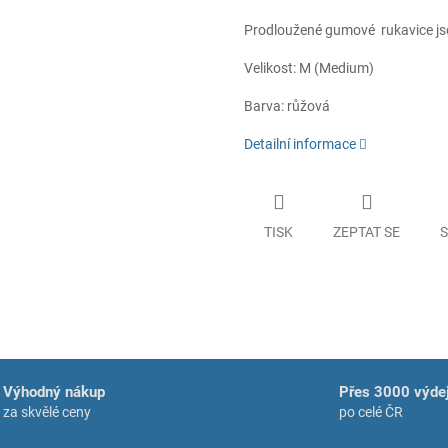
Prodloužené gumové rukavice js
Velikost: M (Medium)
Barva: růžová
Detailní informace
TISK
ZEPTAT SE
S
Výhodný nákup
Přes 3000 výdej
za skvělé ceny
po celé ČR