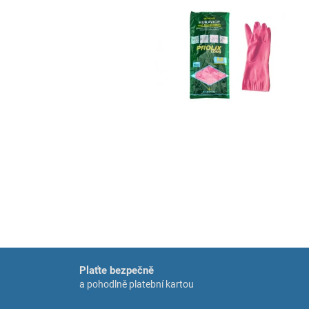
Plaťte bezpečně
a pohodlně platební kartou