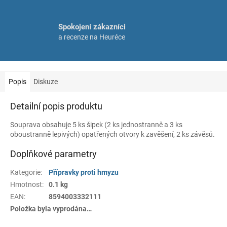
Spokojení zákazníci
a recenze na Heuréce
Popis
Diskuze
Detailní popis produktu
Souprava obsahuje 5 ks šipek (2 ks jednostranně a 3 ks
oboustranně lepivých) opatřených otvory k zavěšení, 2 ks závěsů.
Doplňkové parametry
Kategorie
:
Přípravky proti hmyzu
Hmotnost
:
0.1 kg
EAN
:
8594003332111
Položka byla vyprodána…