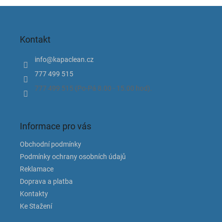
Z
á
p
Kontakt
a
t
info
@
kapaclean.cz
í
777 499 515
777 499 515 (Po-Pá 8.00 - 15.00 hod).
Informace pro vás
Obchodní podmínky
Podmínky ochrany osobních údajů
Reklamace
Doprava a platba
Kontakty
Ke Stažení