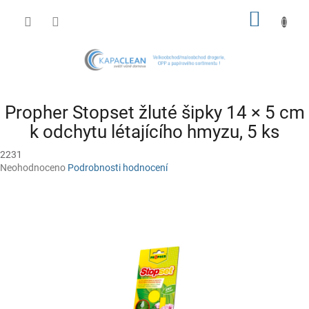
Přejít
NÁKUP
na
obsah
KOŠÍK
Propher Stopset žluté šipky 14 × 5 cm
k odchytu létajícího hmyzu, 5 ks
2231
Průměrné
Neohodnoceno
Podrobnosti hodnocení
hodnocení
produktu
je
0,0
z
5
hvězdiček.