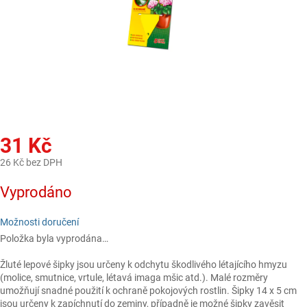
31 Kč
26 Kč bez DPH
Měrná
Vyprodáno
cena:
Možnosti doručení
Položka byla vyprodána…
Žluté lepové šipky jsou určeny k odchytu škodlivého létajícího hmyzu
(molice, smutnice, vrtule, létavá imaga mšic atd.). Malé rozměry
umožňují snadné použití k ochraně pokojových rostlin. Šipky 14 x 5 cm
jsou určeny k zapíchnutí do zeminy, případně je možné šipky zavěsit