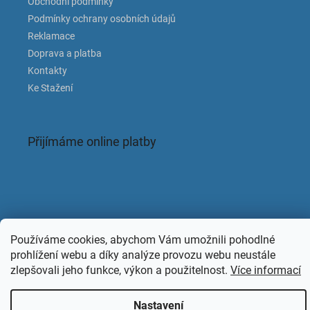
Obchodní podmínky
Podmínky ochrany osobních údajů
Reklamace
Doprava a platba
Kontakty
Ke Stažení
Přijímáme online platby
Facebook
Používáme cookies, abychom Vám umožnili pohodlné
prohlížení webu a díky analýze provozu webu neustále
zlepšovali jeho funkce, výkon a použitelnost.
Více informací
Copyright 2026
KAPACLEAN
. Všechna práva vyhrazena.
Nastavení