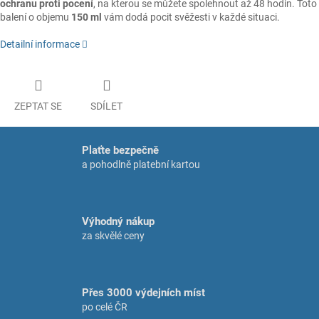
ochranu proti pocení
, na kterou se můžete spolehnout až 48 hodin. Toto
balení o objemu
150 ml
vám dodá pocit svěžesti v každé situaci.
Detailní informace
ZEPTAT SE
SDÍLET
Plaťte bezpečně
a pohodlně platební kartou
Výhodný nákup
za skvělé ceny
Přes 3000 výdejních míst
po celé ČR