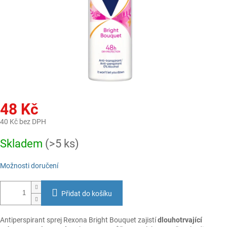
48 Kč
40 Kč bez DPH
Měrná
Skladem
(>5 ks)
cena:
Možnosti doručení
Přidat do košíku
Antiperspirant sprej Rexona Bright Bouquet zajistí
dlouhotrvající