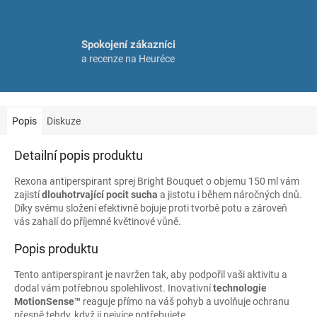
Spokojení zákazníci
a recenze na Heuréce
Popis
Diskuze
Detailní popis produktu
Rexona antiperspirant sprej Bright Bouquet o objemu 150 ml vám
zajistí
dlouhotrvající pocit sucha
a jistotu i během náročných dnů.
Díky svému složení efektivně bojuje proti tvorbě potu a zároveň
vás zahalí do příjemné květinové vůně.
Popis produktu
Tento antiperspirant je navržen tak, aby podpořil vaši aktivitu a
dodal vám potřebnou spolehlivost. Inovativní
technologie
MotionSense™
reaguje přímo na váš pohyb a uvolňuje ochranu
přesně tehdy, když ji nejvíce potřebujete.