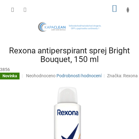
Přejít
NÁKUP
na
obsah
KOŠÍK
Rexona antiperspirant sprej Bright
Bouquet, 150 ml
3856
Průměrné
Neohodnoceno
Podrobnosti hodnocení
Značka:
Rexona
Novinka
hodnocení
produktu
je
0,0
z
5
hvězdiček.