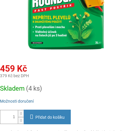
459 Kč
379 Kč bez DPH
Měrná
Skladem
(4 ks)
cena:
Možnosti doručení
Přidat do košíku