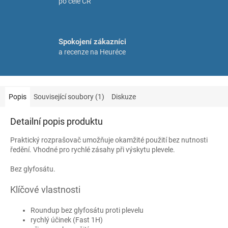
po celé ČR
Spokojení zákazníci
a recenze na Heuréce
Popis
Související soubory (1)
Diskuze
Detailní popis produktu
Praktický rozprašovač umožňuje okamžité použití bez nutnosti
ředění. Vhodné pro rychlé zásahy při výskytu plevele.
Bez glyfosátu.
Klíčové vlastnosti
Roundup bez glyfosátu proti plevelu
rychlý účinek (Fast 1H)