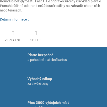
Roundup bez glyfosátu Fast 1H je přípravek určený k likvidaci plevele.
Pomáhá účinně odstranit nežádoucí rostliny na zahradě, chodnících
nebo terasách.
Detailní informace
ZEPTAT SE
SDÍLET
Plaťte bezpečně
a pohodlně platební kartou
Výhodný nákup
za skvělé ceny
Přes 3000 výdejních míst