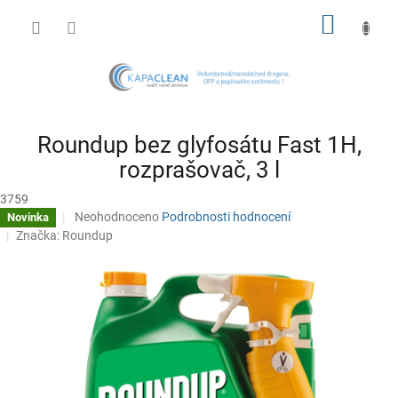
Přejít
NÁKUP
na
obsah
KOŠÍK
Roundup bez glyfosátu Fast 1H,
rozprašovač, 3 l
3759
Průměrné
Neohodnoceno
Podrobnosti hodnocení
Novinka
hodnocení
Značka:
Roundup
produktu
je
0,0
z
5
hvězdiček.