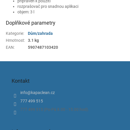
připraven k použití
rozprašovač pro snadnou aplikaci
objem: 3 l
Doplňkové parametry
Kategorie
:
Dům/zahrada
Hmotnost
:
3.1 kg
EAN
:
5907487103420
Z
á
p
Kontakt
a
t
info
@
kapaclean.cz
í
777 499 515
777 499 515 (Po-Pá 8.00 - 15.00 hod).