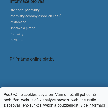
Informace pro vás
Obchodní podmínky
Podmínky ochrany osobních údajů
Reklamace
Doprava a platba
Kontakty
Ke Stažení
Přijímáme online platby
Facebook
Používáme cookies, abychom Vám umožnili pohodlné
KAPACLEAN
prohlížení webu a díky analýze provozu webu neustále
zlepšovali jeho funkce, výkon a použitelnost.
Více informací