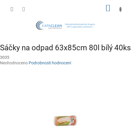
Přejít
NÁKUP
na
obsah
KOŠÍK
Sáčky na odpad 63x85cm 80l bílý 40ks
3035
Průměrné
Neohodnoceno
Podrobnosti hodnocení
hodnocení
produktu
je
0,0
z
5
hvězdiček.