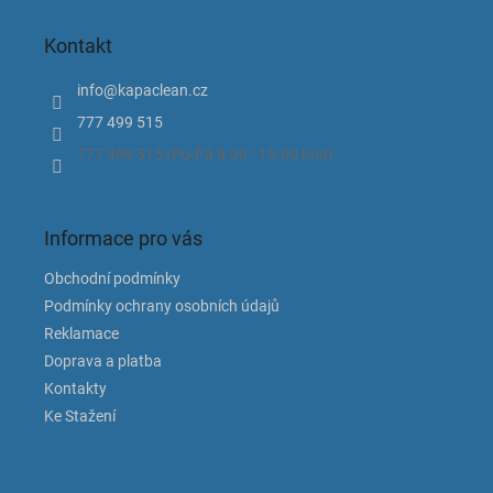
á
p
Kontakt
a
t
info
@
kapaclean.cz
í
777 499 515
777 499 515 (Po-Pá 8.00 - 15.00 hod).
Informace pro vás
Obchodní podmínky
Podmínky ochrany osobních údajů
Reklamace
Doprava a platba
Kontakty
Ke Stažení