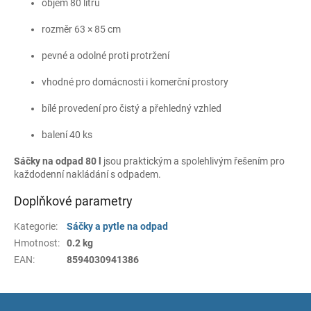
objem 80 litrů
rozměr 63 × 85 cm
pevné a odolné proti protržení
vhodné pro domácnosti i komerční prostory
bílé provedení pro čistý a přehledný vzhled
balení 40 ks
Sáčky na odpad 80 l
jsou praktickým a spolehlivým řešením pro
každodenní nakládání s odpadem.
Doplňkové parametry
Kategorie
:
Sáčky a pytle na odpad
Hmotnost
:
0.2 kg
EAN
:
8594030941386
Z