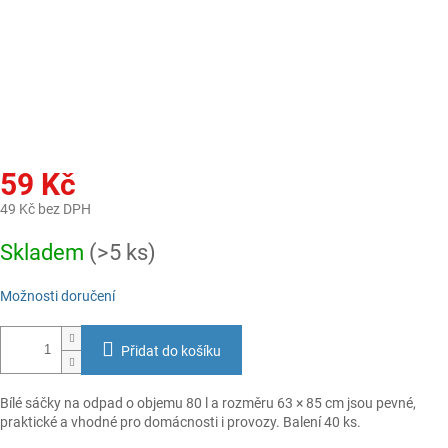
59 Kč
49 Kč bez DPH
Měrná
Skladem
(>5 ks)
cena:
Možnosti doručení
Přidat do košíku
Bílé sáčky na odpad o objemu 80 l a rozměru 63 × 85 cm jsou pevné,
praktické a vhodné pro domácnosti i provozy. Balení 40 ks.